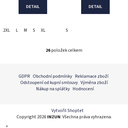
DETAIL
DETAIL
2XL
L
M
S
XL
S
26
položek celkem
O
v
l
Z
á
á
GDPR
Obchodní podmínky
Reklamace zboží
d
p
Odstoupení od kupní smlouvy
Výměna zboží
a
a
Nákup na splátky
Hodnocení
c
t
í
í
p
r
Vytvořil Shoptet
v
Copyright 2026
INZUN
. Všechna práva vyhrazena.
k
×