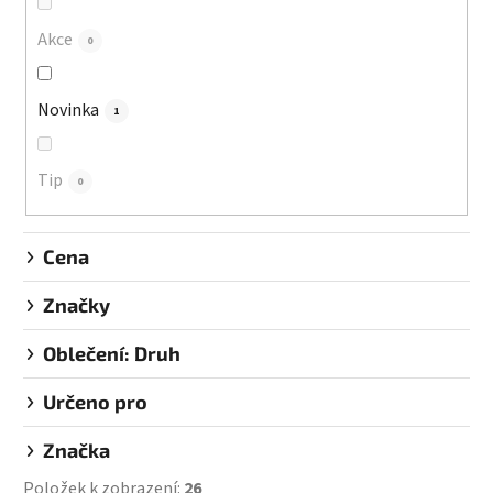
o
d
Akce
0
u
k
Novinka
1
t
ů
Tip
0
Cena
Značky
Oblečení: Druh
Určeno pro
Značka
Položek k zobrazení:
26