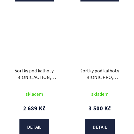
šortky pod kalhoty
šortky pod kalhoty
BIONIC ACTION,
BIONIC PRO,
ALPINESTARS
ALPINESTARS (černá/
(černá/bílá) 2026
červená) 2026
skladem
skladem
2 689 Kč
3 500 Kč
DETAIL
DETAIL