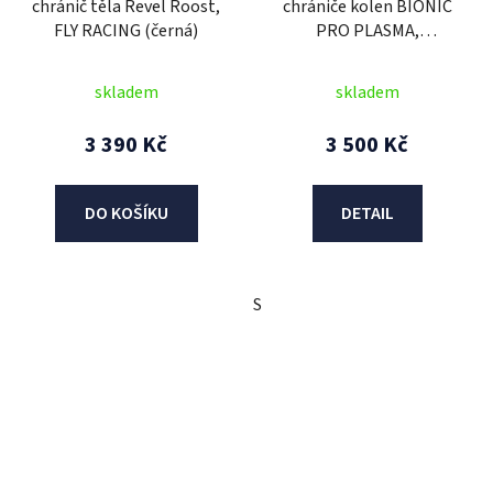
chránič těla Revel Roost,
chrániče kolen BIONIC
FLY RACING (černá)
PRO PLASMA,
ALPINESTARS (černá/
červená/bílá) 2026
skladem
skladem
3 390 Kč
3 500 Kč
DO KOŠÍKU
DETAIL
S