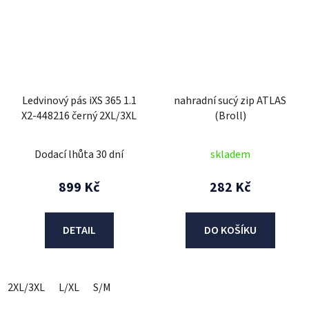
Ledvinový pás iXS 365 1.1
nahradní sucý zip ATLAS
X2-448216 černý 2XL/3XL
(Broll)
Dodací lhůta 30 dní
skladem
899 Kč
282 Kč
DETAIL
DO KOŠÍKU
2XL/3XL
L/XL
S/M