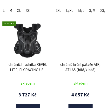
L
M
XL
XS
2XL
L/XL
M/L
S/M
XS/S
NOVINKA
chránič hrudníku REVEL
chránič krční páteře AIR,
LITE, FLY RACING USA
ATLAS (bílá/zlatá)
(černý)
skladem
skladem
3 727 Kč
4 857 Kč