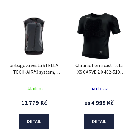
V
ý
p
i
s
p
r
airbagová vesta STELLA
Chránič horní části těla
o
TECH-AIR®3 system,
iXS CARVE 2.0 482-510-
d
ALPINESTARS, dámská
5400 černý 2XL
u
(černá/tmavě šedá) 2025
skladem
na dotaz
k
t
12 779 Kč
4 999 Kč
od
ů
DETAIL
DETAIL