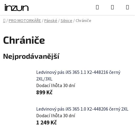
Přejít
Hledat
NÁKUPN
na
KOŠÍK
obsah
Domů
/
PRO MOTORKÁŘE
/
Pánské
/
Silnice
/
Chrániče
Chrániče
Nejprodávanější
Ledvinový pás iXS 365 1.1 X2-448216 černý
2XL/3XL
Dodací lhůta 30 dní
899 Kč
Ledvinový pás iXS 365 1.0 X2-448206 černý 2XL
Dodací lhůta 30 dní
1 249 Kč