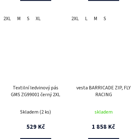
2XL
M
S
XL
2XL
L
M
S
Textilní ledvinový pás
vesta BARRICADE ZIP, FLY
GMS ZG99001 černý 2XL
RACING
Skladem
(2 ks)
skladem
529 Kč
1 858 Kč