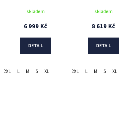
(černá/červená/bílá) 2026
(černá/červená/bílá) 2026
skladem
skladem
6 999 Kč
8 619 Kč
DETAIL
DETAIL
2XL
L
M
S
XL
2XL
L
M
S
XL