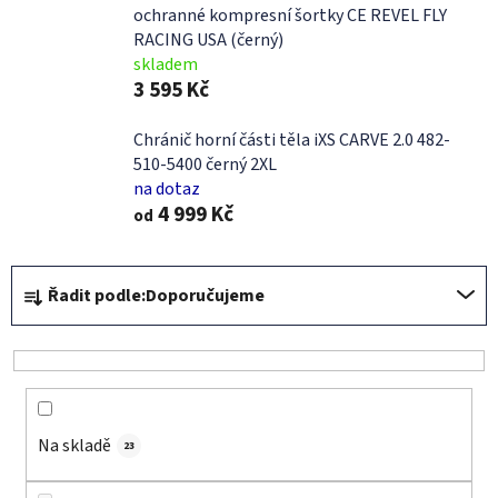
ochranné kompresní šortky CE REVEL FLY
RACING USA (černý)
skladem
3 595 Kč
Chránič horní části těla iXS CARVE 2.0 482-
510-5400 černý 2XL
na dotaz
4 999 Kč
od
Ř
Řadit podle:
Doporučujeme
a
z
e
n
í
Na skladě
p
23
r