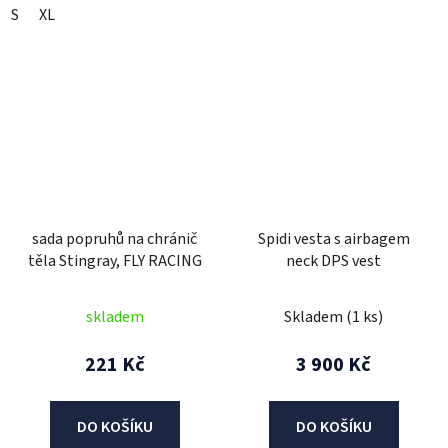
S
XL
sada popruhů na chránič
Spidi vesta s airbagem
těla Stingray, FLY RACING
neck DPS vest
skladem
Skladem
(1 ks)
221 Kč
3 900 Kč
DO KOŠÍKU
DO KOŠÍKU