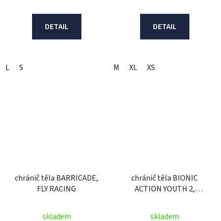
DETAIL
DETAIL
L
S
M
XL
XS
chránič těla BARRICADE,
chránič těla BIONIC
FLY RACING
ACTION YOUTH 2,
ALPINESTARS, dětský
(černá) 2026
skladem
skladem