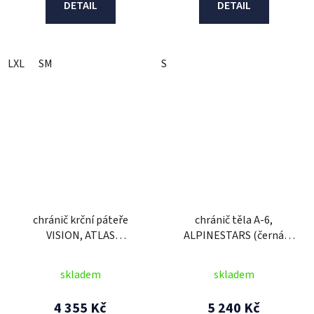
DETAIL
DETAIL
LXL
SM
S
chránič krční páteře
chránič těla A-6,
VISION, ATLAS
ALPINESTARS (černá
(šedá/oranžová)
antracit/červená) 2026
skladem
skladem
4 355 Kč
5 240 Kč