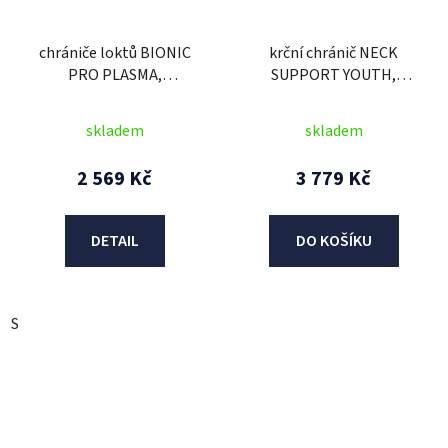
chrániče loktů BIONIC
krční chránič NECK
PRO PLASMA,
SUPPORT YOUTH,
ALPINESTARS (černá/
ALPINESTARS, dětský
červená/bílá) 2026
(černá/oranžová, vel.
skladem
skladem
UNI) 2026
2 569 Kč
3 779 Kč
DETAIL
DO KOŠÍKU
S