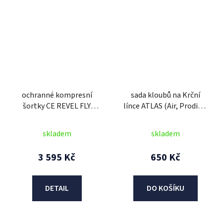
ochranné kompresní
sada kloubů na Krční
šortky CE REVEL FLY
línce ATLAS (Air, Prodigy,
RACING USA (černý)
Carbon)
skladem
skladem
3 595 Kč
650 Kč
DETAIL
DO KOŠÍKU