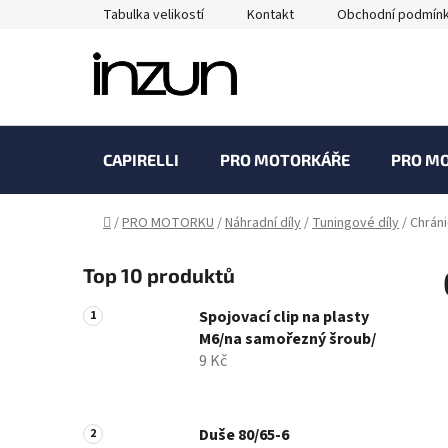
Přejít
Tabulka velikostí
Kontakt
Obchodní podmín
na
obsah
CAPIRELLI
PRO MOTORKÁŘE
PRO M
Domů
/
PRO MOTORKU
/
Náhradní díly
/
Tuningové díly
/
Chráni
P
Top 10 produktů
o
s
Spojovací clip na plasty
t
M6/na samořezný šroub/
r
9 Kč
a
n
n
Duše 80/65-6