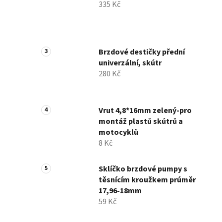
335 Kč
í
p
a
n
Brzdové destičky přední
e
univerzální, skútr
l
280 Kč
Vrut 4,8*16mm zelený-pro
montáž plastů skútrů a
motocyklů
8 Kč
Sklíčko brzdové pumpy s
těsnícím kroužkem prúměr
17,96-18mm
59 Kč