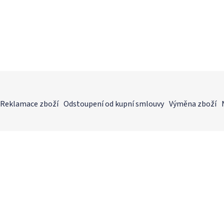
Reklamace zboží
Odstoupení od kupní smlouvy
Výměna zboží