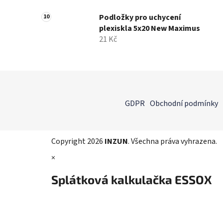
Podložky pro uchycení
plexiskla 5x20 New Maximus
21 Kč
Z
á
GDPR
Obchodní podmínky
p
a
t
Copyright 2026
INZUN
. Všechna práva vyhrazena.
í
×
Splátková kalkulačka ESSOX