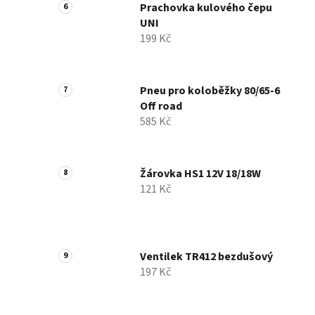
Prachovka kulového čepu
UNI
199 Kč
Pneu pro koloběžky 80/65-6
Off road
585 Kč
Žárovka HS1 12V 18/18W
121 Kč
Ventilek TR412 bezdušový
197 Kč