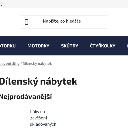
ky
OTORKU
MOTORKY
SKÚTRY
ČTYŘKOLKY
bavení dílny
/
Dílenský nábytek
Dílenský nábytek
Nejprodávanější
háky na
zavěšení
skladovaných