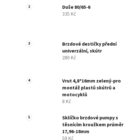
Duše 80/65-6
335 Kč
Brzdové destičky přední
univerzální, skútr
280 Kč
Vrut 4,8*16mm zelený-pro
montáž plastů skútrů a
motocyklů
8 Kč
Sklíčko brzdové pumpy s
těsnícím kroužkem prúměr
17,96-18mm
59 Kč