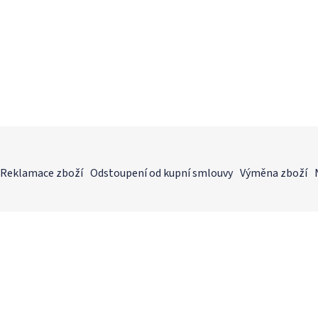
Reklamace zboží
Odstoupení od kupní smlouvy
Výměna zboží