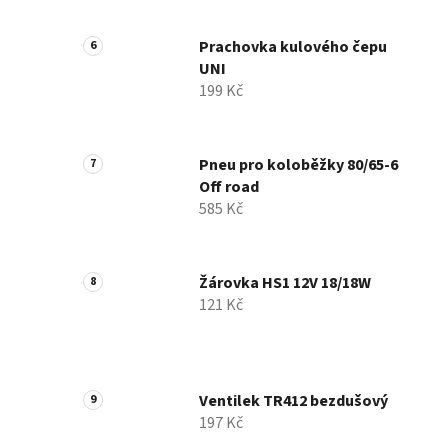
Prachovka kulového čepu
UNI
199 Kč
Pneu pro koloběžky 80/65-6
Off road
585 Kč
Žárovka HS1 12V 18/18W
121 Kč
Ventilek TR412 bezdušový
197 Kč