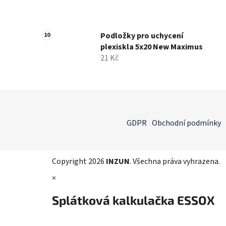
Podložky pro uchycení
plexiskla 5x20 New Maximus
21 Kč
Z
á
GDPR
Obchodní podmínky
p
a
t
Copyright 2026
INZUN
. Všechna práva vyhrazena.
í
×
Splátková kalkulačka ESSOX