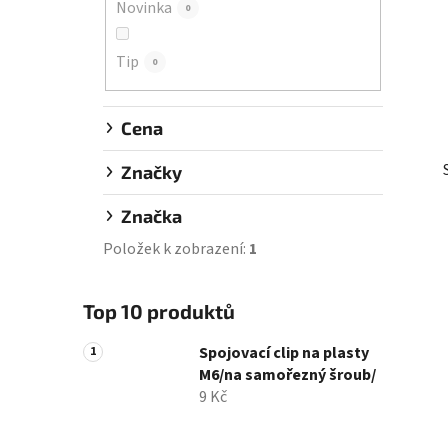
Novinka
0
í
p
Tip
a
0
n
e
Cena
l
Značky
Značka
Položek k zobrazení:
1
Top 10 produktů
Spojovací clip na plasty
M6/na samořezný šroub/
9 Kč