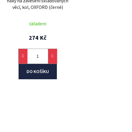
háky na zavěšení skladovaných
u
věcí, kol, OXFORD (černé)
k
t
skladem
ů
274 Kč
DO KOŠÍKU
O
v
l
á
d
a