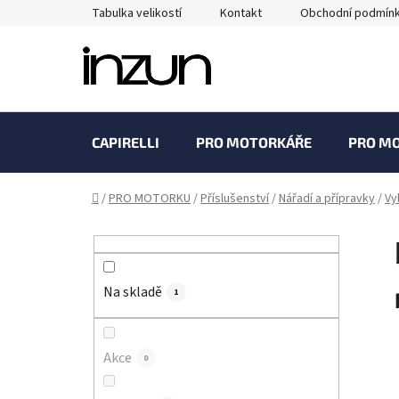
Přejít
Tabulka velikostí
Kontakt
Obchodní podmín
na
obsah
CAPIRELLI
PRO MOTORKÁŘE
PRO M
Domů
/
PRO MOTORKU
/
Příslušenství
/
Nářadí a přípravky
/
Vy
P
o
s
Na skladě
t
1
r
a
Akce
0
n
n