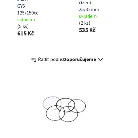
řízení
GY6
25/32mm
125/150cc
skladem
skladem
(2 ks)
(5 ks)
535 Kč
615 Kč
Ř
Řadit podle:
Doporučujeme
a
z
e
n
í
p
r
o
d
u