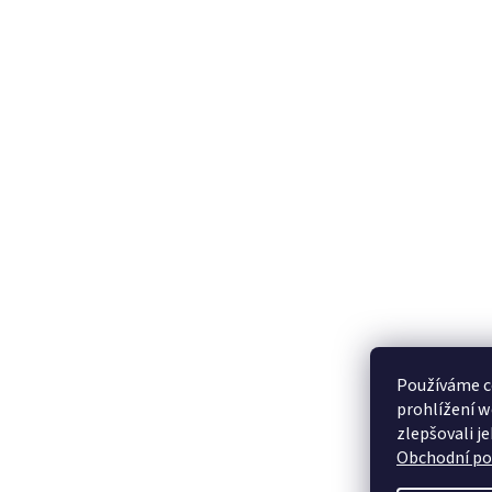
Používáme c
prohlížení w
zlepšovali j
Obchodní p