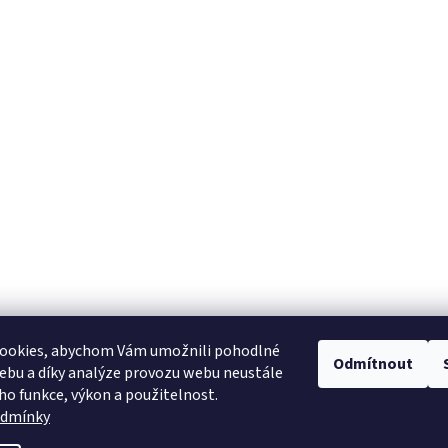
ookies, abychom Vám umožnili pohodlné
Odmítnout
ebu a díky analýze provozu webu neustále
eho funkce, výkon a použitelnost.
odmínky