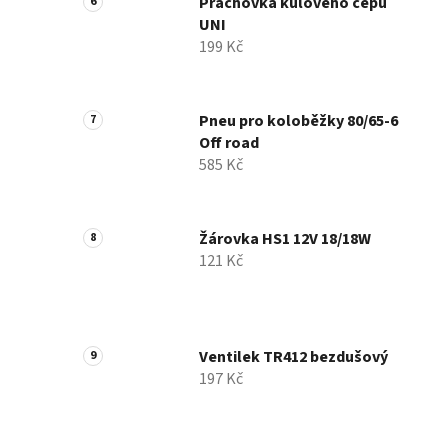
Prachovka kulového čepu
UNI
199 Kč
Pneu pro koloběžky 80/65-6
Off road
585 Kč
Žárovka HS1 12V 18/18W
121 Kč
Ventilek TR412 bezdušový
197 Kč