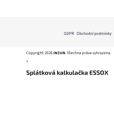
Z
á
GDPR
Obchodní podmínky
p
a
t
Copyright 2026
INZUN
. Všechna práva vyhrazena.
í
×
Splátková kalkulačka ESSOX