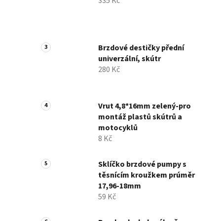
335 Kč
Brzdové destičky přední
univerzální, skútr
280 Kč
Vrut 4,8*16mm zelený-pro
montáž plastů skútrů a
motocyklů
8 Kč
Sklíčko brzdové pumpy s
těsnícím kroužkem prúměr
17,96-18mm
59 Kč