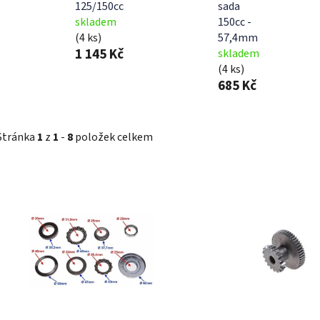
125/150cc
sada
skladem
150cc -
(4 ks)
57,4mm
1 145 Kč
skladem
(4 ks)
685 Kč
Stránka
1
z
1
-
8
položek celkem
V
ý
p
i
s
p
r
o