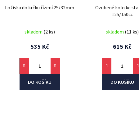
d
Ložiska do krčku řízení 25/32mm
Ozubené kolo ke sta
u
125/150cc
k
t
skladem
(2 ks)
skladem
(11 ks)
ů
535 Kč
615 Kč
DO KOŠÍKU
DO KOŠÍKU