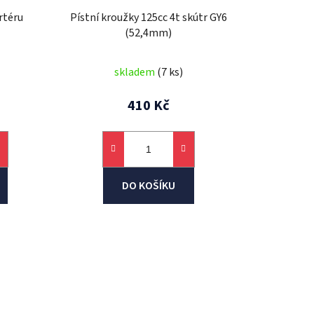
k
rtéru
Pístní kroužky 125cc 4t skútr GY6
t
(52,4mm)
ů
skladem
(7 ks)
410 Kč
DO KOŠÍKU