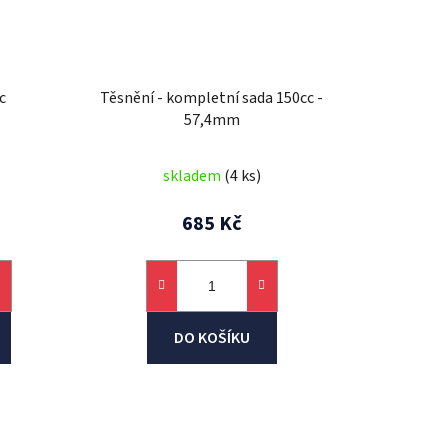
c
Těsnění - kompletní sada 150cc -
57,4mm
skladem
(4 ks)
685 Kč
DO KOŠÍKU