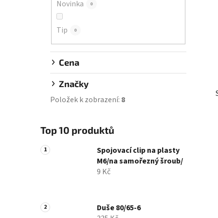
Novinka
0
í
p
Tip
a
0
n
e
Cena
l
Značky
Položek k zobrazení:
8
Top 10 produktů
Spojovací clip na plasty
M6/na samořezný šroub/
9 Kč
Duše 80/65-6