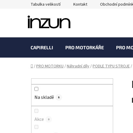
Přejít
Tabulka velikostí
Kontakt
Obchodní podmín
na
obsah
CAPIRELLI
PRO MOTORKÁŘE
PRO M
Domů
/
PRO MOTORKU
/
Náhradní díly
/
PODLE TYPU STROJE
/
P
o
s
Na skladě
t
8
r
a
Akce
0
n
n