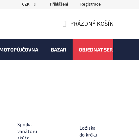
CZK
Přihlášení
Registrace
PRÁZDNÝ KOŠÍK
NÁKUPNÍ
KOŠÍK
MOTOPŮJČOVNA
BAZAR
OBJEDNAT SERVIS
Spojka
Ložiska
variátoru
do krčku
skútr