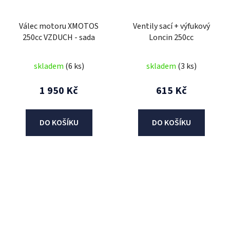
Válec motoru XMOTOS
Ventily sací + výfukový
250cc VZDUCH - sada
Loncin 250cc
skladem
(6 ks)
skladem
(3 ks)
1 950 Kč
615 Kč
DO KOŠÍKU
DO KOŠÍKU