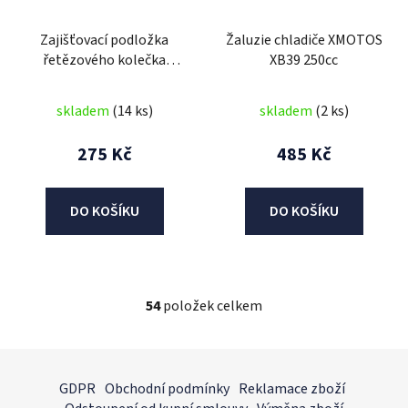
Zajišťovací podložka
Žaluzie chladiče XMOTOS
řetězového kolečka
XB39 250cc
XMOTOS 250cc
skladem
(14 ks)
skladem
(2 ks)
275 Kč
485 Kč
DO KOŠÍKU
DO KOŠÍKU
54
položek celkem
O
v
l
Z
á
á
GDPR
Obchodní podmínky
Reklamace zboží
d
p