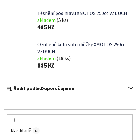
Těsnění pod hlavu XMOTOS 250cc VZDUCH
skladem
(5 ks)
485 Kč
Ozubené kolo volnoběžky XMOTOS 250cc
VZDUCH
skladem
(18 ks)
885 Kč
Ř
Řadit podle:
Doporučujeme
a
z
e
n
í
Na skladě
p
53