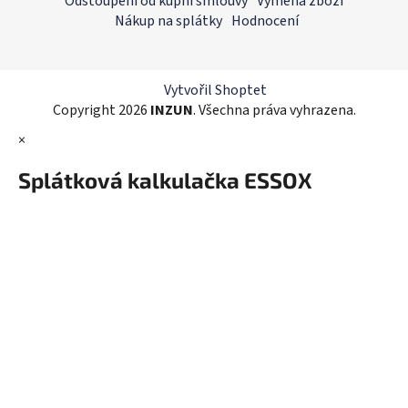
Odstoupení od kupní smlouvy
Výměna zboží
a
a
Nákup na splátky
Hodnocení
c
t
í
í
p
r
Vytvořil Shoptet
v
Copyright 2026
INZUN
. Všechna práva vyhrazena.
k
×
y
v
Splátková kalkulačka ESSOX
ý
p
i
s
u