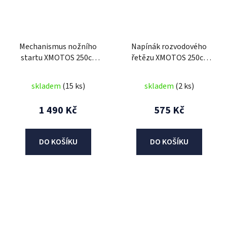
Mechanismus nožního
Napínák rozvodového
startu XMOTOS 250cc
řetězu XMOTOS 250cc
VZDUCH
VZDUCH
skladem
(15 ks)
skladem
(2 ks)
1 490 Kč
575 Kč
DO KOŠÍKU
DO KOŠÍKU