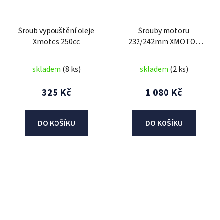
Šroub vypouštění oleje
Šrouby motoru
Xmotos 250cc
232/242mm XMOTOS
250cc VZDUCH (sada 2+2)
skladem
(8 ks)
skladem
(2 ks)
325 Kč
1 080 Kč
DO KOŠÍKU
DO KOŠÍKU