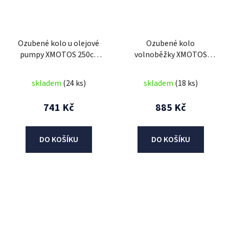
Ozubené kolo u olejové
Ozubené kolo
pumpy XMOTOS 250cc
volnoběžky XMOTOS
VZDUCH
250cc VZDUCH
skladem
(24 ks)
skladem
(18 ks)
741 Kč
885 Kč
DO KOŠÍKU
DO KOŠÍKU