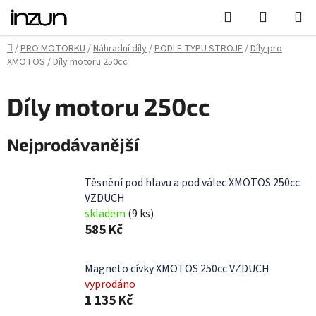
Přejít
Hledat
NÁKUPN
na
KOŠÍK
obsah
Domů
/
PRO MOTORKU
/
Náhradní díly
/
PODLE TYPU STROJE
/
Díly pro
XMOTOS
/
Díly motoru 250cc
Díly motoru 250cc
Nejprodávanější
Těsnění pod hlavu a pod válec XMOTOS 250cc
VZDUCH
skladem
(9 ks)
585 Kč
Magneto cívky XMOTOS 250cc VZDUCH
vyprodáno
1 135 Kč