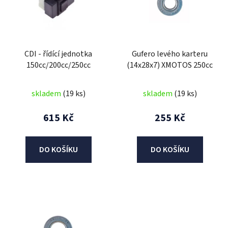
i
s
p
r
CDI - řídící jednotka
Gufero levého karteru
o
150cc/200cc/250cc
(14x28x7) XMOTOS 250cc
d
u
skladem
(19 ks)
skladem
(19 ks)
k
t
615 Kč
255 Kč
ů
DO KOŠÍKU
DO KOŠÍKU