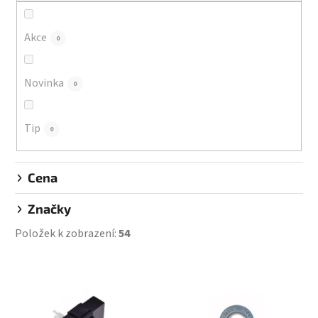
r
o
d
Akce
0
u
k
Novinka
0
t
ů
Tip
0
Cena
Značky
Položek k zobrazení:
54
V
ý
p