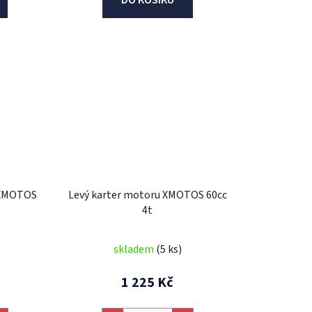
 XMOTOS
Levý karter motoru XMOTOS 60cc
4t
skladem
(5 ks)
1 225 Kč