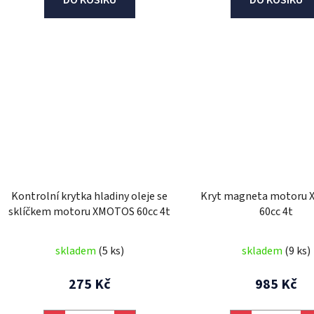
Kontrolní krytka hladiny oleje se
Kryt magneta motoru
sklíčkem motoru XMOTOS 60cc 4t
60cc 4t
skladem
(5 ks)
skladem
(9 ks)
275 Kč
985 Kč