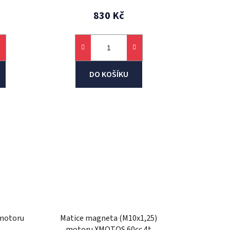
830 Kč
DO KOŠÍKU
 motoru
Matice magneta (M10x1,25)
t
motoru XMOTOS 60cc 4t