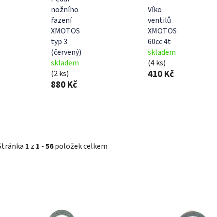
nožního
Víko
řazení
ventilů
XMOTOS
XMOTOS
typ 3
60cc 4t
(červený)
skladem
skladem
(4 ks)
410 Kč
(2 ks)
880 Kč
Stránka
1
z
1
-
56
položek celkem
V
ý
p
i