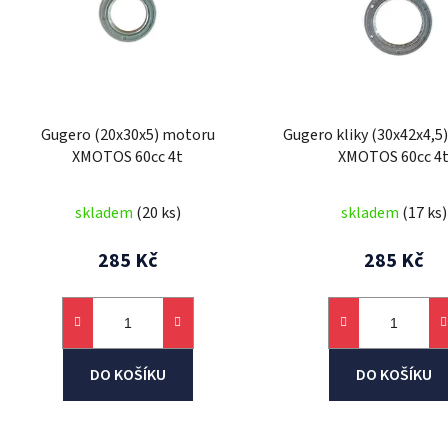
s
p
r
o
d
Gugero (20x30x5) motoru
Gugero kliky (30x42x4,5
u
XMOTOS 60cc 4t
XMOTOS 60cc 4
k
t
skladem
(20 ks)
skladem
(17 ks)
ů
285 Kč
285 Kč
DO KOŠÍKU
DO KOŠÍKU