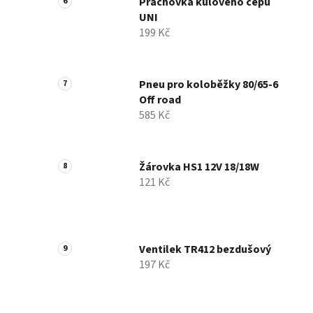
Prachovka kulového čepu
UNI
199 Kč
Pneu pro koloběžky 80/65-6
Off road
585 Kč
Žárovka HS1 12V 18/18W
121 Kč
Ventilek TR412 bezdušový
197 Kč