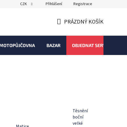
CZK
Přihlášení
Registrace
PRÁZDNÝ KOŠÍK
NÁKUPNÍ
KOŠÍK
MOTOPŮJČOVNA
BAZAR
OBJEDNAT SERVIS
Těsnění
boční
velké
Matice