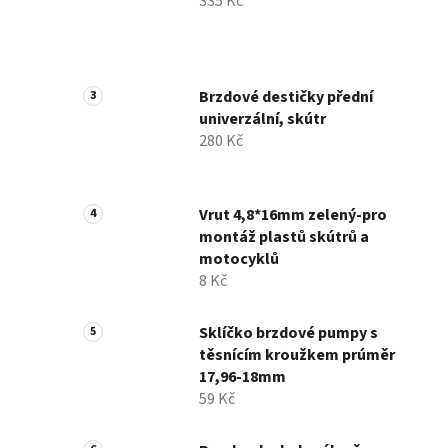
335 Kč
Brzdové destičky přední
univerzální, skútr
280 Kč
Vrut 4,8*16mm zelený-pro
montáž plastů skútrů a
motocyklů
8 Kč
Sklíčko brzdové pumpy s
těsnícím kroužkem prúměr
17,96-18mm
59 Kč