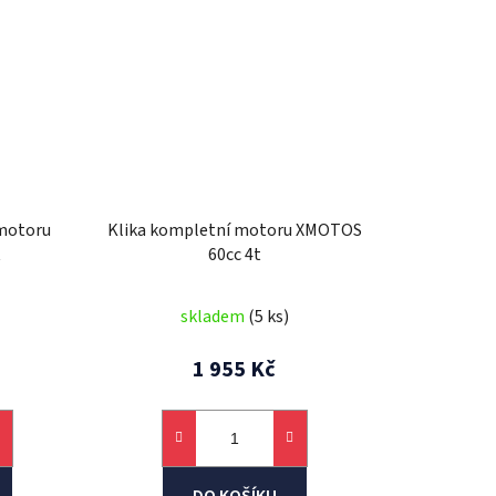
 motoru
Klika kompletní motoru XMOTOS
t
60cc 4t
skladem
(5 ks)
1 955 Kč
DO KOŠÍKU