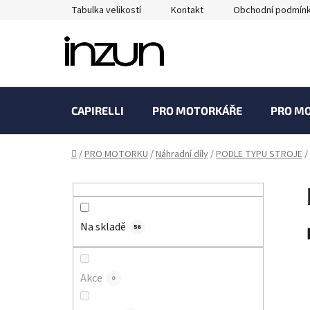
Přejít
Tabulka velikostí
Kontakt
Obchodní podmín
na
obsah
CAPIRELLI
PRO MOTORKÁŘE
PRO M
Domů
/
PRO MOTORKU
/
Náhradní díly
/
PODLE TYPU STROJE
/
P
o
s
Na skladě
t
56
r
a
Akce
0
n
n