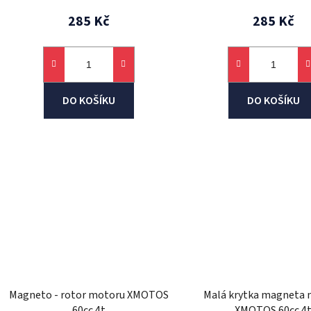
285 Kč
285 Kč
DO KOŠÍKU
DO KOŠÍKU
Magneto - rotor motoru XMOTOS
Malá krytka magneta
60cc 4t
XMOTOS 60cc 4