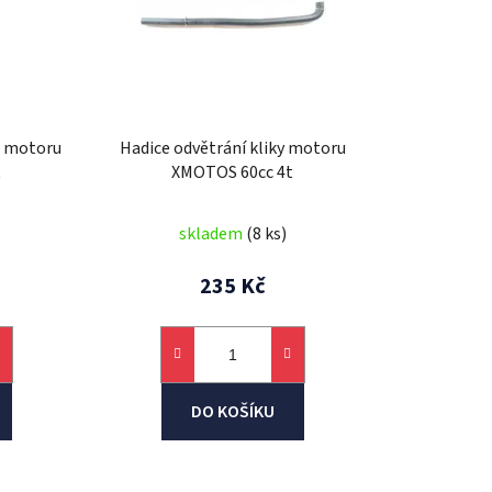
r
o
d
u
k
) motoru
Hadice odvětrání kliky motoru
t
t
XMOTOS 60cc 4t
ů
skladem
(8 ks)
235 Kč
DO KOŠÍKU