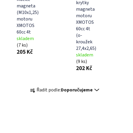
krytky
magneta
magneta
(M10x1,25)
motoru
motoru
XMOTOS
XMOTOS
60cc 4t
60cc 4t
(o-
skladem
kroužek
(7 ks)
27,4x2,65)
205 Kč
skladem
(9 ks)
202 Kč
Ř
Řadit podle:
Doporučujeme
a
z
e
n
í
p