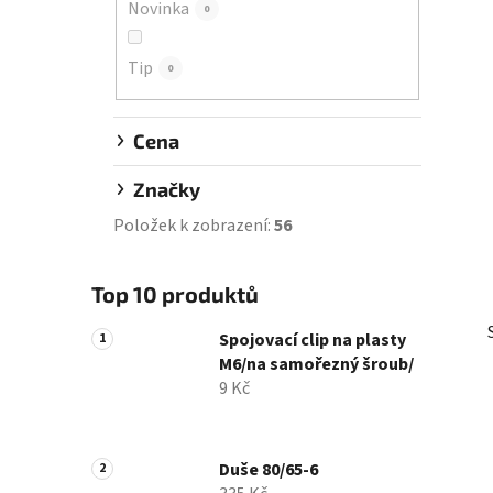
Novinka
0
í
p
Tip
a
0
n
e
Cena
l
Značky
Položek k zobrazení:
56
Top 10 produktů
Spojovací clip na plasty
M6/na samořezný šroub/
9 Kč
Duše 80/65-6