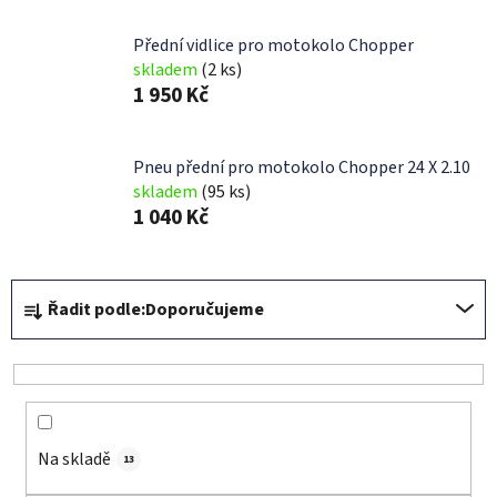
Přední vidlice pro motokolo Chopper
skladem
(2 ks)
1 950 Kč
Pneu přední pro motokolo Chopper 24 X 2.10
skladem
(95 ks)
1 040 Kč
Ř
Řadit podle:
Doporučujeme
a
z
e
n
í
Na skladě
p
13
r