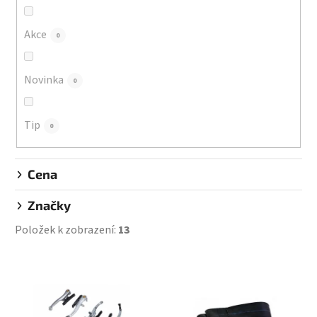
o
d
Akce
0
u
k
Novinka
0
t
ů
Tip
0
Cena
Značky
Položek k zobrazení:
13
V
ý
p