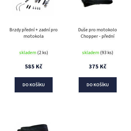
i
s
p
r
Brzdy přední + zadní pro
Duše pro motokolo
o
motokola
Chopper - přední
d
u
skladem
(2 ks)
skladem
(93 ks)
k
t
585 Kč
375 Kč
ů
DO KOŠÍKU
DO KOŠÍKU