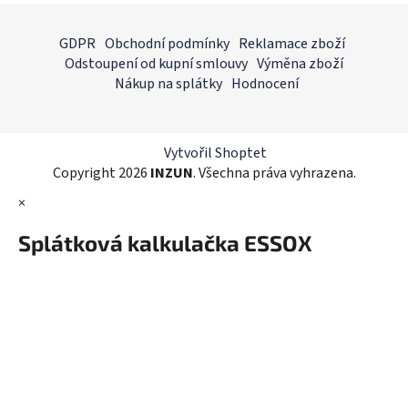
l
Z
á
á
GDPR
Obchodní podmínky
Reklamace zboží
d
p
Odstoupení od kupní smlouvy
Výměna zboží
a
a
Nákup na splátky
Hodnocení
c
t
í
í
p
r
Vytvořil Shoptet
v
Copyright 2026
INZUN
. Všechna práva vyhrazena.
k
×
y
v
Splátková kalkulačka ESSOX
ý
p
i
s
u