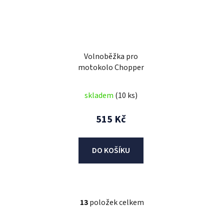
Volnoběžka pro
motokolo Chopper
skladem
(10 ks)
515 Kč
DO KOŠÍKU
13
položek celkem
O
v