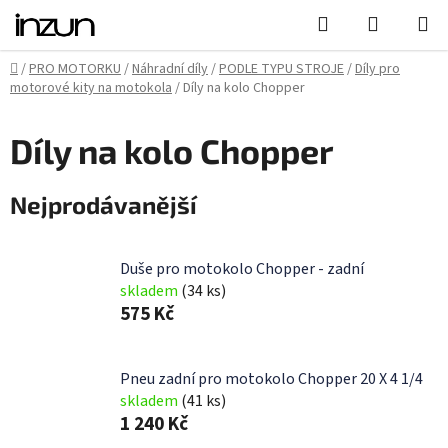
Přejít
Hledat
NÁKUPN
na
KOŠÍK
obsah
Domů
/
PRO MOTORKU
/
Náhradní díly
/
PODLE TYPU STROJE
/
Díly pro
motorové kity na motokola
/
Díly na kolo Chopper
Díly na kolo Chopper
Nejprodávanější
Duše pro motokolo Chopper - zadní
skladem
(34 ks)
575 Kč
Pneu zadní pro motokolo Chopper 20 X 4 1/4
skladem
(41 ks)
1 240 Kč