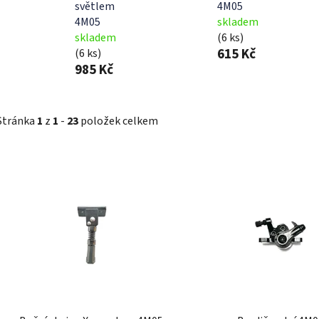
světlem
4M05
4M05
skladem
skladem
(6 ks)
615 Kč
(6 ks)
985 Kč
Stránka
1
z
1
-
23
položek celkem
V
ý
p
i
s
p
r
o
d