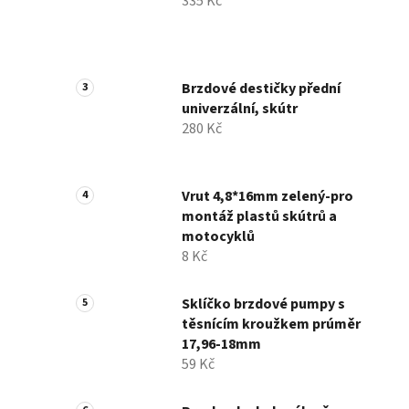
335 Kč
Brzdové destičky přední
univerzální, skútr
280 Kč
Vrut 4,8*16mm zelený-pro
montáž plastů skútrů a
motocyklů
8 Kč
Sklíčko brzdové pumpy s
těsnícím kroužkem prúměr
17,96-18mm
59 Kč