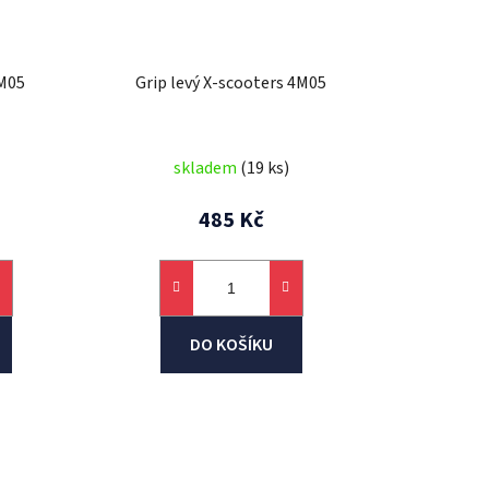
4M05
Grip levý X-scooters 4M05
skladem
(19 ks)
485 Kč
DO KOŠÍKU