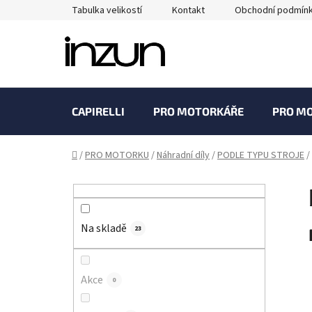
Přejít
Tabulka velikostí
Kontakt
Obchodní podmín
na
obsah
CAPIRELLI
PRO MOTORKÁŘE
PRO M
Domů
/
PRO MOTORKU
/
Náhradní díly
/
PODLE TYPU STROJE
/
P
o
s
Na skladě
t
23
r
a
Akce
0
n
n