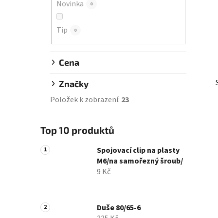
Novinka
0
í
p
Tip
a
0
n
e
Cena
l
Značky
Položek k zobrazení:
23
Top 10 produktů
Spojovací clip na plasty
M6/na samořezný šroub/
9 Kč
Duše 80/65-6