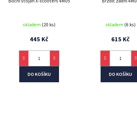
Boční stojan X-scooters 4M05
Brzdič zadní 4M0
u
k
t
skladem
(20 ks)
skladem
(6 ks)
ů
445 Kč
615 Kč
DO KOŠÍKU
DO KOŠÍKU