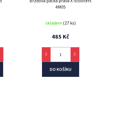
5
Brzdová páčka pravá X-scooters
t
4M05
ů
skladem
(27 ks)
485 Kč
DO KOŠÍKU