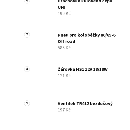
Prachovka kulového čepu
UNI
199 Kč
Pneu pro koloběžky 80/65-6
Off road
585 Kč
Žárovka HS1 12V 18/18W
121 Kč
Ventilek TR412 bezdušový
197 Kč