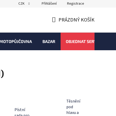
CZK
Přihlášení
Registrace
PRÁZDNÝ KOŠÍK
NÁKUPNÍ
KOŠÍK
MOTOPŮJČOVNA
BAZAR
OBJEDNAT SERVIS
)
Těsnění
pod
Pístní
hlavu a
sada pro