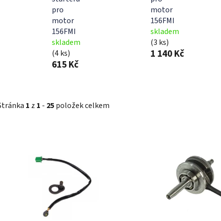
pro
motor
motor
156FMI
156FMI
skladem
skladem
(3 ks)
1 140 Kč
(4 ks)
615 Kč
Stránka
1
z
1
-
25
položek celkem
V
ý
p
i
s
p
r