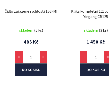
o
d
Čidlo zařazené rychlosti 156FMI
Klika kompletní 125cc
u
Yingang CB125
k
t
skladem
(5 ks)
skladem
(3 ks)
ů
485 Kč
1 450 Kč
DO KOŠÍKU
DO KOŠÍKU