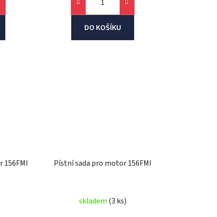
DO KOŠÍKU
or 156FMI
Pístní sada pro motor 156FMI
skladem
(3 ks)