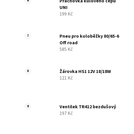
Prachovka kulového čepu
UNI
199 Kč
Pneu pro koloběžky 80/65-6
Off road
585 Kč
Žárovka HS1 12V 18/18W
121 Kč
Ventilek TR412 bezdušový
197 Kč