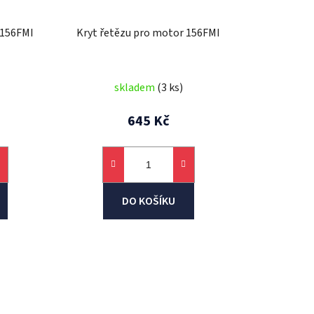
u
k
 156FMI
Kryt řetězu pro motor 156FMI
t
ů
skladem
(3 ks)
645 Kč
DO KOŠÍKU