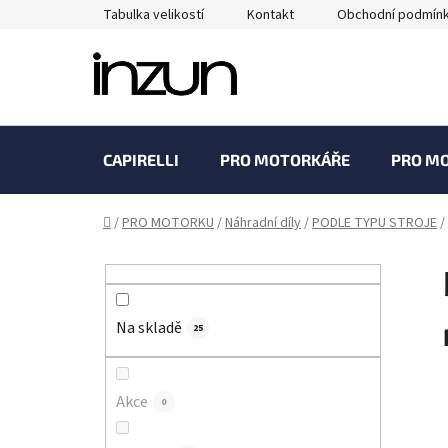
Přejít
Tabulka velikostí
Kontakt
Obchodní podmín
na
obsah
CAPIRELLI
PRO MOTORKÁŘE
PRO M
Domů
/
PRO MOTORKU
/
Náhradní díly
/
PODLE TYPU STROJE
/
P
o
s
Na skladě
t
25
r
a
Akce
0
n
n