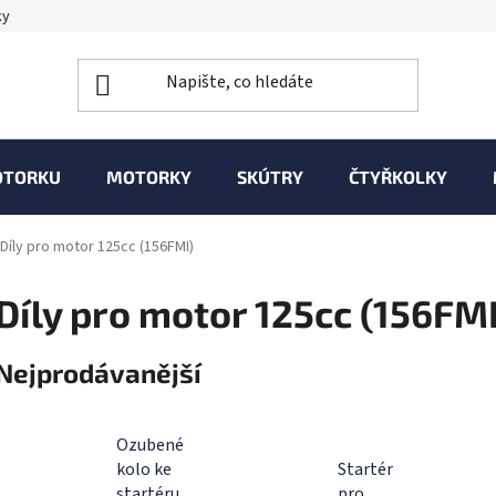
ky
OTORKU
MOTORKY
SKÚTRY
ČTYŘKOLKY
Díly pro motor 125cc (156FMI)
Díly pro motor 125cc (156FMI
Nejprodávanější
Ozubené
kolo ke
Startér
startéru
pro