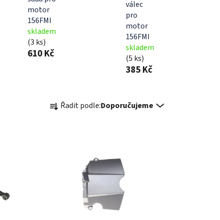
válec
motor
pro
156FMI
motor
skladem
156FMI
(3 ks)
skladem
610 Kč
(5 ks)
385 Kč
Ř
Řadit podle:
Doporučujeme
a
z
e
n
í
p
r
o
d