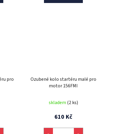
éru pro
Ozubené kolo startéru malé pro
motor 156FMI
skladem
(2 ks)
610 Kč