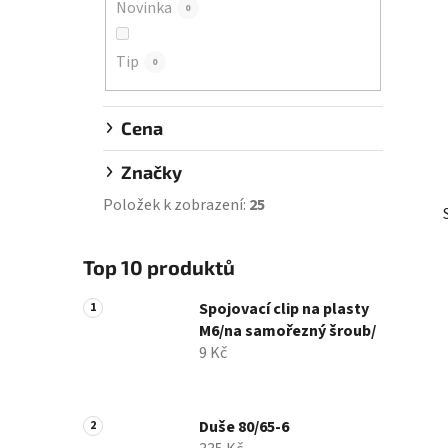
Novinka
0
í
p
Tip
a
0
n
e
Cena
l
Značky
Položek k zobrazení:
25
Top 10 produktů
Spojovací clip na plasty
M6/na samořezný šroub/
9 Kč
Duše 80/65-6