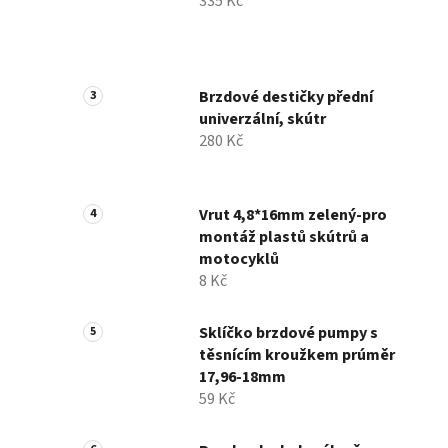
335 Kč
Brzdové destičky přední
univerzální, skútr
280 Kč
Vrut 4,8*16mm zelený-pro
montáž plastů skútrů a
motocyklů
8 Kč
Sklíčko brzdové pumpy s
těsnícím kroužkem prúměr
17,96-18mm
59 Kč