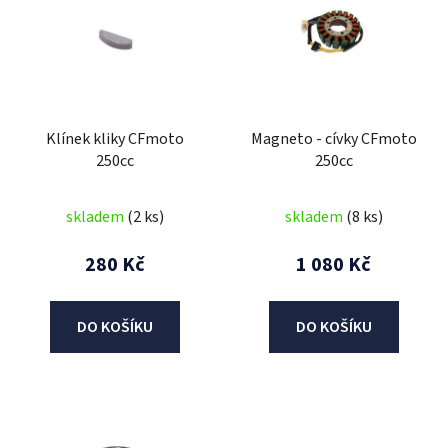
p
i
s
p
r
Klínek kliky CFmoto
Magneto - cívky CFmoto
o
250cc
250cc
d
u
skladem
(2 ks)
skladem
(8 ks)
k
t
280 Kč
1 080 Kč
ů
DO KOŠÍKU
DO KOŠÍKU