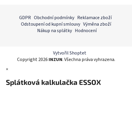
v
l
Z
á
á
GDPR
Obchodní podmínky
Reklamace zboží
d
p
Odstoupení od kupní smlouvy
Výměna zboží
a
a
Nákup na splátky
Hodnocení
c
t
í
í
p
r
Vytvořil Shoptet
v
Copyright 2026
INZUN
. Všechna práva vyhrazena.
k
×
y
v
Splátková kalkulačka ESSOX
ý
p
i
s
u