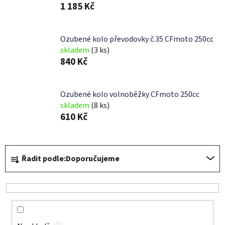
1 185 Kč
Ozubené kolo převodovky č.35 CFmoto 250cc
skladem
(3 ks)
840 Kč
Ozubené kolo volnoběžky CFmoto 250cc
skladem
(8 ks)
610 Kč
Ř
Řadit podle:
Doporučujeme
a
z
e
n
í