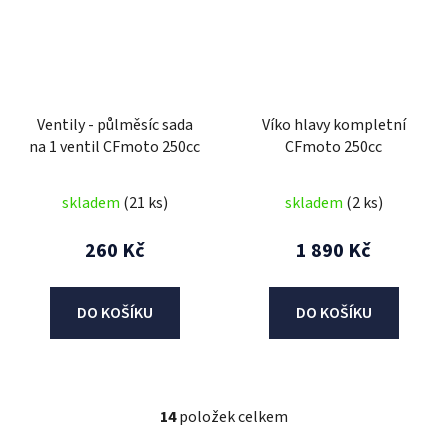
Ventily - půlměsíc sada
Víko hlavy kompletní
na 1 ventil CFmoto 250cc
CFmoto 250cc
skladem
(21 ks)
skladem
(2 ks)
260 Kč
1 890 Kč
DO KOŠÍKU
DO KOŠÍKU
14
položek celkem
O