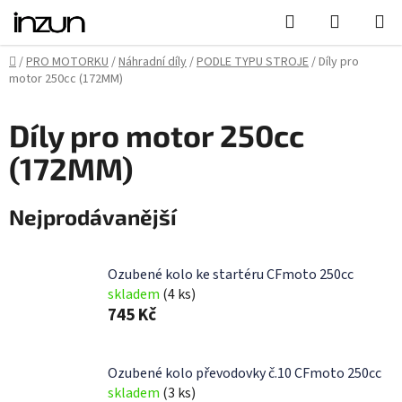
Přejít
Hledat
NÁKUPN
na
KOŠÍK
obsah
Domů
/
PRO MOTORKU
/
Náhradní díly
/
PODLE TYPU STROJE
/
Díly pro
motor 250cc (172MM)
Díly pro motor 250cc
(172MM)
Nejprodávanější
Ozubené kolo ke startéru CFmoto 250cc
skladem
(4 ks)
745 Kč
Ozubené kolo převodovky č.10 CFmoto 250cc
skladem
(3 ks)