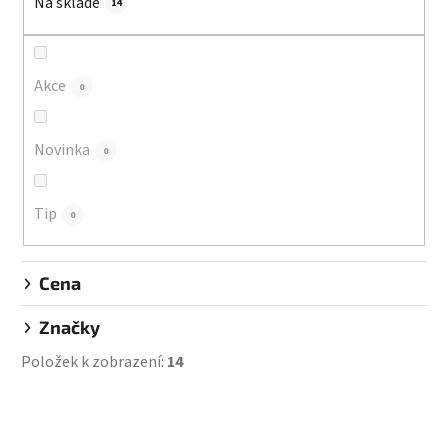
Na skladě
p
14
r
o
d
Akce
0
u
k
Novinka
0
t
ů
Tip
0
Cena
Značky
Položek k zobrazení:
14
V
ý