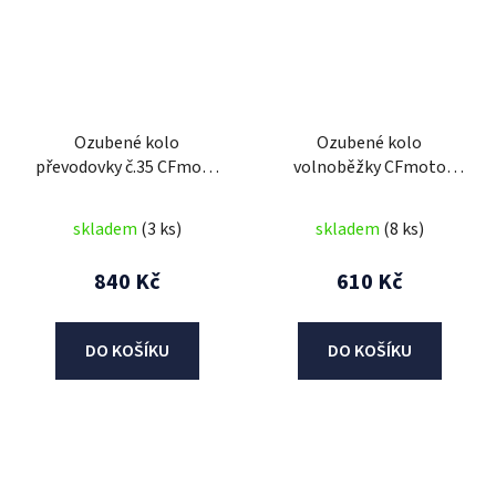
Ozubené kolo
Ozubené kolo
převodovky č.35 CFmoto
volnoběžky CFmoto
250cc
250cc
skladem
(3 ks)
skladem
(8 ks)
840 Kč
610 Kč
DO KOŠÍKU
DO KOŠÍKU