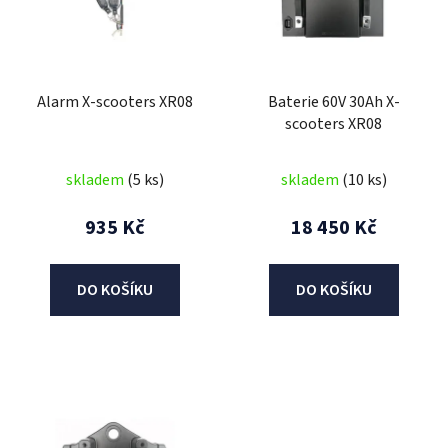
i
s
p
r
Alarm X-scooters XR08
Baterie 60V 30Ah X-
o
scooters XR08
d
u
skladem
(5 ks)
skladem
(10 ks)
k
t
935 Kč
18 450 Kč
ů
DO KOŠÍKU
DO KOŠÍKU