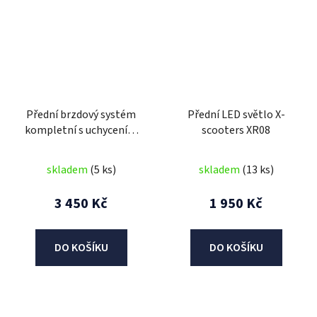
Přední brzdový systém
Přední LED světlo X-
kompletní s uchycením
scooters XR08
X-scooters XR08
skladem
(5 ks)
skladem
(13 ks)
3 450 Kč
1 950 Kč
DO KOŠÍKU
DO KOŠÍKU