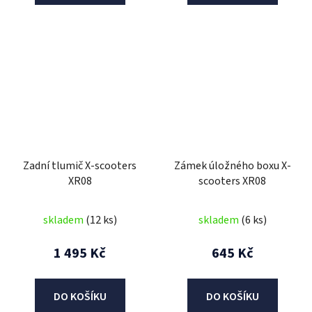
Zadní tlumič X-scooters
Zámek úložného boxu X-
XR08
scooters XR08
skladem
(12 ks)
skladem
(6 ks)
1 495 Kč
645 Kč
DO KOŠÍKU
DO KOŠÍKU