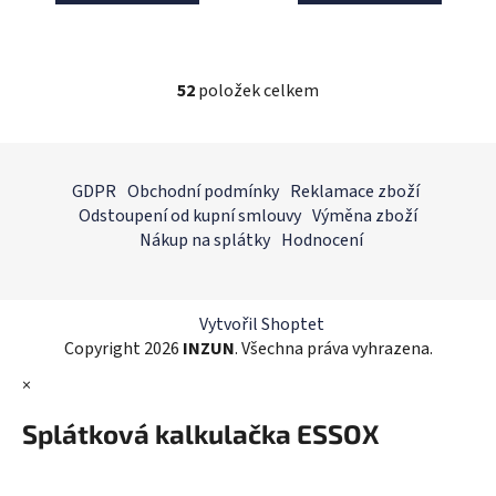
52
položek celkem
O
v
l
Z
á
á
GDPR
Obchodní podmínky
Reklamace zboží
d
p
Odstoupení od kupní smlouvy
Výměna zboží
a
a
Nákup na splátky
Hodnocení
c
t
í
í
p
r
Vytvořil Shoptet
v
Copyright 2026
INZUN
. Všechna práva vyhrazena.
k
×
y
v
Splátková kalkulačka ESSOX
ý
p
i