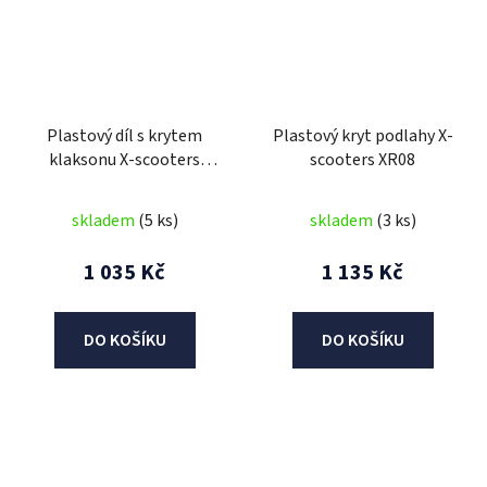
Plastový díl s krytem
Plastový kryt podlahy X-
klaksonu X-scooters
scooters XR08
XR08
skladem
(5 ks)
skladem
(3 ks)
1 035 Kč
1 135 Kč
DO KOŠÍKU
DO KOŠÍKU