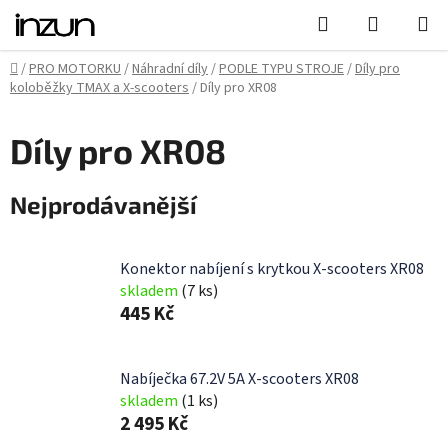
Přejít
Hledat
NÁKUPN
na
KOŠÍK
obsah
Domů
/
PRO MOTORKU
/
Náhradní díly
/
PODLE TYPU STROJE
/
Díly pro
koloběžky TMAX a X-scooters
/
Díly pro XR08
Díly pro XR08
Nejprodávanější
Konektor nabíjení s krytkou X-scooters XR08
skladem
(7 ks)
445 Kč
Nabíječka 67.2V 5A X-scooters XR08
skladem
(1 ks)
2 495 Kč