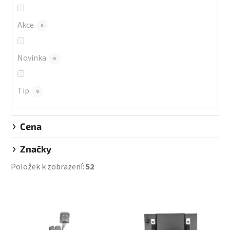
o
d
Akce
0
u
k
Novinka
0
t
ů
Tip
0
Cena
Značky
Položek k zobrazení:
52
V
ý
p