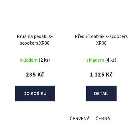
Pružina pedálu X-
Přední blatník X-scooters
scooters XR08
XR08
skladem
(2 ks)
skladem
(4 ks)
235 Kč
1 125 Kč
DO KOŠÍKU
DETAIL
ČERVENÁ
ČERNÁ