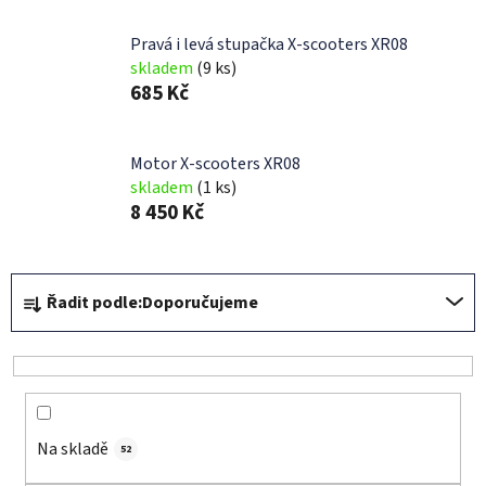
Pravá i levá stupačka X-scooters XR08
skladem
(9 ks)
685 Kč
Motor X-scooters XR08
skladem
(1 ks)
8 450 Kč
Ř
Řadit podle:
Doporučujeme
a
z
e
n
í
Na skladě
p
52
r