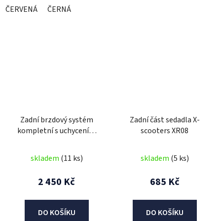
ČERVENÁ
ČERNÁ
Zadní brzdový systém
Zadní část sedadla X-
kompletní s uchycením
scooters XR08
X-scooters XR08
skladem
(11 ks)
skladem
(5 ks)
2 450 Kč
685 Kč
DO KOŠÍKU
DO KOŠÍKU