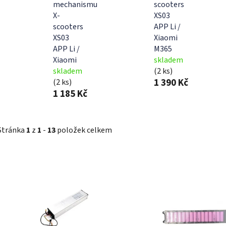
mechanismu
scooters
X-
XS03
scooters
APP Li /
XS03
Xiaomi
APP Li /
M365
Xiaomi
skladem
skladem
(2 ks)
1 390 Kč
(2 ks)
1 185 Kč
Stránka
1
z
1
-
13
položek celkem
V
ý
p
i
s