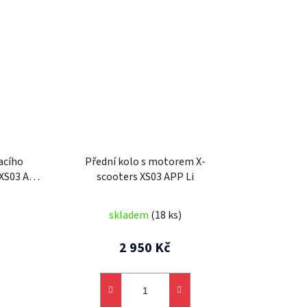
acího
Přední kolo s motorem X-
 XS03 APP
scooters XS03 APP Li
skladem
(18 ks)
2 950 Kč