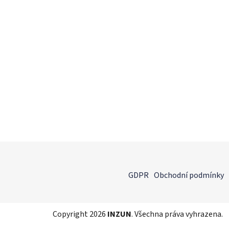
Z
á
GDPR
Obchodní podmínky
p
a
t
Copyright 2026
INZUN
. Všechna práva vyhrazena.
í