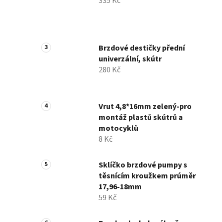
335 Kč
Brzdové destičky přední
univerzální, skútr
280 Kč
Vrut 4,8*16mm zelený-pro
montáž plastů skútrů a
motocyklů
8 Kč
Sklíčko brzdové pumpy s
těsnícím kroužkem prúměr
17,96-18mm
59 Kč