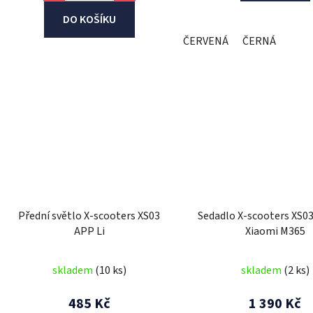
DO KOŠÍKU
ČERVENÁ
ČERNÁ
Přední světlo X-scooters XS03
Sedadlo X-scooters XS03
APP Li
Xiaomi M365
skladem
(10 ks)
skladem
(2 ks)
485 Kč
1 390 Kč