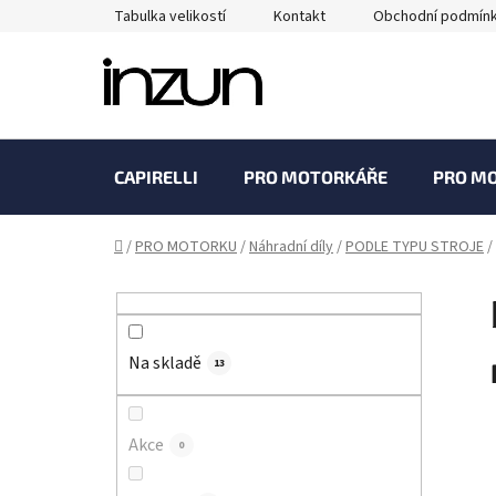
Přejít
Tabulka velikostí
Kontakt
Obchodní podmín
na
obsah
CAPIRELLI
PRO MOTORKÁŘE
PRO M
Domů
/
PRO MOTORKU
/
Náhradní díly
/
PODLE TYPU STROJE
/
P
o
s
Na skladě
t
13
r
a
Akce
0
n
n