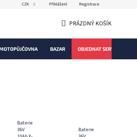
CZK
Přihlášení
Registrace
PRÁZDNÝ KOŠÍK
NÁKUPNÍ
KOŠÍK
MOTOPŮJČOVNA
BAZAR
OBJEDNAT SERVIS
Baterie
36V
Baterie
10Ah X-
36V