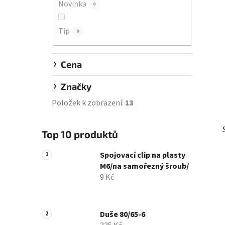
Novinka
0
í
p
Tip
a
0
n
e
Cena
l
Značky
Položek k zobrazení:
13
Top 10 produktů
Spojovací clip na plasty
M6/na samořezný šroub/
9 Kč
Duše 80/65-6