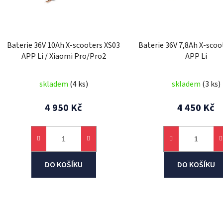
p
r
o
d
Baterie 36V 10Ah X-scooters XS03
Baterie 36V 7,8Ah X-scoo
u
APP Li / Xiaomi Pro/Pro2
APP Li
k
t
skladem
(4 ks)
skladem
(3 ks)
ů
4 950 Kč
4 450 Kč
DO KOŠÍKU
DO KOŠÍKU