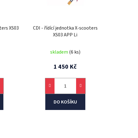
o
d
u
k
ters XS03
CDI - řídící jednotka X-scooters
t
XS03 APP Li
ů
skladem
(6 ks)
1 450 Kč
DO KOŠÍKU