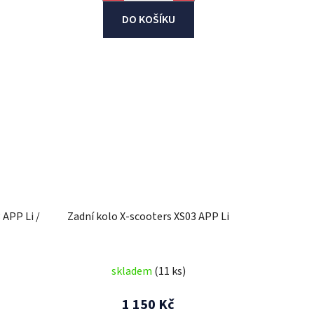
DO KOŠÍKU
 APP Li /
Zadní kolo X-scooters XS03 APP Li
skladem
(11 ks)
1 150 Kč