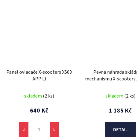
Panel ovladače X-scooters XS03
Pevná náhrada sklád
APP Li
mechanismu X-scooters
Li / Xiaomi
skladem
(2 ks)
skladem
(2 ks)
640 Kč
1 185 Kč
DETAIL