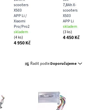
scooters
7,8Ah X-
XS03
scooters
APP Li /
XS03
Xiaomi
APP Li
Pro/Pro2
skladem
skladem
(3 ks)
4 450 Kč
(4 ks)
4 950 Kč
Ř
Řadit podle:
Doporučujeme
a
z
e
n
í
p
r