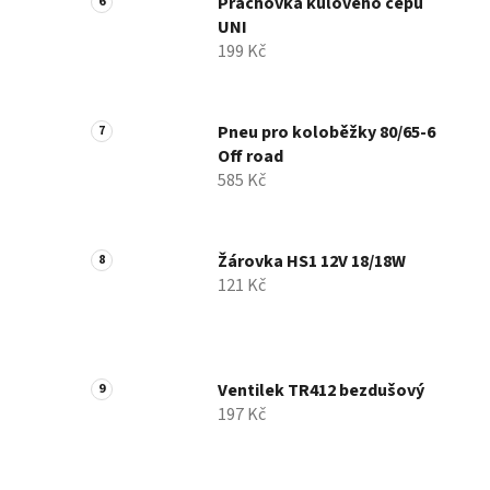
Prachovka kulového čepu
UNI
199 Kč
Pneu pro koloběžky 80/65-6
Off road
585 Kč
Žárovka HS1 12V 18/18W
121 Kč
Ventilek TR412 bezdušový
197 Kč