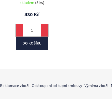
skladem
(3 ks)
480 Kč
DO KOŠÍKU
O
v
l
á
d
Reklamace zboží
Odstoupení od kupní smlouvy
Výměna zboží
a
c
í
p