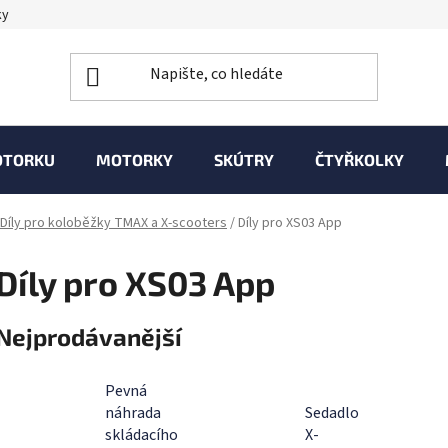
ky
OTORKU
MOTORKY
SKÚTRY
ČTYŘKOLKY
Díly pro koloběžky TMAX a X-scooters
/
Díly pro XS03 App
Díly pro XS03 App
Nejprodávanější
Pevná
náhrada
Sedadlo
skládacího
X-