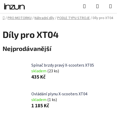
Přejít
Hledat
NÁKUPN
na
KOŠÍK
obsah
Domů
/
PRO MOTORKU
/
Náhradní díly
/
PODLE TYPU STROJE
/
Díly pro XT04
Díly pro XT04
Nejprodávanější
Spínač brzdy pravý X-scooters XT05
skladem
(23 ks)
435 Kč
Ovládání plynu X-scooters XT04
skladem
(1 ks)
1 185 Kč