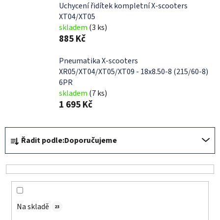
Uchycení řidítek kompletní X-scooters
XT04/XT05
skladem
(3 ks)
885 Kč
Pneumatika X-scooters
XR05/XT04/XT05/XT09 - 18x8.50-8 (215/60-8)
6PR
skladem
(7 ks)
1 695 Kč
Ř
Řadit podle:
Doporučujeme
a
z
e
n
í
Na skladě
p
23