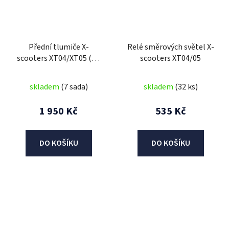
Přední tlumiče X-
Relé směrových světel X-
scooters XT04/XT05 (do
scooters XT04/05
roku 2023)
skladem
(7 sada)
skladem
(32 ks)
1 950 Kč
535 Kč
DO KOŠÍKU
DO KOŠÍKU