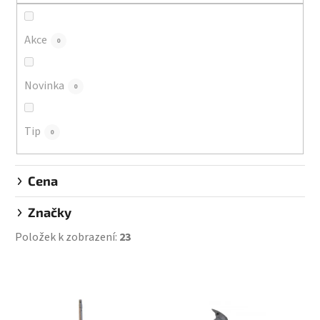
r
o
d
Akce
0
u
k
Novinka
0
t
ů
Tip
0
Cena
Značky
Položek k zobrazení:
23
V
ý
p