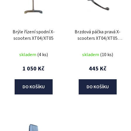
i
s
p
r
Brýle řízení spodní X-
Brzdová páčka pravá X-
o
scooters XT04/XT05
scooters XT04/XT05
d
-181mm
u
skladem
(4 ks)
skladem
(10 ks)
k
t
1 050 Kč
445 Kč
ů
DO KOŠÍKU
DO KOŠÍKU