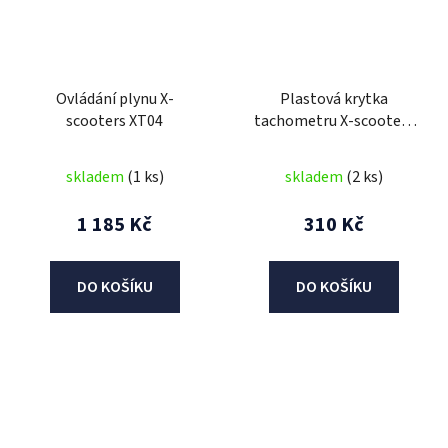
Ovládání plynu X-
Plastová krytka
scooters XT04
tachometru X-scooters
XT05/XT04
skladem
(1 ks)
skladem
(2 ks)
1 185 Kč
310 Kč
DO KOŠÍKU
DO KOŠÍKU