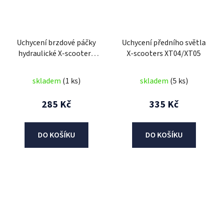
Uchycení brzdové páčky
Uchycení předního světla
hydraulické X-scooters
X-scooters XT04/XT05
XT04/XT05/XR05/XR06
skladem
(1 ks)
skladem
(5 ks)
285 Kč
335 Kč
DO KOŠÍKU
DO KOŠÍKU