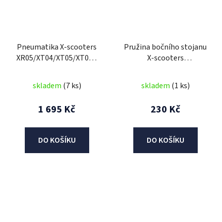
Pneumatika X-scooters
Pružina bočního stojanu
XR05/XT04/XT05/XT09 -
X-scooters
18x8.50-8 (215/60-8) 6PR
XR05/XT04/XT05
skladem
(7 ks)
skladem
(1 ks)
1 695 Kč
230 Kč
DO KOŠÍKU
DO KOŠÍKU