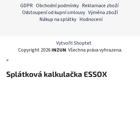
á
á
GDPR
Obchodní podmínky
Reklamace zboží
d
p
Odstoupení od kupní smlouvy
Výměna zboží
a
a
Nákup na splátky
Hodnocení
c
t
í
í
p
r
Vytvořil Shoptet
v
Copyright 2026
INZUN
. Všechna práva vyhrazena.
k
×
y
v
Splátková kalkulačka ESSOX
ý
p
i
s
u