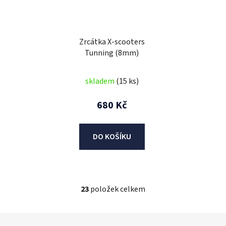
Zrcátka X-scooters
Tunning (8mm)
skladem
(15 ks)
680 Kč
DO KOŠÍKU
23
položek celkem
O
v
l
Z