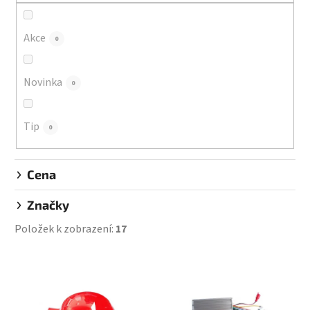
r
o
d
Akce
0
u
k
Novinka
0
t
ů
Tip
0
Cena
Značky
Položek k zobrazení:
17
V
ý
p