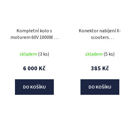
Kompletní kolo s
Konektor nabíjení X-
motorem 60V 1000W X-
scooters
scooters XT06
XR05/XR06/XR07
skladem
(3 ks)
skladem
(5 ks)
6 000 Kč
385 Kč
DO KOŠÍKU
DO KOŠÍKU