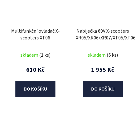
Multifunkční ovladač X-
Nabíječka 60V X-scooters
scooters XT06
XR05/XR06/XR07/XT05/XT06
skladem
(1 ks)
skladem
(6 ks)
610 Kč
1 955 Kč
DO KOŠÍKU
DO KOŠÍKU