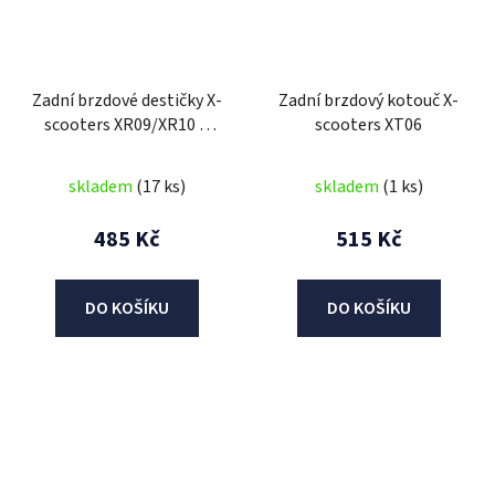
Zadní brzdové destičky X-
Zadní brzdový kotouč X-
scooters XR09/XR10 +
scooters XT06
(P/Z) XT04/XT5/XT06
skladem
(17 ks)
skladem
(1 ks)
485 Kč
515 Kč
DO KOŠÍKU
DO KOŠÍKU