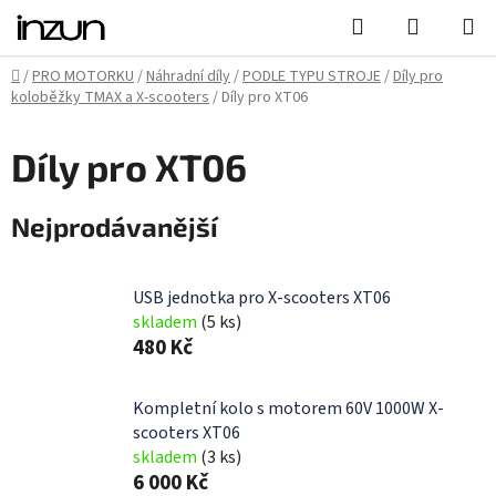
Přejít
Hledat
NÁKUPN
na
KOŠÍK
obsah
Domů
/
PRO MOTORKU
/
Náhradní díly
/
PODLE TYPU STROJE
/
Díly pro
koloběžky TMAX a X-scooters
/
Díly pro XT06
Díly pro XT06
Nejprodávanější
USB jednotka pro X-scooters XT06
skladem
(5 ks)
480 Kč
Kompletní kolo s motorem 60V 1000W X-
scooters XT06
skladem
(3 ks)
6 000 Kč