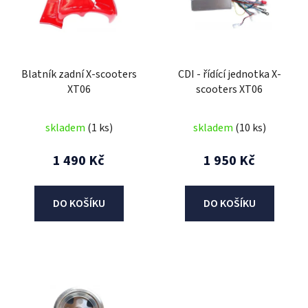
i
s
p
r
Blatník zadní X-scooters
CDI - řídící jednotka X-
o
XT06
scooters XT06
d
u
skladem
(1 ks)
skladem
(10 ks)
k
t
1 490 Kč
1 950 Kč
ů
DO KOŠÍKU
DO KOŠÍKU