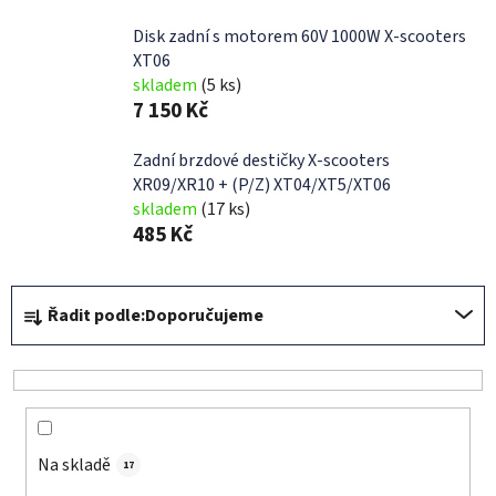
Disk zadní s motorem 60V 1000W X-scooters
XT06
skladem
(5 ks)
7 150 Kč
Zadní brzdové destičky X-scooters
XR09/XR10 + (P/Z) XT04/XT5/XT06
skladem
(17 ks)
485 Kč
Ř
Řadit podle:
Doporučujeme
a
z
e
n
í
Na skladě
p
17