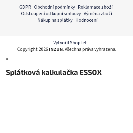
á
á
GDPR
Obchodní podmínky
Reklamace zboží
d
p
Odstoupení od kupní smlouvy
Výměna zboží
a
a
Nákup na splátky
Hodnocení
c
t
í
í
p
r
Vytvořil Shoptet
v
Copyright 2026
INZUN
. Všechna práva vyhrazena.
k
×
y
v
Splátková kalkulačka ESSOX
ý
p
i
s
u