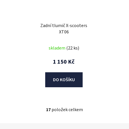
Zadní tlumič X-scooters
XT06
skladem
(22 ks)
1 150 Kč
DO KOŠÍKU
17
položek celkem
O
v
l
Z