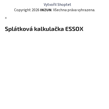
r
Vytvořil Shoptet
v
Copyright 2026
INZUN
. Všechna práva vyhrazena.
k
×
y
v
Splátková kalkulačka ESSOX
ý
p
i
s
u