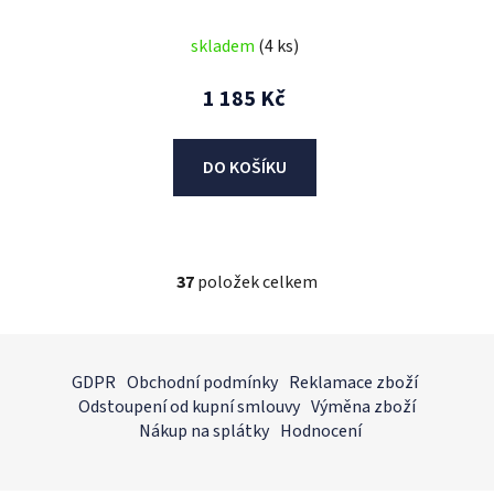
skladem
(4 ks)
1 185 Kč
DO KOŠÍKU
37
položek celkem
O
v
l
Z
á
á
GDPR
Obchodní podmínky
Reklamace zboží
d
p
Odstoupení od kupní smlouvy
Výměna zboží
a
a
Nákup na splátky
Hodnocení
c
t
í
í
p