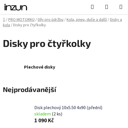
Přejít
Hledat
NÁKUPN
na
KOŠÍK
obsah
Domů
/
PRO MOTORKU
/
Díly pro údržbu
/
Kola, pneu, duše a další
/
Disky a
kola
/
Disky pro čtyřkolky
Disky pro čtyřkolky
Plechové disky
Nejprodávanější
Disk plechový 10x5.50 4x90 (přední)
skladem
(2 ks)
1 090 Kč