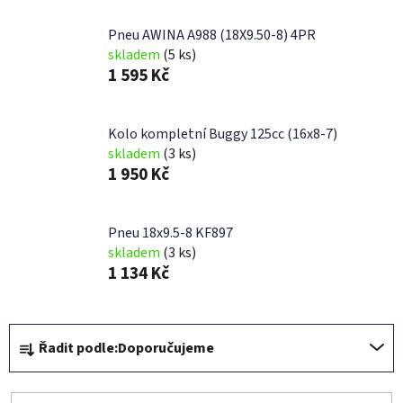
Pneu AWINA A988 (18X9.50-8) 4PR
skladem
(5 ks)
1 595 Kč
Kolo kompletní Buggy 125cc (16x8-7)
skladem
(3 ks)
1 950 Kč
Pneu 18x9.5-8 KF897
skladem
(3 ks)
1 134 Kč
Ř
Řadit podle:
Doporučujeme
a
z