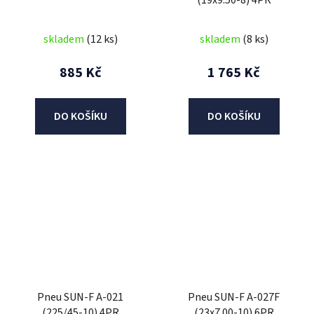
(19x9.50-8) 4PR
skladem
(12 ks)
skladem
(8 ks)
885 Kč
1 765 Kč
DO KOŠÍKU
DO KOŠÍKU
Pneu SUN-F A-021
Pneu SUN-F A-027F
(225/45-10) 4PR
(23x7.00-10) 6PR