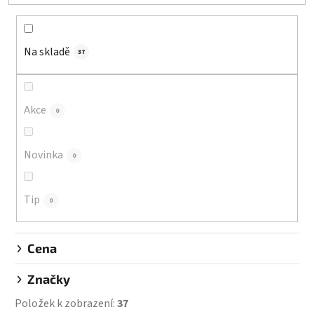
e
n
í
Na skladě
p
37
r
o
d
Akce
0
u
k
Novinka
0
t
ů
Tip
0
Cena
Značky
Položek k zobrazení:
37