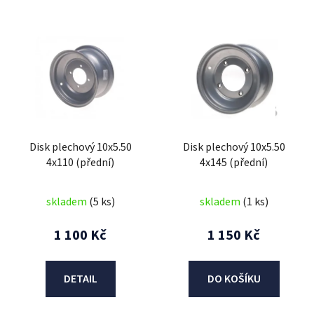
V
ý
p
i
s
p
r
Disk plechový 10x5.50
Disk plechový 10x5.50
o
4x110 (přední)
4x145 (přední)
d
u
skladem
(5 ks)
skladem
(1 ks)
k
t
1 100 Kč
1 150 Kč
ů
DETAIL
DO KOŠÍKU