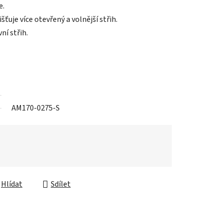
e.
ťuje více otevřený a volnější střih.
ní střih.
AM170-0275-S
Hlídat
Sdílet