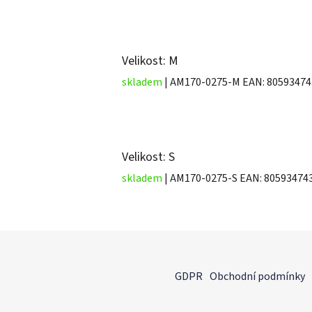
Velikost: M
skladem
| AM170-0275-M
EAN:
80593474
Velikost: S
skladem
| AM170-0275-S
EAN:
80593474
Z
á
GDPR
Obchodní podmínky
p
a