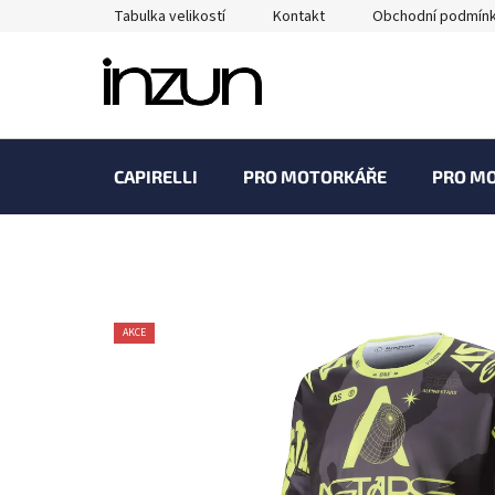
Přejít
Tabulka velikostí
Kontakt
Obchodní podmín
na
obsah
CAPIRELLI
PRO MOTORKÁŘE
PRO M
AKCE