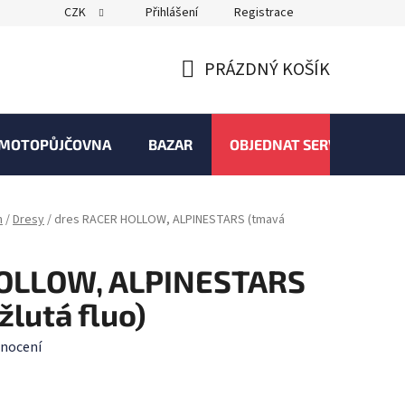
CZK
Přihlášení
Registrace
PRÁZDNÝ KOŠÍK
NÁKUPNÍ
KOŠÍK
MOTOPŮJČOVNA
BAZAR
OBJEDNAT SERVIS
n
/
Dresy
/
dres RACER HOLLOW, ALPINESTARS (tmavá
HOLLOW, ALPINESTARS
lutá fluo)
nocení