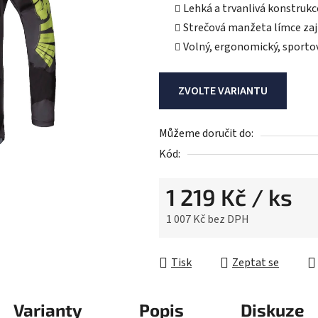
Lehká a trvanlivá konstrukc
je
Strečová manžeta límce zajiš
0,0
Volný, ergonomický, sportov
z
5
hvězdiček.
ZVOLTE VARIANTU
Můžeme doručit do:
Kód:
1 219 Kč
/ ks
1 007 Kč bez DPH
Měrná cena:
Tisk
Zeptat se
Varianty
Popis
Diskuze