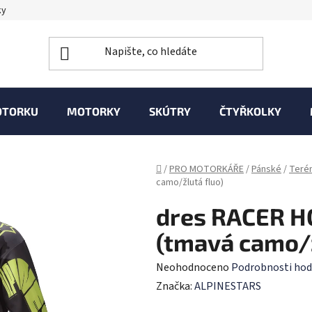
ky
OTORKU
MOTORKY
SKÚTRY
ČTYŘKOLKY
Domů
/
PRO MOTORKÁŘE
/
Pánské
/
Teré
camo/žlutá fluo)
dres RACER 
(tmavá camo/ž
Průměrné
Neohodnoceno
Podrobnosti hod
hodnocení
Značka:
ALPINESTARS
produktu