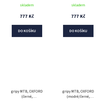
skladem
skladem
777 Kč
777 Kč
DO KOŠÍKU
DO KOŠÍKU
gripy MTB, OXFORD
gripy MTB, OXFORD
(černé,
(modré/černé,
dvoukomponentní, délka
dvoukomponentní, délka