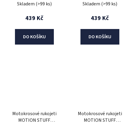
(half-waffle)
černá/oranžová
Skladem
(>99 ks)
Skladem
(>99 ks)
439 Kč
439 Kč
DO KOŠÍKU
DO KOŠÍKU
Motokrosové rukojeti
Motokrosové rukojeti
MOTION STUFF
MOTION STUFF
ADVANCED černá/šedá
ADVANCED černá/zelená
(half-waffle)
(half-waffle)