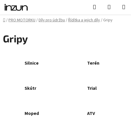
Přejít
Hledat
NÁKUPN
na
KOŠÍK
obsah
Domů
/
PRO MOTORKU
/
Díly pro údržbu
/
Řídítka a jejich díly
/
Gripy
Gripy
Silnice
Terén
Skútr
Trial
Moped
ATV