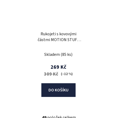
Rukojeti s kovovými
částmi MOTION STUFF
PREMIUM zlatá
Skladem
(85 ks)
269 Kč
309 Kč
(–12 %)
DO KOŠÍKU
49
položek celkem