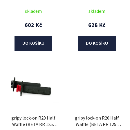
(černo-oranžové)
(černo-červené)
u
skladem
skladem
k
t
602 Kč
628 Kč
ů
DO KOŠÍKU
DO KOŠÍKU
gripy lock-on R20 Half
gripy lock-on R20 Half
Waffle (BETA RR 125-
Waffle (BETA RR 125-