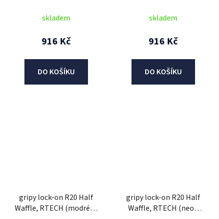
530), RTECH (černé, 1
530), RTECH (šedé, 1 pár)
pár)
skladem
skladem
916 Kč
916 Kč
DO KOŠÍKU
DO KOŠÍKU
gripy lock-on R20 Half
gripy lock-on R20 Half
Waffle, RTECH (modré, 1
Waffle, RTECH (neon