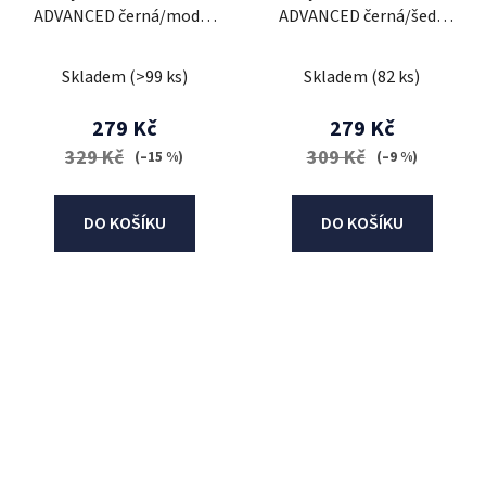
ADVANCED černá/modrá
ADVANCED černá/šedá
(popular crescent moon
(dual compound)
design)
Skladem
(>99 ks)
Skladem
(82 ks)
279 Kč
279 Kč
329 Kč
309 Kč
(–15 %)
(–9 %)
DO KOŠÍKU
DO KOŠÍKU