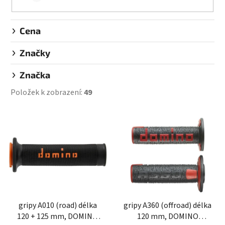
Cena
Značky
Značka
Položek k zobrazení:
49
V
ý
p
i
s
p
r
gripy A010 (road) délka
gripy A360 (offroad) délka
o
120 + 125 mm, DOMINO
120 mm, DOMINO
d