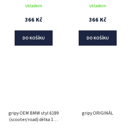
127 mm, 1 pár)
127 mm, 1 pár)
skladem
skladem
366 Kč
366 Kč
DO KOŠÍKU
DO KOŠÍKU
gripy OEM BMW styl 6189
gripy ORIGINÁL
(scooter/road) délka 122
mm, DOMINO (černé)