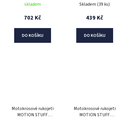
(half-waffle)
skladem
Skladem
(39 ks)
702 Kč
439 Kč
DO KOŠÍKU
DO KOŠÍKU
Motokrosové rukojeti
Motokrosové rukojeti
MOTION STUFF
MOTION STUFF
ADVANCED černá/modrá
ADVANCED