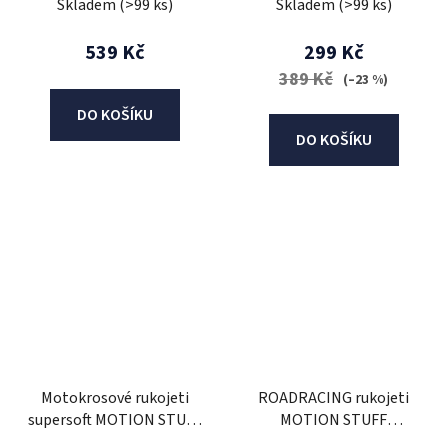
Skladem
(>99 ks)
Skladem
(>99 ks)
539 Kč
299 Kč
389 Kč
(–23 %)
DO KOŠÍKU
DO KOŠÍKU
Motokrosové rukojeti
ROADRACING rukojeti
supersoft MOTION STUFF
MOTION STUFF
Šedo/žluté
ADVANCED černá/červená