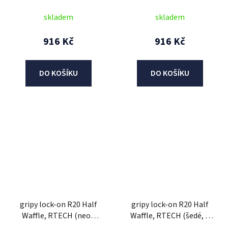
pár)
červené, 1 pár)
skladem
skladem
916 Kč
916 Kč
DO KOŠÍKU
DO KOŠÍKU
gripy lock-on R20 Half
gripy lock-on R20 Half
Waffle, RTECH (neon
Waffle, RTECH (šedé, 1
oranžové, 1 pár)
pár)