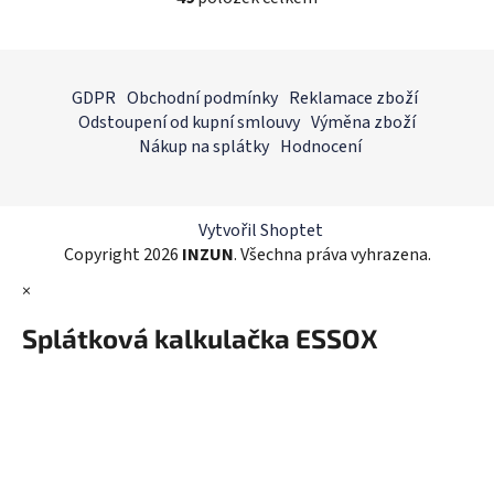
O
v
l
Z
á
á
GDPR
Obchodní podmínky
Reklamace zboží
d
p
Odstoupení od kupní smlouvy
Výměna zboží
a
a
Nákup na splátky
Hodnocení
c
t
í
í
p
r
Vytvořil Shoptet
v
Copyright 2026
INZUN
. Všechna práva vyhrazena.
k
×
y
v
Splátková kalkulačka ESSOX
ý
p
i
s
u