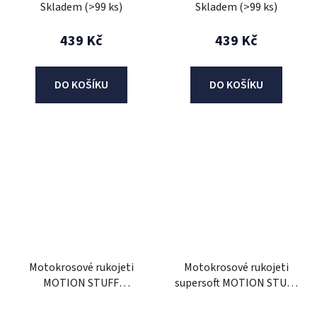
Skladem
(>99 ks)
Skladem
(>99 ks)
439 Kč
439 Kč
DO KOŠÍKU
DO KOŠÍKU
Motokrosové rukojeti
Motokrosové rukojeti
MOTION STUFF
supersoft MOTION STUFF
ADVANCED černá/žlutá
Šedo/červené
(half-waffle)