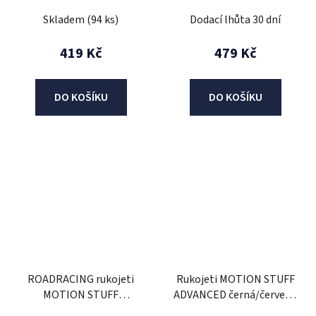
(full diamond)
Skladem
(94 ks)
Dodací lhůta 30 dní
419 Kč
479 Kč
DO KOŠÍKU
DO KOŠÍKU
ROADRACING rukojeti
Rukojeti MOTION STUFF
MOTION STUFF
ADVANCED černá/červená
ADVANCED černá/šedá
(dual compound)