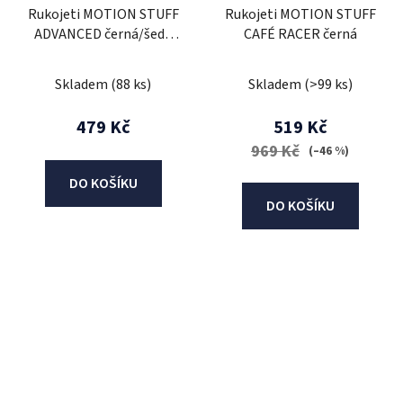
Rukojeti MOTION STUFF
Rukojeti MOTION STUFF
ADVANCED černá/šedá
CAFÉ RACER černá
(popular crescent moon
design)
Skladem
(88 ks)
Skladem
(>99 ks)
479 Kč
519 Kč
969 Kč
(–46 %)
DO KOŠÍKU
DO KOŠÍKU