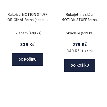
Rukojeti MOTION STUFF
Rukojeti na skútr
ORIGINAL černá (special
MOTION STUFF černá/
pyramid design)
červená
Skladem
(>99 ks)
Skladem
(>99 ks)
339 Kč
279 Kč
340 Kč
(–17 %)
DO KOŠÍKU
DO KOŠÍKU