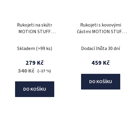
Rukojeti na skútr
Rukojeti s kovovými
MOTION STUFF
částmi MOTION STUFF
černá/modrá
PREMIUM černý
Skladem
(>99 ks)
Dodací lhůta 30 dní
279 Kč
459 Kč
340 Kč
(–17 %)
DO KOŠÍKU
DO KOŠÍKU