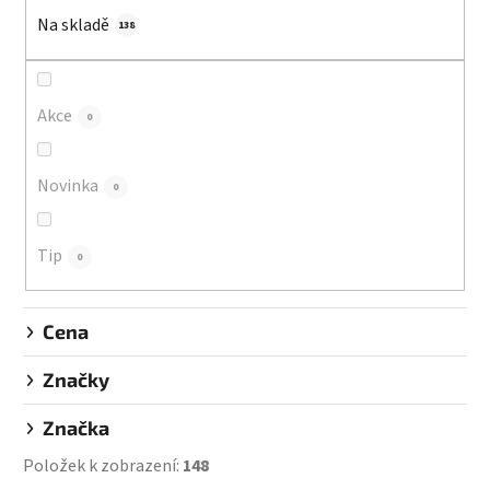
í
Na skladě
p
138
r
o
d
Akce
0
u
k
Novinka
0
t
ů
Tip
0
Cena
Značky
Značka
Položek k zobrazení:
148