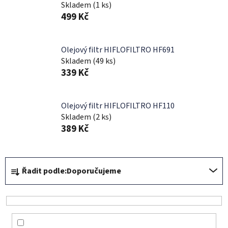
Skladem
(1 ks)
499 Kč
Olejový filtr HIFLOFILTRO HF691
Skladem
(49 ks)
339 Kč
Olejový filtr HIFLOFILTRO HF110
Skladem
(2 ks)
389 Kč
Ř
Řadit podle:
Doporučujeme
a
z
e
n