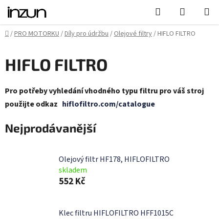
Přejít
Hledat
NÁKUPN
na
KOŠÍK
obsah
Domů
/
PRO MOTORKU
/
Díly pro údržbu
/
Olejové filtry
/
HIFLO FILTRO
HIFLO FILTRO
Pro potřeby vyhledání vhodného typu filtru pro váš stroj
použijte odkaz
hiflofiltro.com/catalogue
Nejprodávanější
Olejový filtr HF178, HIFLOFILTRO
skladem
552 Kč
Klec filtru HIFLOFILTRO HFF1015C