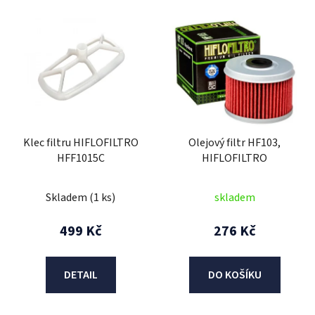
V
ý
p
i
s
p
r
Klec filtru HIFLOFILTRO
Olejový filtr HF103,
o
HFF1015C
HIFLOFILTRO
d
u
Skladem
(1 ks)
skladem
k
t
499 Kč
276 Kč
ů
DETAIL
DO KOŠÍKU