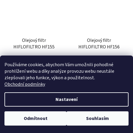
Olejový filtr
Olejový filtr
HIFLOFILTRO HF155
HIFLOFILTRO HF156
Skladem
(75 ks)
Skladem
(18 ks)
Používáme cookies, abychom Vám umožnili pohodlné
prohlížení webu a díky analýze provozu webu neustále
309 Kč
439 Kč
zlepšovali jeho funkce, výkon a použitelnost.
Obchodní podmínky
DETAIL
DETAIL
Nastavení
Odmítnout
Souhlasím