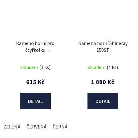
Rameno horní pro
Rameno horní Shineray
čtyřkolku
150ST
Hummer/Warrior 125cc
skladem
(1 ks)
skladem
(4 ks)
615 Kč
1 080 Kč
DETAIL
DETAIL
ZELENÁ
ČERVENÁ
ČERNÁ
ORANŽOVÁ