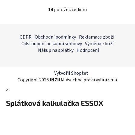
14
položek celkem
O
v
l
Z
á
á
GDPR
Obchodní podmínky
Reklamace zboží
d
p
Odstoupení od kupní smlouvy
Výměna zboží
a
a
Nákup na splátky
Hodnocení
c
t
í
í
p
r
Vytvořil Shoptet
v
Copyright 2026
INZUN
. Všechna práva vyhrazena.
k
×
y
v
Splátková kalkulačka ESSOX
ý
p
i
s
u