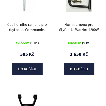
i
s
p
r
Čep horního ramene pro
Horní rameno pro
o
čtyřkolku Commander
čtyřkolku Warrior 1200W
d
125cc
u
skladem
(9 ks)
skladem
(9 ks)
k
t
585 Kč
1 650 Kč
ů
DO KOŠÍKU
DO KOŠÍKU