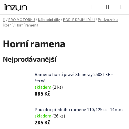
Přejít
Hledat
NÁKUPN
na
KOŠÍK
obsah
Domů
/
PRO MOTORKU
/
Náhradní díly
/
PODLE DRUHU DÍLU
/
Podvozek a
řízení
/
Horní ramena
Horní ramena
Nejprodávanější
Rameno horní pravé Shineray 250STXE -
černé
skladem
(2 ks)
885 Kč
Pouzdro předního ramene 110/125cc - 14mm
skladem
(26 ks)
285 Kč