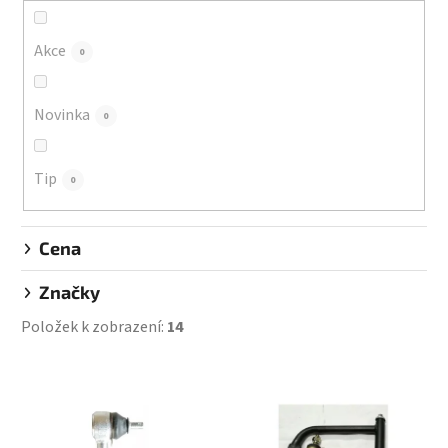
o
d
Akce
0
u
k
Novinka
0
t
ů
Tip
0
Cena
Značky
Položek k zobrazení:
14
V
ý
p