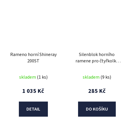
Rameno horní Shineray
Silenblok horního
200ST
ramene pro čtyřkolky
Avenger/Commander
125cc
skladem
(1 ks)
skladem
(9 ks)
1 035 Kč
285 Kč
DETAIL
DO KOŠÍKU