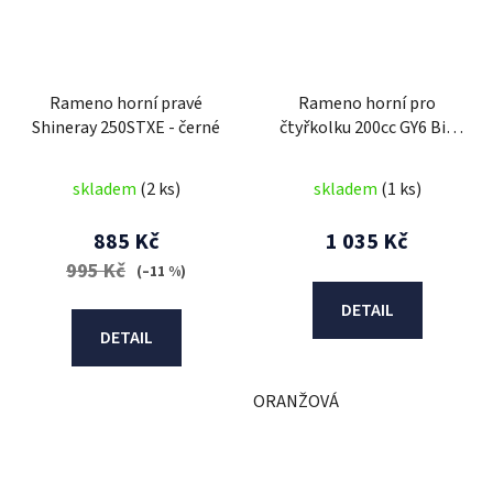
Rameno horní pravé
Rameno horní pro
Shineray 250STXE - černé
čtyřkolku 200cc GY6 Big
Hummer
skladem
(2 ks)
skladem
(1 ks)
885 Kč
1 035 Kč
995 Kč
(–11 %)
DETAIL
DETAIL
ORANŽOVÁ