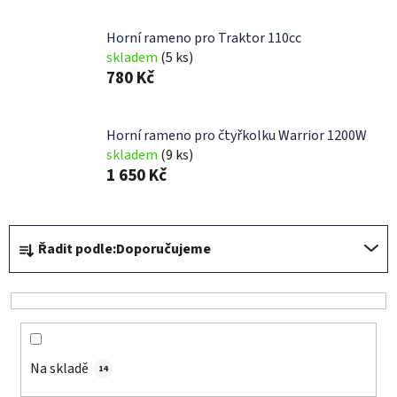
Horní rameno pro Traktor 110cc
skladem
(5 ks)
780 Kč
Horní rameno pro čtyřkolku Warrior 1200W
skladem
(9 ks)
1 650 Kč
Ř
Řadit podle:
Doporučujeme
a
z
e
n
í
Na skladě
p
14
r