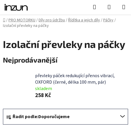
Přejít
Hledat
NÁKUPN
na
KOŠÍK
obsah
Domů
/
PRO MOTORKU
/
Díly pro údržbu
/
Řídítka a jejich díly
/
Páčky
/
Izolační převleky na páčky
Izolační převleky na páčky
Nejprodávanější
převleky páček redukující přenos vibrací,
OXFORD (černé, délka 100 mm, pár)
skladem
258 Kč
Ř
Řadit podle:
Doporučujeme
a
z