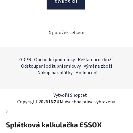
DO KOŠÍKU
1
položek celkem
O
v
l
Z
á
á
GDPR
Obchodní podmínky
Reklamace zboží
d
p
Odstoupení od kupní smlouvy
Výměna zboží
a
a
Nákup na splátky
Hodnocení
c
t
í
í
p
r
Vytvořil Shoptet
v
Copyright 2026
INZUN
. Všechna práva vyhrazena.
k
×
y
v
Splátková kalkulačka ESSOX
ý