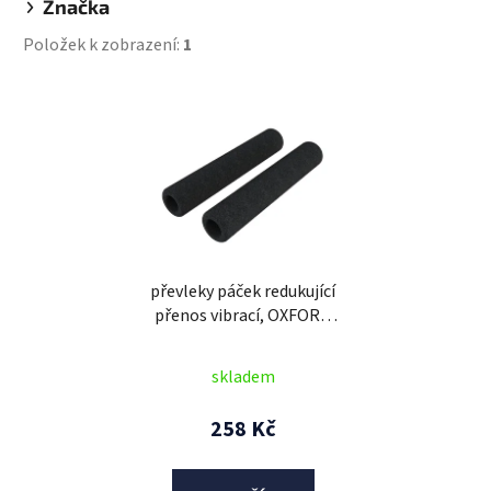
Značka
Položek k zobrazení:
1
V
ý
p
i
s
p
r
převleky páček redukující
o
přenos vibrací, OXFORD
d
(černé, délka 100 mm,
u
pár)
skladem
k
t
258 Kč
ů