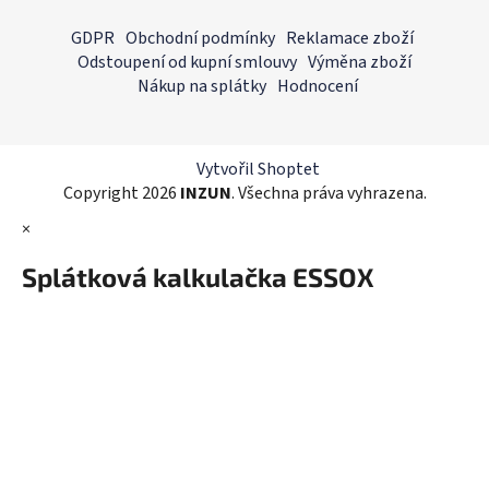
Z
á
á
GDPR
Obchodní podmínky
Reklamace zboží
d
p
Odstoupení od kupní smlouvy
Výměna zboží
a
a
Nákup na splátky
Hodnocení
c
t
í
í
p
r
Vytvořil Shoptet
v
Copyright 2026
INZUN
. Všechna práva vyhrazena.
k
×
y
v
Splátková kalkulačka ESSOX
ý
p
i
s
u