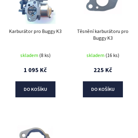
i
s
p
r
Karburátor pro Buggy K3
Těsnění karburátoru pro
o
Buggy K3
d
u
skladem
(8 ks)
skladem
(16 ks)
k
t
1 095 Kč
225 Kč
ů
DO KOŠÍKU
DO KOŠÍKU