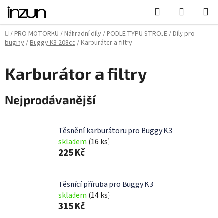
Přejít
Hledat
NÁKUPN
na
KOŠÍK
obsah
Domů
/
PRO MOTORKU
/
Náhradní díly
/
PODLE TYPU STROJE
/
Díly pro
buginy
/
Buggy K3 208cc
/
Karburátor a filtry
Karburátor a filtry
Nejprodávanější
Těsnění karburátoru pro Buggy K3
skladem
(16 ks)
225 Kč
Těsnící příruba pro Buggy K3
skladem
(14 ks)
315 Kč