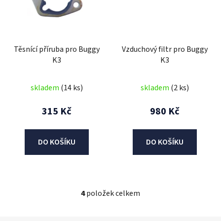
Těsnící příruba pro Buggy
Vzduchový filtr pro Buggy
K3
K3
skladem
(14 ks)
skladem
(2 ks)
315 Kč
980 Kč
DO KOŠÍKU
DO KOŠÍKU
4
položek celkem
O
v
l