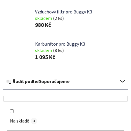
Vzduchový filtr pro Buggy K3
skladem
(2 ks)
980 Kč
Karburátor pro Buggy K3
skladem
(8 ks)
1 095 Kč
Ř
Řadit podle:
Doporučujeme
a
z
e
n
í
Na skladě
p
4
r