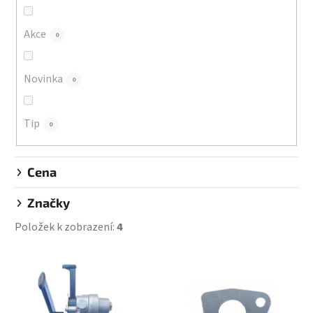
o
d
Akce
0
u
k
Novinka
0
t
ů
Tip
0
Cena
Značky
Položek k zobrazení:
4
V
ý
p