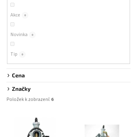
o
d
Akce
0
u
k
Novinka
0
t
ů
Tip
0
Cena
Značky
Položek k zobrazení:
6
V
ý
p