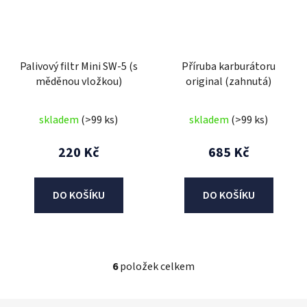
Palivový filtr Mini SW-5 (s
Příruba karburátoru
měděnou vložkou)
original (zahnutá)
skladem
(>99 ks)
skladem
(>99 ks)
220 Kč
685 Kč
DO KOŠÍKU
DO KOŠÍKU
6
položek celkem
O
v
l
Z