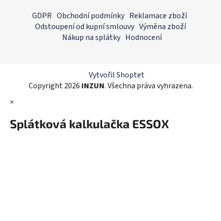
á
á
GDPR
Obchodní podmínky
Reklamace zboží
d
p
Odstoupení od kupní smlouvy
Výměna zboží
a
a
Nákup na splátky
Hodnocení
c
t
í
í
p
r
Vytvořil Shoptet
v
Copyright 2026
INZUN
. Všechna práva vyhrazena.
k
×
y
v
Splátková kalkulačka ESSOX
ý
p
i
s
u