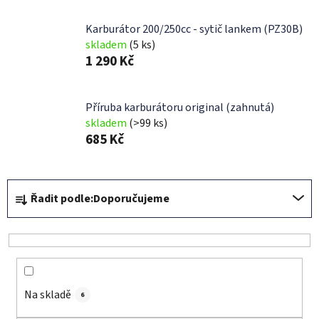
Karburátor 200/250cc - sytič lankem (PZ30B)
skladem
(5 ks)
1 290 Kč
Příruba karburátoru original (zahnutá)
skladem
(>99 ks)
685 Kč
Ř
Řadit podle:
Doporučujeme
a
z
e
n
í
Na skladě
p
6
r