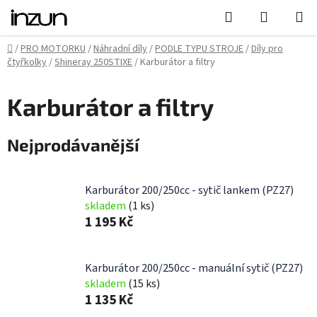
Přejít
Hledat
NÁKUPN
na
KOŠÍK
obsah
Domů
/
PRO MOTORKU
/
Náhradní díly
/
PODLE TYPU STROJE
/
Díly pro
čtyřkolky
/
Shineray 250STIXE
/
Karburátor a filtry
Karburátor a filtry
Nejprodávanější
Karburátor 200/250cc - sytič lankem (PZ27)
skladem
(1 ks)
1 195 Kč
Karburátor 200/250cc - manuální sytič (PZ27)
skladem
(15 ks)
1 135 Kč