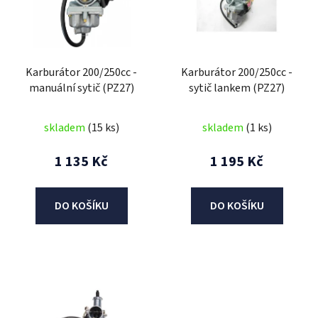
i
s
p
r
Karburátor 200/250cc -
Karburátor 200/250cc -
o
manuální sytič (PZ27)
sytič lankem (PZ27)
d
u
skladem
(15 ks)
skladem
(1 ks)
k
t
1 135 Kč
1 195 Kč
ů
DO KOŠÍKU
DO KOŠÍKU