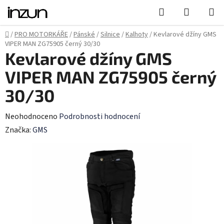
Přejít
Hledat
NÁKUPN
na
KOŠÍK
obsah
Domů
/
PRO MOTORKÁŘE
/
Pánské
/
Silnice
/
Kalhoty
/
Kevlarové džíny GMS
VIPER MAN ZG75905 černý 30/30
Kevlarové džíny GMS
VIPER MAN ZG75905 černý
30/30
Průměrné
Neohodnoceno
Podrobnosti hodnocení
hodnocení
Značka:
GMS
produktu
je
0,0
z
5
hvězdiček.