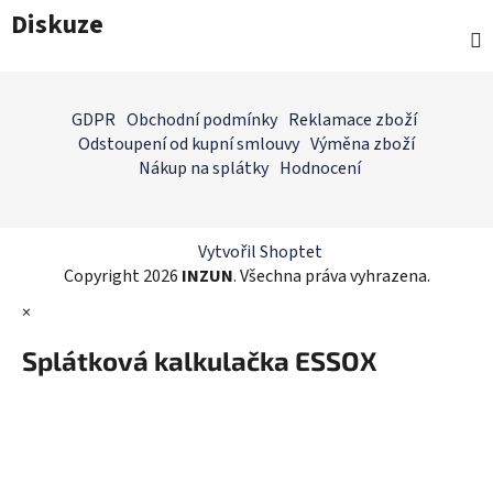
Diskuze
Z
á
GDPR
Obchodní podmínky
Reklamace zboží
p
Odstoupení od kupní smlouvy
Výměna zboží
a
Nákup na splátky
Hodnocení
t
í
Vytvořil Shoptet
Copyright 2026
INZUN
. Všechna práva vyhrazena.
×
Splátková kalkulačka ESSOX