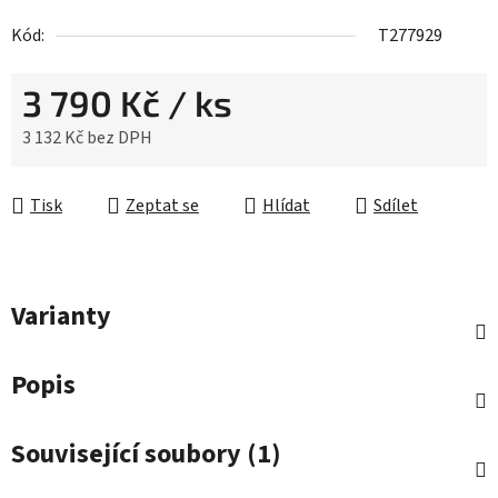
Kód:
T277929
3 790 Kč
/ ks
3 132 Kč bez DPH
Měrná cena:
Tisk
Zeptat se
Hlídat
Sdílet
Varianty
Popis
Související soubory (1)