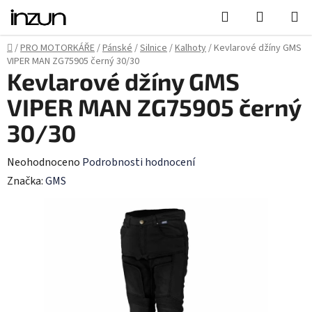
Přejít
Hledat
NÁKUPN
na
KOŠÍK
obsah
Domů
/
PRO MOTORKÁŘE
/
Pánské
/
Silnice
/
Kalhoty
/
Kevlarové džíny GMS
VIPER MAN ZG75905 černý 30/30
Kevlarové džíny GMS
VIPER MAN ZG75905 černý
30/30
Průměrné
Neohodnoceno
Podrobnosti hodnocení
hodnocení
Značka:
GMS
produktu
je
0,0
z
5
hvězdiček.