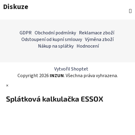
Diskuze
Z
á
GDPR
Obchodní podmínky
Reklamace zboží
p
Odstoupení od kupní smlouvy
Výměna zboží
a
Nákup na splátky
Hodnocení
t
í
Vytvořil Shoptet
Copyright 2026
INZUN
. Všechna práva vyhrazena.
×
Splátková kalkulačka ESSOX