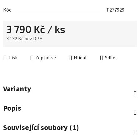
Kód:
T277929
3 790 Kč
/ ks
3 132 Kč bez DPH
Měrná cena:
Tisk
Zeptat se
Hlídat
Sdílet
Varianty
Popis
Související soubory (1)