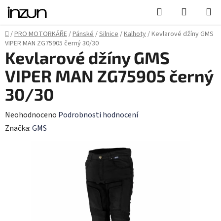
Přejít
Hledat
NÁKUPN
na
KOŠÍK
obsah
Domů
/
PRO MOTORKÁŘE
/
Pánské
/
Silnice
/
Kalhoty
/
Kevlarové džíny GMS
VIPER MAN ZG75905 černý 30/30
Kevlarové džíny GMS
VIPER MAN ZG75905 černý
30/30
Průměrné
Neohodnoceno
Podrobnosti hodnocení
hodnocení
Značka:
GMS
produktu
je
0,0
z
5
hvězdiček.