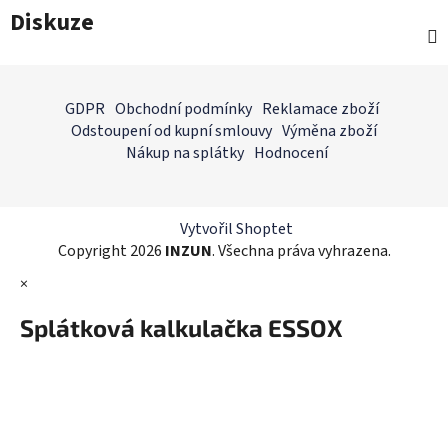
Diskuze
Z
á
GDPR
Obchodní podmínky
Reklamace zboží
p
Odstoupení od kupní smlouvy
Výměna zboží
a
Nákup na splátky
Hodnocení
t
í
Vytvořil Shoptet
Copyright 2026
INZUN
. Všechna práva vyhrazena.
×
Splátková kalkulačka ESSOX