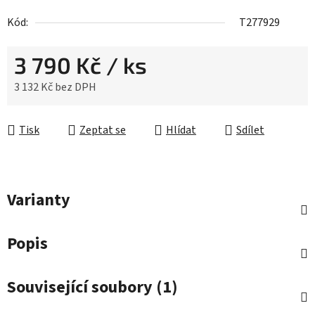
Kód:
T277929
3 790 Kč
/ ks
3 132 Kč bez DPH
Měrná cena:
Tisk
Zeptat se
Hlídat
Sdílet
Varianty
Popis
Související soubory (1)