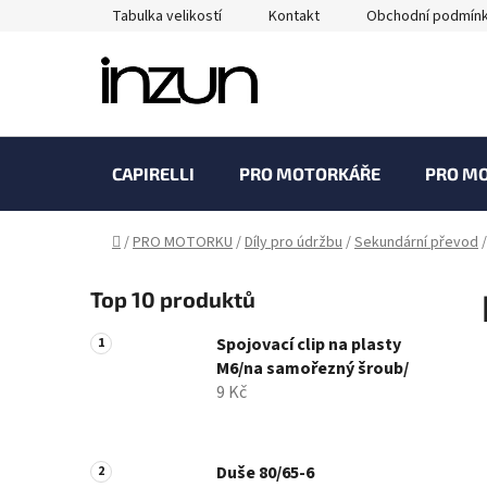
Přejít
Tabulka velikostí
Kontakt
Obchodní podmín
na
obsah
CAPIRELLI
PRO MOTORKÁŘE
PRO M
Domů
/
PRO MOTORKU
/
Díly pro údržbu
/
Sekundární převod
/
P
Top 10 produktů
o
s
Spojovací clip na plasty
t
M6/na samořezný šroub/
r
9 Kč
a
n
n
Duše 80/65-6