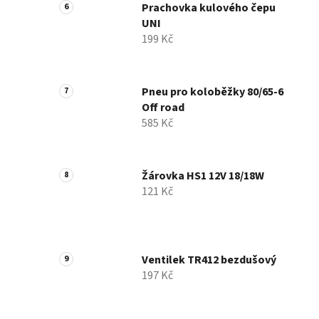
Prachovka kulového čepu
UNI
199 Kč
Pneu pro koloběžky 80/65-6
Off road
585 Kč
Žárovka HS1 12V 18/18W
121 Kč
Ventilek TR412 bezdušový
197 Kč