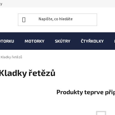
ky
OTORKU
MOTORKY
SKÚTRY
ČTYŘKOLKY
Kladky řetězů
Kladky řetězů
Produkty teprve při