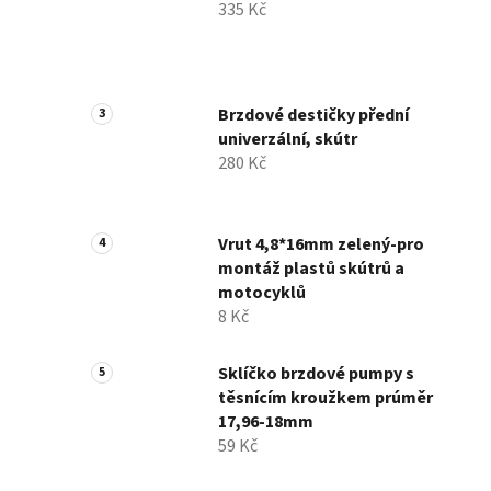
335 Kč
í
p
a
n
Brzdové destičky přední
e
univerzální, skútr
l
280 Kč
Vrut 4,8*16mm zelený-pro
montáž plastů skútrů a
motocyklů
8 Kč
Sklíčko brzdové pumpy s
těsnícím kroužkem prúměr
17,96-18mm
59 Kč