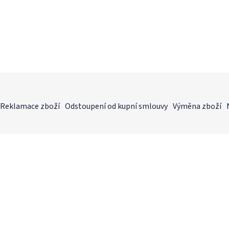
Reklamace zboží
Odstoupení od kupní smlouvy
Výměna zboží