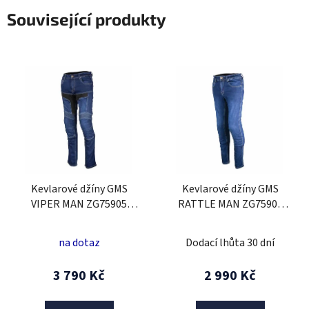
Související produkty
Kevlarové džíny GMS
Kevlarové džíny GMS
VIPER MAN ZG75905
RATTLE MAN ZG75907
tmavě modrá 30/30
tmavě modrá 30/30
na dotaz
Dodací lhůta 30 dní
3 790 Kč
2 990 Kč