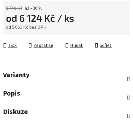
8 749 Kč
až –30 %
od
6 124 Kč
/ ks
od
5 061 Kč
bez DPH
Měrná cena:
Tisk
Zeptat se
Hlídat
Sdílet
Varianty
Popis
Diskuze