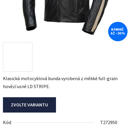
8 749 KČ
AŽ –30 %
Klasická motocyklová bunda vyrobená z měkké full-grain
hovězí usně LD STRIPE.
ZVOLTE VARIANTU
Kód:
T272950