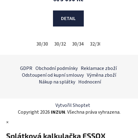
DETAIL
30/30
30/32
30/34
32/30
32/32
32/34
Z
á
GDPR
Obchodní podmínky
Reklamace zboží
p
Odstoupení od kupní smlouvy
Výměna zboží
a
Nákup na splátky
Hodnocení
t
í
Vytvořil Shoptet
Copyright 2026
INZUN
. Všechna práva vyhrazena.
×
Splátková kalkulačka ESSOX