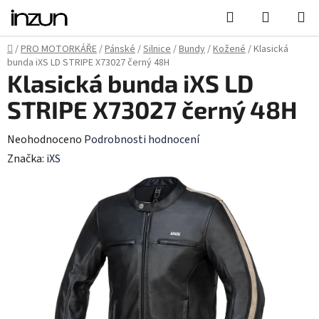
Přejít
Hledat
NÁKUPN
na
KOŠÍK
obsah
Domů
/
PRO MOTORKÁŘE
/
Pánské
/
Silnice
/
Bundy
/
Kožené
/
Klasická
bunda iXS LD STRIPE X73027 černý 48H
Klasická bunda iXS LD
STRIPE X73027 černý 48H
Průměrné
Neohodnoceno
Podrobnosti hodnocení
hodnocení
Značka:
iXS
produktu
je
0,0
z
5
hvězdiček.