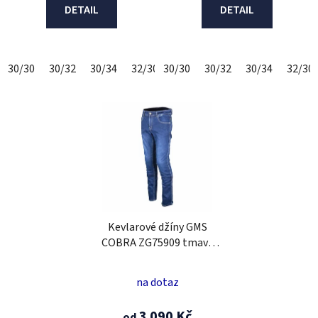
DETAIL
DETAIL
30/30
30/32
30/34
32/30
30/30
32/32
30/32
32/34
30/34
34/30
32/30
34/3
Kevlarové džíny GMS
COBRA ZG75909 tmavě
modrá 30/30
na dotaz
3 090 Kč
od