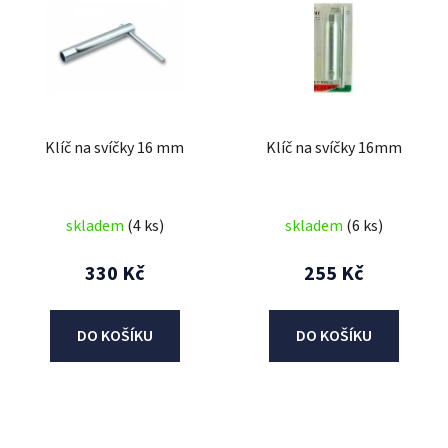
p
i
s
p
r
Klíč na svíčky 16 mm
Klíč na svíčky 16mm
o
d
u
skladem
(4 ks)
skladem
(6 ks)
k
t
330 Kč
255 Kč
ů
DO KOŠÍKU
DO KOŠÍKU