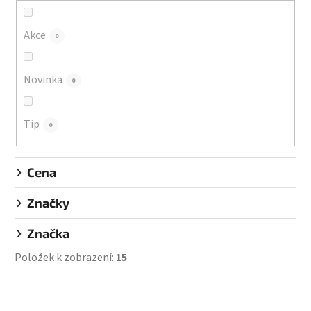
o
d
Akce
0
u
k
Novinka
0
t
ů
Tip
0
Cena
Značky
Značka
Položek k zobrazení:
15
V
ý