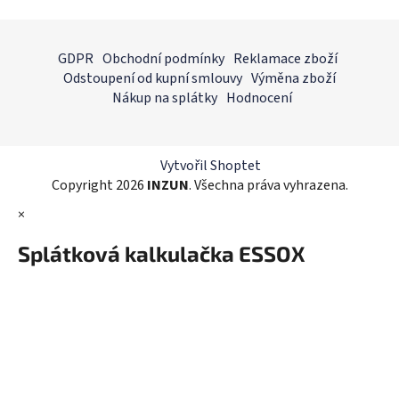
v
l
Z
á
á
GDPR
Obchodní podmínky
Reklamace zboží
d
p
Odstoupení od kupní smlouvy
Výměna zboží
a
a
Nákup na splátky
Hodnocení
c
t
í
í
p
r
Vytvořil Shoptet
v
Copyright 2026
INZUN
. Všechna práva vyhrazena.
k
×
y
v
Splátková kalkulačka ESSOX
ý
p
i
s
u