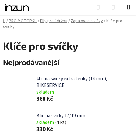
Přejít
Hledat
NÁKUPN
na
KOŠÍK
obsah
Domů
/
PRO MOTORKU
/
Díly pro údržbu
/
Zapalovací svíčky
/
Klíče pro
svíčky
Klíče pro svíčky
Nejprodávanější
klíč na svíčky extra tenký (14 mm),
BIKESERVICE
skladem
368 Kč
Klíč na svíčky 17/19 mm
skladem
(4 ks)
330 Kč