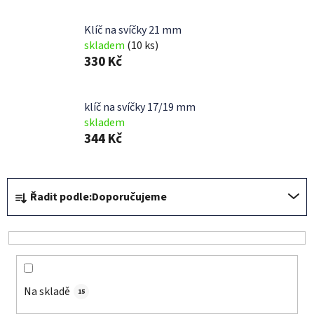
Klíč na svíčky 21 mm
skladem
(10 ks)
330 Kč
klíč na svíčky 17/19 mm
skladem
344 Kč
Ř
Řadit podle:
Doporučujeme
a
z
e
n
í
Na skladě
p
15
r