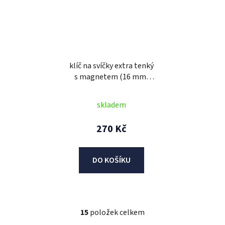
klíč na svíčky extra tenký
s magnetem (16 mm)
3/8"
skladem
270 Kč
DO KOŠÍKU
15
položek celkem
O