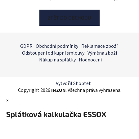
ZPĚT DO OBCHODU
Z
á
GDPR
Obchodní podmínky
Reklamace zboží
p
Odstoupení od kupní smlouvy
Výměna zboží
a
Nákup na splátky
Hodnocení
t
í
Vytvořil Shoptet
Copyright 2026
INZUN
. Všechna práva vyhrazena.
×
Splátková kalkulačka ESSOX