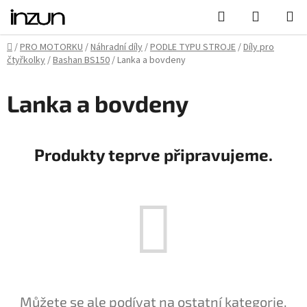
Přejít
Hledat
NÁKUPN
na
KOŠÍK
obsah
Domů
/
PRO MOTORKU
/
Náhradní díly
/
PODLE TYPU STROJE
/
Díly pro
čtyřkolky
/
Bashan BS150
/
Lanka a bovdeny
Lanka a bovdeny
Produkty teprve připravujeme.
Můžete se ale podívat na ostatní kategorie.