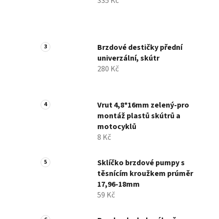
335 Kč
Brzdové destičky přední
univerzální, skútr
280 Kč
Vrut 4,8*16mm zelený-pro
montáž plastů skútrů a
motocyklů
8 Kč
Sklíčko brzdové pumpy s
těsnícím kroužkem prúměr
17,96-18mm
59 Kč