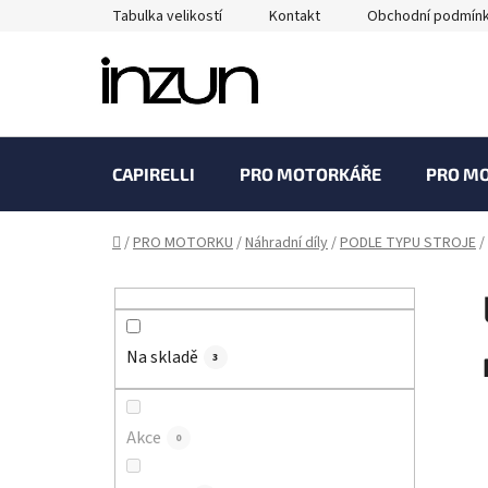
Přejít
Tabulka velikostí
Kontakt
Obchodní podmín
na
obsah
CAPIRELLI
PRO MOTORKÁŘE
PRO M
Domů
/
PRO MOTORKU
/
Náhradní díly
/
PODLE TYPU STROJE
/
P
o
s
Na skladě
t
3
r
a
Akce
0
n
n