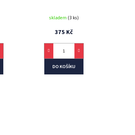
ů
skladem
(3 ks)
375 Kč
DO KOŠÍKU