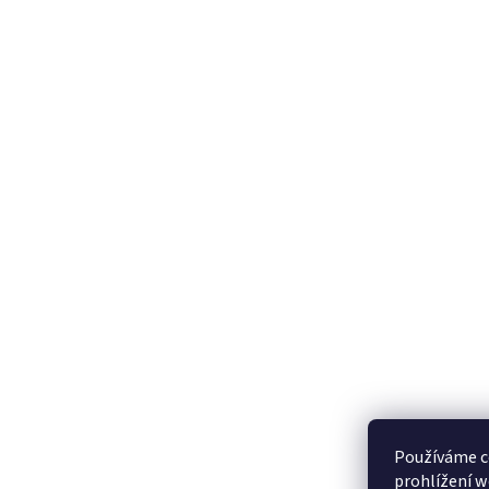
Používáme c
prohlížení w