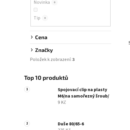
Novinka
0
í
p
Tip
a
0
n
e
Cena
l
Značky
Položek k zobrazení:
3
Top 10 produktů
Spojovací clip na plasty
M6/na samořezný šroub/
9 Kč
Duše 80/65-6