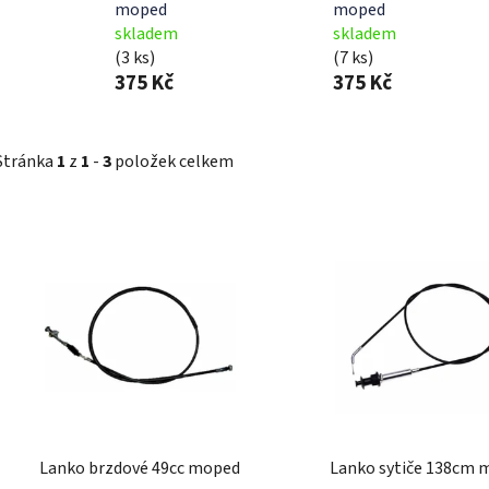
moped
moped
skladem
skladem
(3 ks)
(7 ks)
375 Kč
375 Kč
Stránka
1
z
1
-
3
položek celkem
V
ý
p
i
s
p
r
o
d
Lanko brzdové 49cc moped
Lanko sytiče 138cm 
u