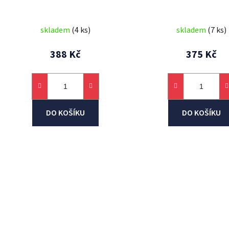
k
t
skladem
(4 ks)
skladem
(7 ks)
ů
388 Kč
375 Kč
DO KOŠÍKU
DO KOŠÍKU
O
v
l
á
d
a
c