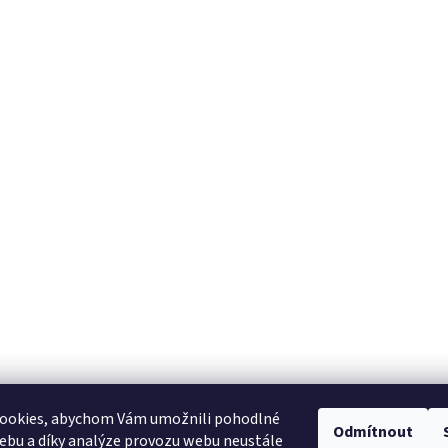
ookies, abychom Vám umožnili pohodlné
Odmítnout
ebu a díky analýze provozu webu neustále