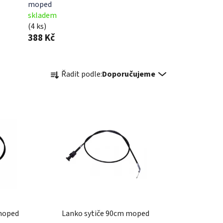
moped
skladem
(4 ks)
388 Kč
Ř
Řadit podle:
Doporučujeme
a
z
e
n
í
p
r
o
d
u
k
moped
Lanko sytiče 90cm moped
t