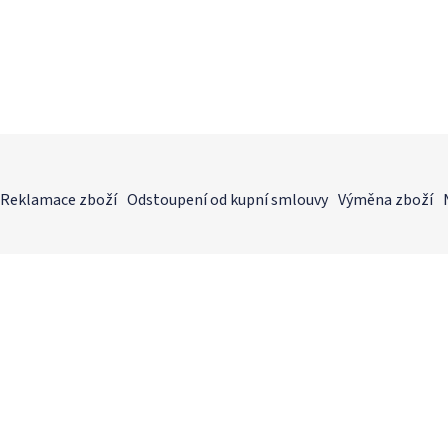
Reklamace zboží
Odstoupení od kupní smlouvy
Výměna zboží