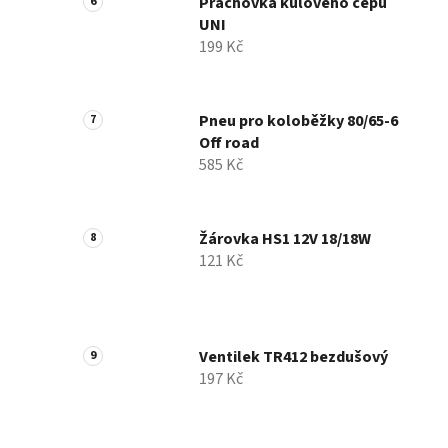
Prachovka kulového čepu
UNI
199 Kč
Pneu pro koloběžky 80/65-6
Off road
585 Kč
Žárovka HS1 12V 18/18W
121 Kč
Ventilek TR412 bezdušový
197 Kč