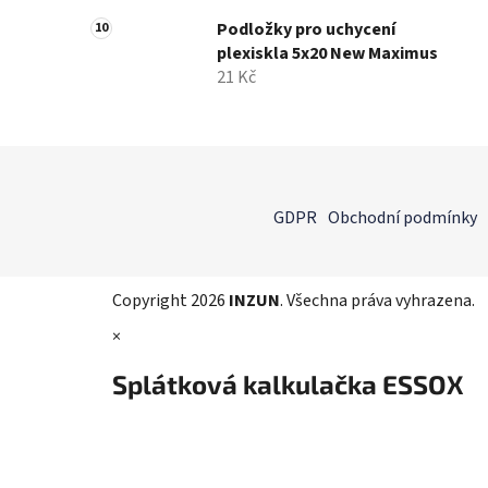
Podložky pro uchycení
plexiskla 5x20 New Maximus
21 Kč
Z
á
GDPR
Obchodní podmínky
p
a
t
Copyright 2026
INZUN
. Všechna práva vyhrazena.
í
×
Splátková kalkulačka ESSOX