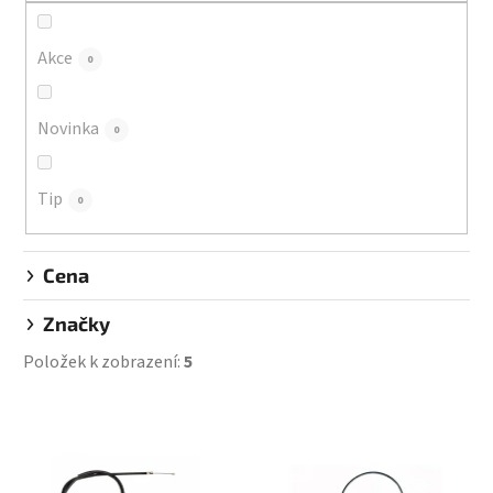
r
o
d
Akce
0
u
k
Novinka
0
t
ů
Tip
0
Cena
Značky
Položek k zobrazení:
5
V
ý
p