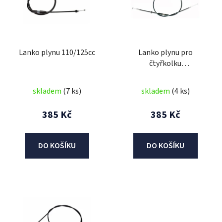
i
s
p
r
Lanko plynu 110/125cc
Lanko plynu pro
o
čtyřkolku
d
Avenger/Commander
u
125cc
skladem
(7 ks)
skladem
(4 ks)
k
t
385 Kč
385 Kč
ů
DO KOŠÍKU
DO KOŠÍKU