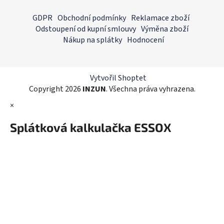
Z
á
á
GDPR
Obchodní podmínky
Reklamace zboží
d
p
Odstoupení od kupní smlouvy
Výměna zboží
a
a
Nákup na splátky
Hodnocení
c
t
í
í
p
r
Vytvořil Shoptet
v
Copyright 2026
INZUN
. Všechna práva vyhrazena.
k
×
y
v
Splátková kalkulačka ESSOX
ý
p
i
s
u