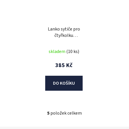
Lanko sytiče pro
čtyřkolku
Avenger/Commander
125cc
skladem
(10 ks)
385 Kč
DO KOŠÍKU
5
položek celkem
O
v
l