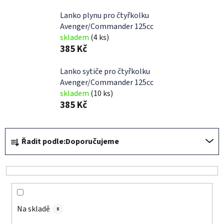
Lanko plynu pro čtyřkolku
Avenger/Commander 125cc
skladem
(4 ks)
385 Kč
Lanko sytiče pro čtyřkolku
Avenger/Commander 125cc
skladem
(10 ks)
385 Kč
Ř
Řadit podle:
Doporučujeme
a
z
e
n
í
Na skladě
p
5