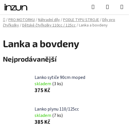
Přejít
Hledat
NÁKUPN
na
KOŠÍK
obsah
Domů
/
PRO MOTORKU
/
Náhradní díly
/
PODLE TYPU STROJE
/
Díly pro
čtyřkolky
/
Dětské čtyřkolky 110cc / 125cc
/
Lanka a bovdeny
Lanka a bovdeny
Nejprodávanější
Lanko sytiče 90cm moped
skladem
(3 ks)
375 Kč
Lanko plynu 110/125cc
skladem
(7 ks)
385 Kč