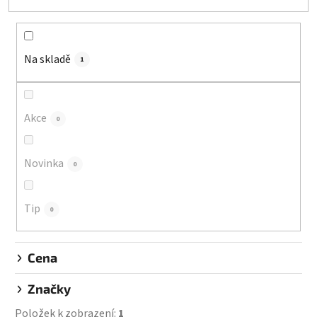
e
n
í
Na skladě
p
1
r
o
d
Akce
0
u
k
Novinka
0
t
ů
Tip
0
Cena
Značky
Položek k zobrazení:
1