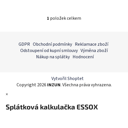
1
položek celkem
O
v
l
Z
á
á
GDPR
Obchodní podmínky
Reklamace zboží
d
p
Odstoupení od kupní smlouvy
Výměna zboží
a
a
Nákup na splátky
Hodnocení
c
t
í
í
p
r
Vytvořil Shoptet
v
Copyright 2026
INZUN
. Všechna práva vyhrazena.
k
×
y
v
Splátková kalkulačka ESSOX
ý
p
i