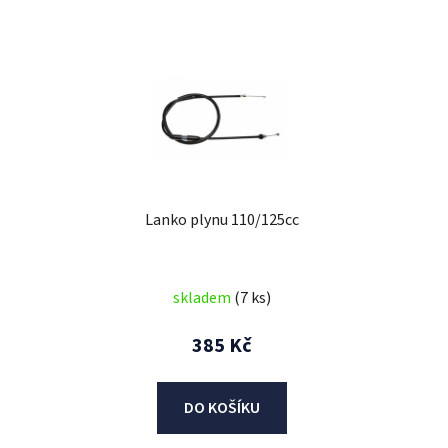
V
ý
p
i
s
p
r
Lanko plynu 110/125cc
o
d
u
skladem
(7 ks)
k
t
385 Kč
ů
DO KOŠÍKU