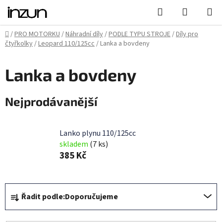
Přejít
Hledat
NÁKUPN
na
KOŠÍK
obsah
Domů
/
PRO MOTORKU
/
Náhradní díly
/
PODLE TYPU STROJE
/
Díly pro
čtyřkolky
/
Leopard 110/125cc
/
Lanka a bovdeny
Lanka a bovdeny
Nejprodávanější
Lanko plynu 110/125cc
skladem
(7 ks)
385 Kč
Ř
Řadit podle:
Doporučujeme
a
z