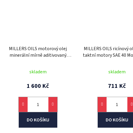
MILLERS OILS motorový olej
MILLERS OILS ricínový ol
minerální mírně aditivovaný
taktní motory SAE 40 M
Classic Pistoneeze 40 5l
CB 40 1l
skladem
skladem
1 600 Kč
711 Kč
DO KOŠÍKU
DO KOŠÍKU