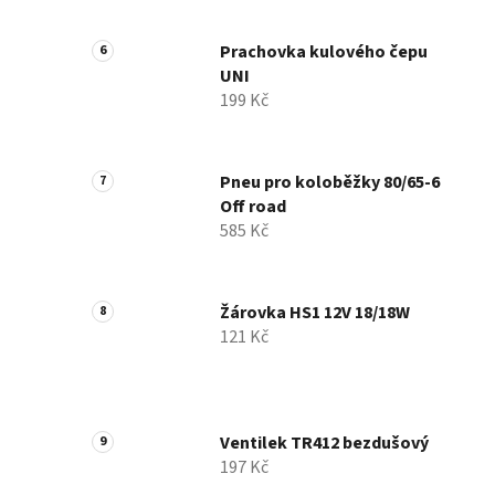
Prachovka kulového čepu
UNI
199 Kč
Pneu pro koloběžky 80/65-6
Off road
585 Kč
Žárovka HS1 12V 18/18W
121 Kč
Ventilek TR412 bezdušový
197 Kč