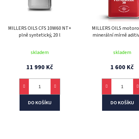
p
r
o
d
MILLERS OILS CFS 10W60 NT+
MILLERS OILS motorov
u
plně syntetický, 20 l
minerální mírně aditi
k
Classic Pistoneeze 
t
skladem
skladem
ů
11 990 Kč
1 600 Kč
DO KOŠÍKU
DO KOŠÍKU