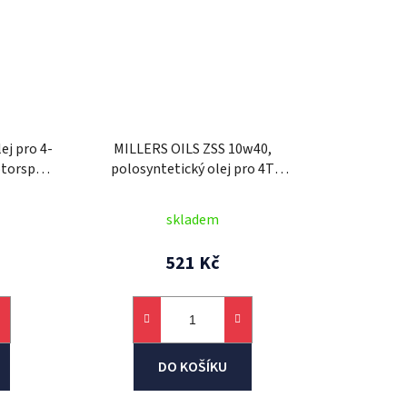
ej pro 4-
MILLERS OILS ZSS 10w40,
otorsport
polosyntetický olej pro 4T
motory, vhodný pro aplikace s
mokrou spojkou 1 l
skladem
521 Kč
DO KOŠÍKU