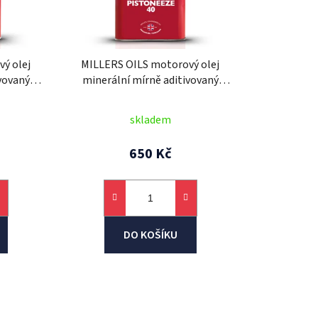
o
d
u
k
ý olej
MILLERS OILS motorový olej
t
vovaný
minerální mírně aditivovaný
ů
30 5l
Classic Pistoneeze 40 1l
skladem
650 Kč
DO KOŠÍKU