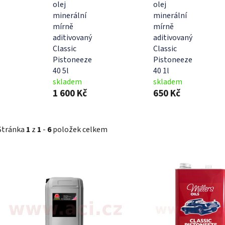
olej
olej
minerální
minerální
mírně
mírně
aditivovaný
aditivovaný
Classic
Classic
Pistoneeze
Pistoneeze
40 5l
40 1l
skladem
skladem
1 600 Kč
650 Kč
Stránka
1
z
1
-
6
položek celkem
V
ý
p
i
s