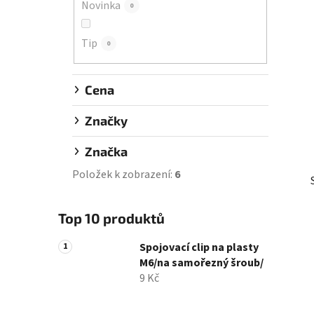
Novinka
0
í
p
Tip
a
0
n
e
Cena
l
Značky
Značka
Položek k zobrazení:
6
Top 10 produktů
Spojovací clip na plasty
M6/na samořezný šroub/
9 Kč