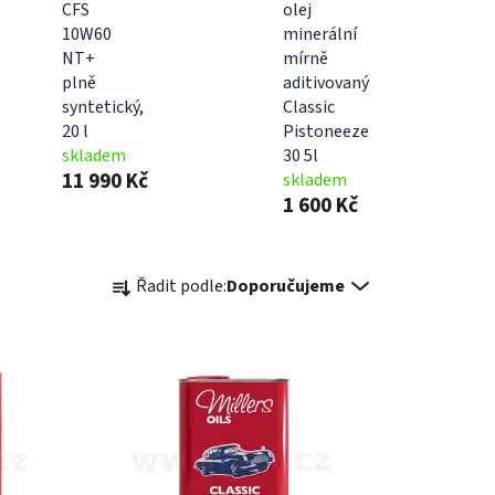
CFS
olej
10W60
minerální
NT+
mírně
plně
aditivovaný
syntetický,
Classic
20 l
Pistoneeze
skladem
30 5l
11 990 Kč
skladem
1 600 Kč
Ř
Řadit podle:
Doporučujeme
a
z
e
n
í
p
r