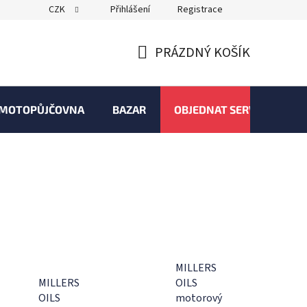
CZK
Přihlášení
Registrace
PRÁZDNÝ KOŠÍK
NÁKUPNÍ
KOŠÍK
MOTOPŮJČOVNA
BAZAR
OBJEDNAT SERVIS
MILLERS
MILLERS
OILS
OILS
motorový