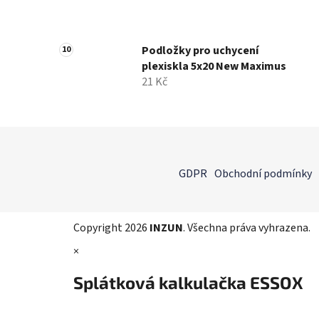
Podložky pro uchycení
plexiskla 5x20 New Maximus
21 Kč
Z
á
GDPR
Obchodní podmínky
p
a
t
Copyright 2026
INZUN
. Všechna práva vyhrazena.
í
×
Splátková kalkulačka ESSOX