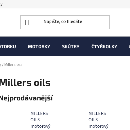
ky
OTORKU
MOTORKY
SKÚTRY
ČTYŘKOLKY
y
/
Millers oils
Millers oils
Nejprodávanější
MILLERS
MILLERS
OILS
OILS
motorový
motorový