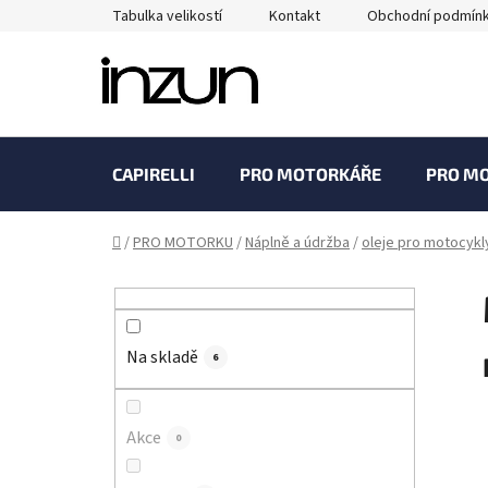
Přejít
Tabulka velikostí
Kontakt
Obchodní podmín
na
obsah
CAPIRELLI
PRO MOTORKÁŘE
PRO M
Domů
/
PRO MOTORKU
/
Náplně a údržba
/
oleje pro motocykl
P
o
s
Na skladě
t
6
r
a
Akce
0
n
n