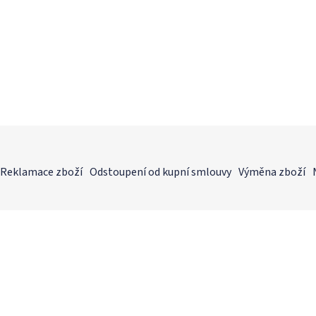
Reklamace zboží
Odstoupení od kupní smlouvy
Výměna zboží