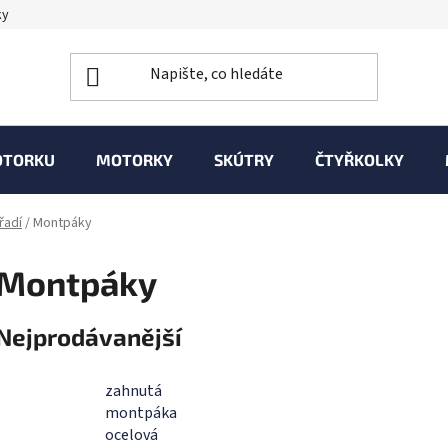
ky
OTORKU
MOTORKY
SKÚTRY
ČTYŘKOLKY
řadí
/
Montpáky
Montpáky
Nejprodávanější
zahnutá
montpáka
ocelová