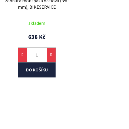
zahnutá montpáka ocelová (350
u
mm), BIKESERVICE
k
t
skladem
ů
638 Kč
DO KOŠÍKU
O
v
l
á
d
a