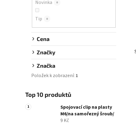
Novinka
0
í
p
Tip
a
0
n
e
Cena
l
Značky
Značka
Položek k zobrazení:
1
Top 10 produktů
Spojovací clip na plasty
M6/na samořezný šroub/
9 Kč