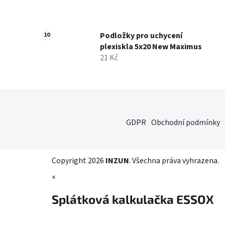
Podložky pro uchycení
plexiskla 5x20 New Maximus
21 Kč
Z
á
GDPR
Obchodní podmínky
p
a
t
Copyright 2026
INZUN
. Všechna práva vyhrazena.
í
×
Splátková kalkulačka ESSOX