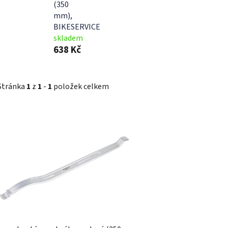
(350
mm),
BIKESERVICE
skladem
638 Kč
Stránka
1
z
1
-
1
položek celkem
V
ý
p
i
s
p
r
o
d