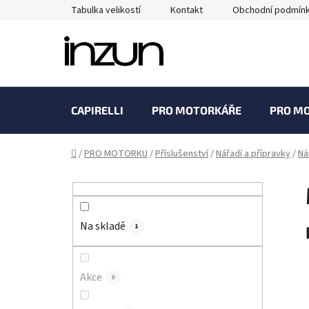
Přejít
Tabulka velikostí
Kontakt
Obchodní podmín
na
obsah
CAPIRELLI
PRO MOTORKÁŘE
PRO M
Domů
/
PRO MOTORKU
/
Příslušenství
/
Nářadí a přípravky
/
Ná
P
o
s
Na skladě
t
1
r
a
Akce
0
n
n