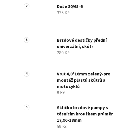
Duše 80/65-6
335 Kč
Brzdové destičky přední
univerzální, skútr
280 Kč
Vrut 4,8*16mm zelený-pro
montáž plastů skútrů a
motocyklů
8 Kč
Sklíčko brzdové pumpy s
těsnícím kroužkem prúměr
17,96-18mm
59 Kč