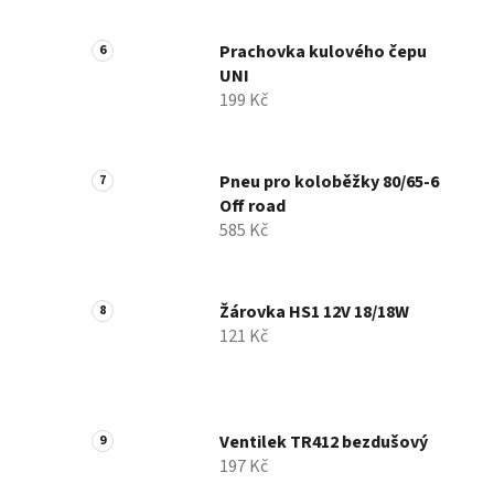
Prachovka kulového čepu
UNI
199 Kč
Pneu pro koloběžky 80/65-6
Off road
585 Kč
Žárovka HS1 12V 18/18W
121 Kč
Ventilek TR412 bezdušový
197 Kč