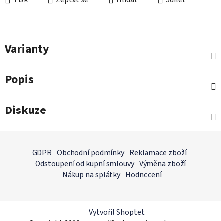
Tisk
Zeptat se
Hlídat
Sdílet
Varianty
Popis
Diskuze
Z
á
GDPR
Obchodní podmínky
Reklamace zboží
p
Odstoupení od kupní smlouvy
Výměna zboží
a
Nákup na splátky
Hodnocení
t
í
Vytvořil Shoptet