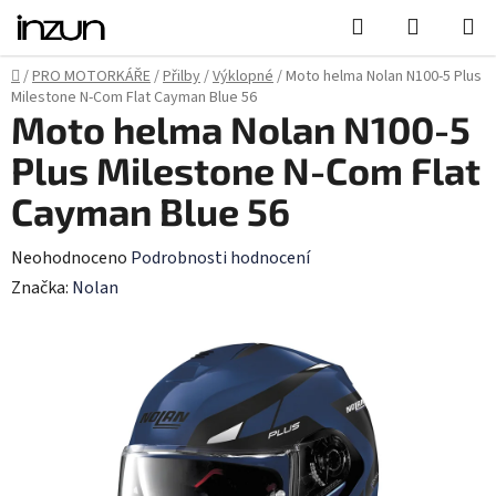
Přejít
Hledat
NÁKUPN
na
KOŠÍK
obsah
Domů
/
PRO MOTORKÁŘE
/
Přilby
/
Výklopné
/
Moto helma Nolan N100-5 Plus
Milestone N-Com Flat Cayman Blue 56
Moto helma Nolan N100-5
Plus Milestone N-Com Flat
Cayman Blue 56
Průměrné
Neohodnoceno
Podrobnosti hodnocení
hodnocení
Značka:
Nolan
produktu
je
0,0
z
5
hvězdiček.