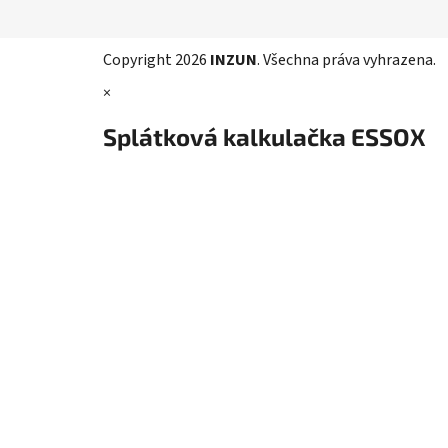
p
a
t
Copyright 2026
INZUN
. Všechna práva vyhrazena.
í
×
Splátková kalkulačka ESSOX