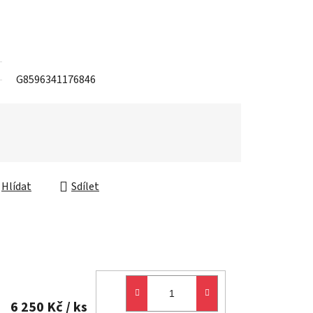
G8596341176846
Hlídat
Sdílet
6 250 Kč
/ ks