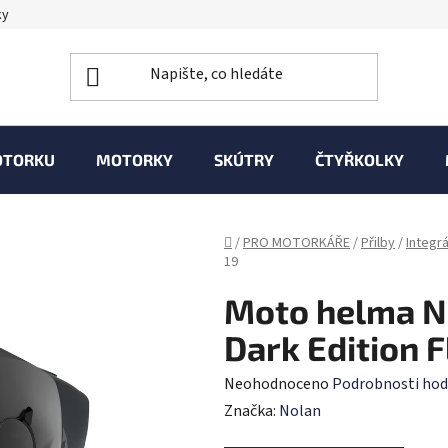
ky
OTORKU
MOTORKY
SKÚTRY
ČTYŘKOLKY
Domů
/
PRO MOTORKÁŘE
/
Přilby
/
Integrá
19
Moto helma N
Dark Edition F
Průměrné
Neohodnoceno
Podrobnosti hod
hodnocení
Značka:
Nolan
produktu