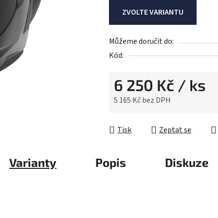
je
ZVOLTE VARIANTU
0,0
z
Můžeme doručit do:
5
Kód:
hvězdiček.
6 250 Kč
/ ks
5 165 Kč bez DPH
Měrná cena:
Tisk
Zeptat se
Varianty
Popis
Diskuze