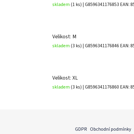
skladem
(1 ks)
| G8596341176853
EAN:
8
Velikost: M
skladem
(3 ks)
| G8596341176846
EAN:
8
Velikost: XL
skladem
(3 ks)
| G8596341176860
EAN:
8
Z
á
GDPR
Obchodní podmínky