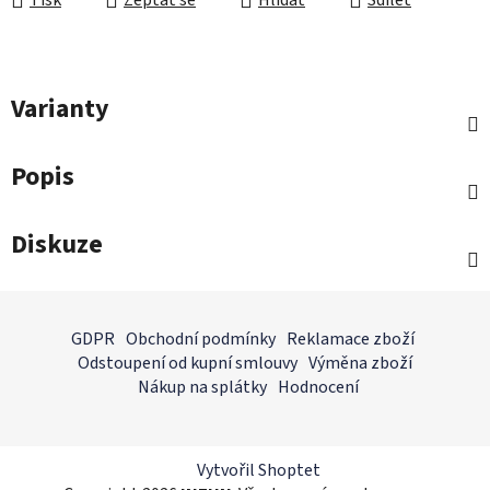
Tisk
Zeptat se
Hlídat
Sdílet
Varianty
Popis
Diskuze
Z
á
GDPR
Obchodní podmínky
Reklamace zboží
p
Odstoupení od kupní smlouvy
Výměna zboží
a
Nákup na splátky
Hodnocení
t
í
Vytvořil Shoptet