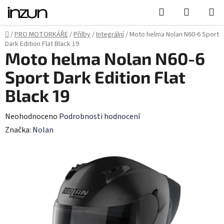
Přejít
Hledat
NÁKUPN
na
KOŠÍK
obsah
Domů
/
PRO MOTORKÁŘE
/
Přilby
/
Integrální
/
Moto helma Nolan N60-6 Sport
Dark Edition Flat Black 19
Moto helma Nolan N60-6
Sport Dark Edition Flat
Black 19
Průměrné
Neohodnoceno
Podrobnosti hodnocení
hodnocení
Značka:
Nolan
produktu
je
0,0
z
5
hvězdiček.