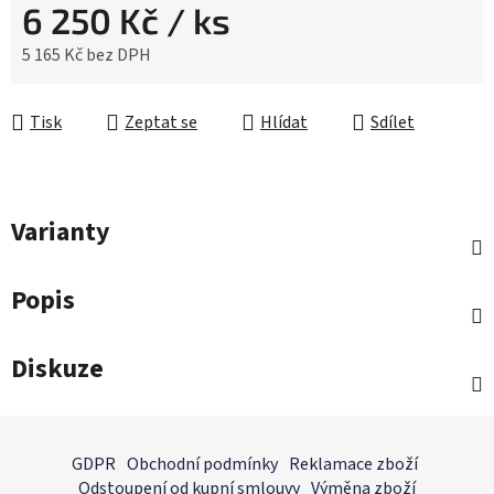
6 250 Kč
/ ks
5 165 Kč bez DPH
Měrná cena:
Tisk
Zeptat se
Hlídat
Sdílet
Varianty
Popis
Diskuze
Z
á
GDPR
Obchodní podmínky
Reklamace zboží
p
Odstoupení od kupní smlouvy
Výměna zboží