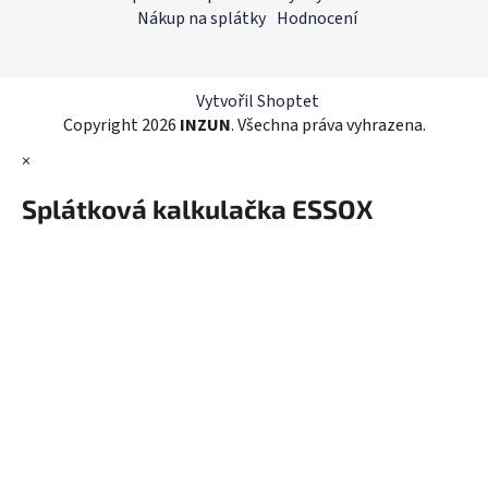
a
Nákup na splátky
Hodnocení
t
í
Vytvořil Shoptet
Copyright 2026
INZUN
. Všechna práva vyhrazena.
×
Splátková kalkulačka ESSOX