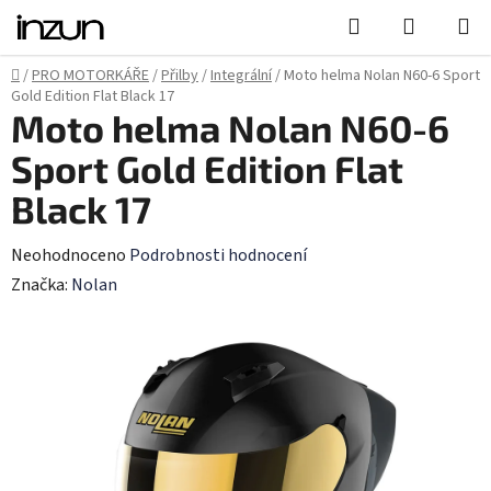
Přejít
Hledat
NÁKUPN
na
KOŠÍK
obsah
Domů
/
PRO MOTORKÁŘE
/
Přilby
/
Integrální
/
Moto helma Nolan N60-6 Sport
Gold Edition Flat Black 17
Moto helma Nolan N60-6
Sport Gold Edition Flat
Black 17
Průměrné
Neohodnoceno
Podrobnosti hodnocení
hodnocení
Značka:
Nolan
produktu
je
0,0
z
5
hvězdiček.