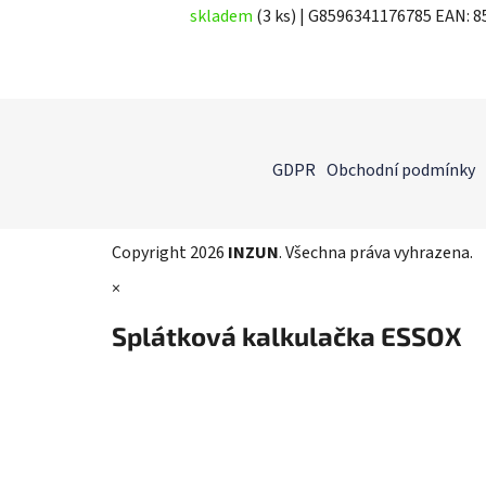
skladem
(3 ks)
| G8596341176785
EAN:
8
Z
á
GDPR
Obchodní podmínky
p
a
t
Copyright 2026
INZUN
. Všechna práva vyhrazena.
í
×
Splátková kalkulačka ESSOX