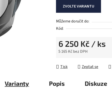
je
ZVOLTE VARIANTU
0,0
z
Můžeme doručit do:
5
Kód:
hvězdiček.
6 250 Kč
/ ks
5 165 Kč bez DPH
Měrná cena:
Tisk
Zeptat se
Varianty
Popis
Diskuze