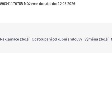
596341176785
Můžeme doručit do:
12.08.2026
Reklamace zboží
Odstoupení od kupní smlouvy
Výměna zboží