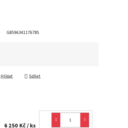
G8596341176785
Hlídat
Sdílet
6 250 Kč
/ ks