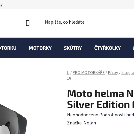
ky
OTORKU
MOTORKY
SKÚTRY
ČTYŘKOLKY
Domů
/
PRO MOTORKÁŘE
/
Přilby
/
Integrá
18
Moto helma N
Silver Edition 
Průměrné
Neohodnoceno
Podrobnosti hod
hodnocení
Značka:
Nolan
produktu