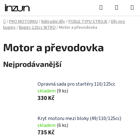
Přejít
Hledat
NÁKUPN
na
KOŠÍK
obsah
Domů
/
PRO MOTORKU
/
Náhradní díly
/
PODLE TYPU STROJE
/
Díly pro
buginy
/
Buggy 125cc NITRO
/
Motor a převodovka
Motor a převodovka
Nejprodávanější
Opravná sada pro startéry 110/125cc
skladem
(9 ks)
330 Kč
Kryt motoru mezi bloky (49/110/125cc)
skladem
(6 ks)
735 Kč