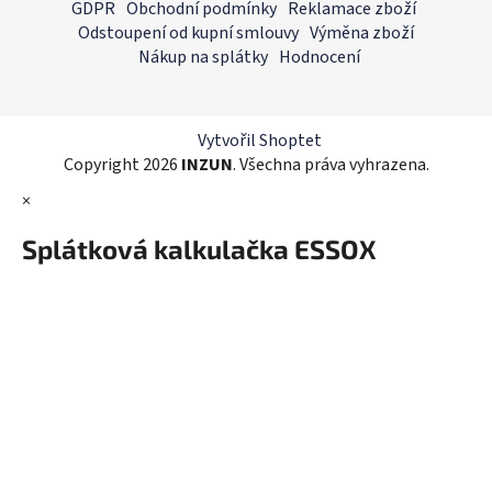
á
GDPR
Obchodní podmínky
Reklamace zboží
d
p
Odstoupení od kupní smlouvy
Výměna zboží
a
a
Nákup na splátky
Hodnocení
c
t
í
í
p
r
Vytvořil Shoptet
v
Copyright 2026
INZUN
. Všechna práva vyhrazena.
k
×
y
v
Splátková kalkulačka ESSOX
ý
p
i
s
u