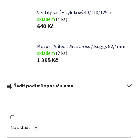
Ventily sací + výfukový 49/110/125cc
skladem
(4 ks)
640 Kč
Motor - Válec 125cc Cross / Buggy 52,4mm
skladem
(2 ks)
1 395 Kč
Ř
Řadit podle:
Doporučujeme
a
z
e
n
í
Na skladě
p
26
r