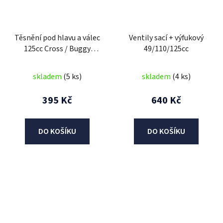
Těsnění pod hlavu a válec
Ventily sací + výfukový
125cc Cross / Buggy
49/110/125cc
52,4mm
skladem
(5 ks)
skladem
(4 ks)
395 Kč
640 Kč
DO KOŠÍKU
DO KOŠÍKU