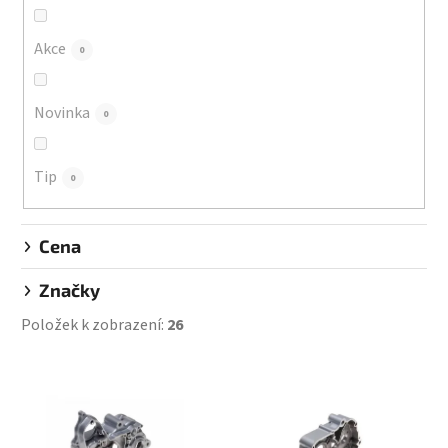
o
d
Akce
0
u
k
Novinka
0
t
ů
Tip
0
Cena
Značky
Položek k zobrazení:
26
V
ý
p