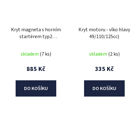
Kryt magneta s horním
Kryt motoru - víko hlavy
startérem typ2
49/110/125cc)
(110/125cc)
skladem
(7 ks)
skladem
(2 ks)
885 Kč
335 Kč
DO KOŠÍKU
DO KOŠÍKU