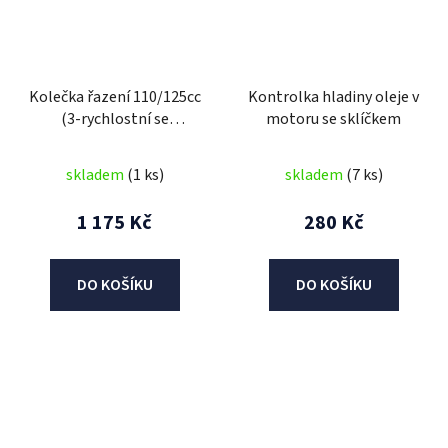
Kolečka řazení 110/125cc
Kontrolka hladiny oleje v
(3-rychlostní se
motoru se sklíčkem
zpátečkou)
skladem
(1 ks)
skladem
(7 ks)
1 175 Kč
280 Kč
DO KOŠÍKU
DO KOŠÍKU