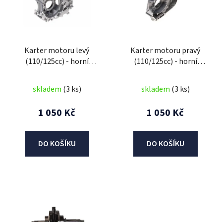
i
s
p
r
Karter motoru levý
Karter motoru pravý
o
(110/125cc) - horní
(110/125cc) - horní
d
startér
startér
u
skladem
(3 ks)
skladem
(3 ks)
k
t
1 050 Kč
1 050 Kč
ů
DO KOŠÍKU
DO KOŠÍKU