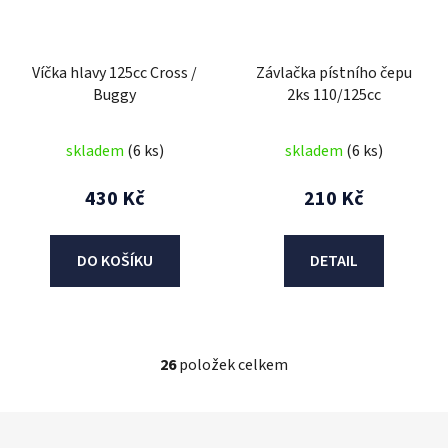
Víčka hlavy 125cc Cross /
Závlačka pístního čepu
Buggy
2ks 110/125cc
skladem
(6 ks)
skladem
(6 ks)
430 Kč
210 Kč
DO KOŠÍKU
DETAIL
26
položek celkem
O
v
l
Z
á