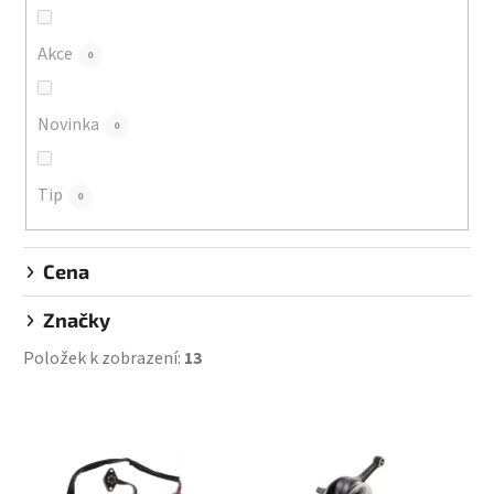
o
d
Akce
0
u
k
Novinka
0
t
ů
Tip
0
Cena
Značky
Položek k zobrazení:
13
V
ý
p