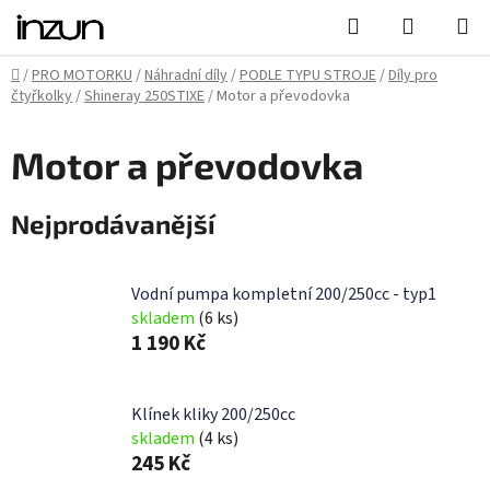
Přejít
Hledat
NÁKUPN
na
KOŠÍK
obsah
Domů
/
PRO MOTORKU
/
Náhradní díly
/
PODLE TYPU STROJE
/
Díly pro
čtyřkolky
/
Shineray 250STIXE
/
Motor a převodovka
Motor a převodovka
Nejprodávanější
Vodní pumpa kompletní 200/250cc - typ1
skladem
(6 ks)
1 190 Kč
Klínek kliky 200/250cc
skladem
(4 ks)
245 Kč