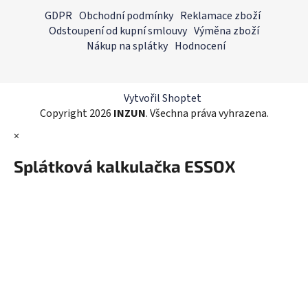
á
á
GDPR
Obchodní podmínky
Reklamace zboží
d
p
Odstoupení od kupní smlouvy
Výměna zboží
a
a
Nákup na splátky
Hodnocení
c
t
í
í
p
r
Vytvořil Shoptet
v
Copyright 2026
INZUN
. Všechna práva vyhrazena.
k
×
y
v
Splátková kalkulačka ESSOX
ý
p
i
s
u