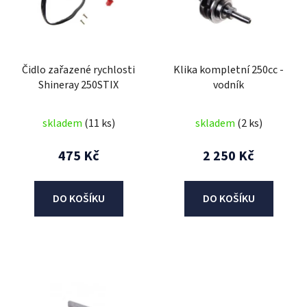
i
s
p
r
Čidlo zařazené rychlosti
Klika kompletní 250cc -
o
Shineray 250STIX
vodník
d
u
skladem
(11 ks)
skladem
(2 ks)
k
t
475 Kč
2 250 Kč
ů
DO KOŠÍKU
DO KOŠÍKU