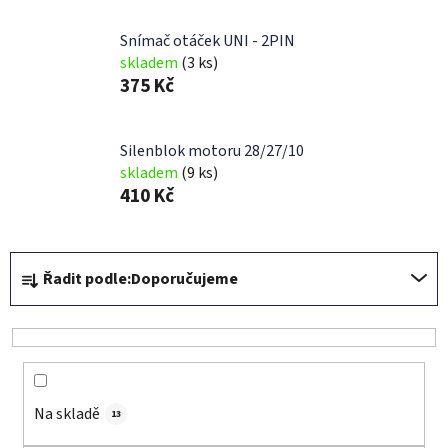
Snímač otáček UNI - 2PIN
skladem
(3 ks)
375 Kč
Silenblok motoru 28/27/10
skladem
(9 ks)
410 Kč
Ř
Řadit podle:
Doporučujeme
a
z
e
n
í
Na skladě
p
13
r