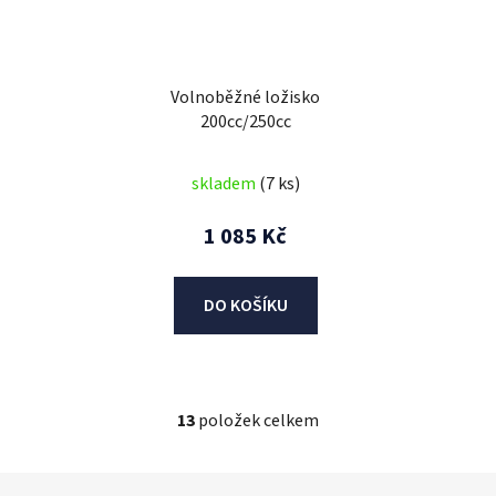
Volnoběžné ložisko
200cc/250cc
skladem
(7 ks)
1 085 Kč
DO KOŠÍKU
13
položek celkem
O
v
l
Z