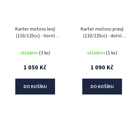
Karter motoru levý
Karter motoru pravý
(110/125cc) - horní
(110/125cc) - dolní
startér
startér
skladem
(3 ks)
skladem
(1 ks)
1 050 Kč
1 090 Kč
DO KOŠÍKU
DO KOŠÍKU