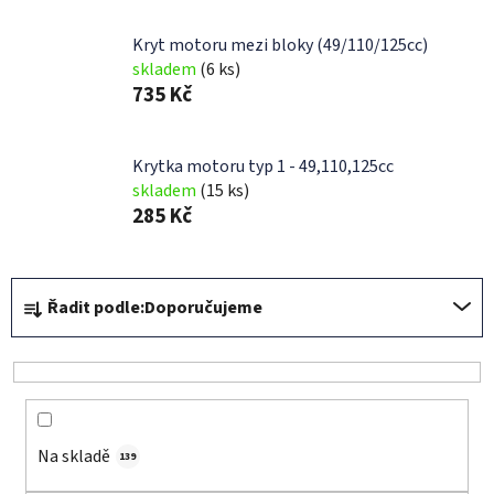
Kryt motoru mezi bloky (49/110/125cc)
skladem
(6 ks)
735 Kč
Krytka motoru typ 1 - 49,110,125cc
skladem
(15 ks)
285 Kč
Ř
Řadit podle:
Doporučujeme
a
z
e
n
í
Na skladě
p
139
r