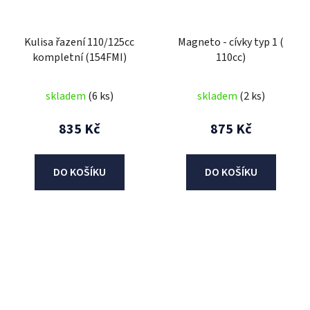
Kulisa řazení 110/125cc
Magneto - cívky typ 1 (
kompletní (154FMI)
110cc)
skladem
(6 ks)
skladem
(2 ks)
835 Kč
875 Kč
DO KOŠÍKU
DO KOŠÍKU