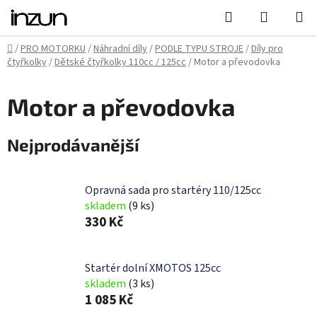
Přejít
Hledat
NÁKUPN
na
KOŠÍK
obsah
Domů
/
PRO MOTORKU
/
Náhradní díly
/
PODLE TYPU STROJE
/
Díly pro
čtyřkolky
/
Dětské čtyřkolky 110cc / 125cc
/
Motor a převodovka
Motor a převodovka
Nejprodávanější
Opravná sada pro startéry 110/125cc
skladem
(9 ks)
330 Kč
Startér dolní XMOTOS 125cc
skladem
(3 ks)
1 085 Kč