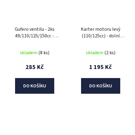
Gufero ventilu - 2ks
Karter motoru levý
49/110/125/150cc -
(110/125cc) - dolní
1pružinka
startér
skladem
(8 ks)
skladem
(2 ks)
285 Kč
1 195 Kč
DO KOŠÍKU
DO KOŠÍKU