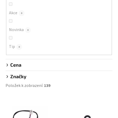
o
d
Akce
0
u
k
Novinka
0
t
ů
Tip
0
Cena
Značky
Položek k zobrazení:
139
V
ý
p