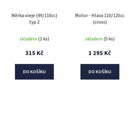
Měrka oleje (49/110cc)
Motor - Hlava 110/125cc
typ 2
(cross)
skladem
(1 ks)
skladem
(5 ks)
315 Kč
1 295 Kč
DO KOŠÍKU
DO KOŠÍKU