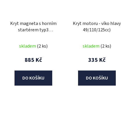
Kryt magneta s horním
Kryt motoru - víko hlavy
startérem typ3
49/110/125cc)
(110/125cc)
skladem
(2 ks)
skladem
(2 ks)
885 Kč
335 Kč
DO KOŠÍKU
DO KOŠÍKU