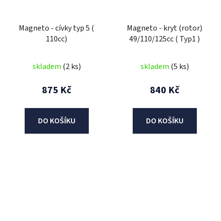
Magneto - cívky typ 5 (
Magneto - kryt (rotor)
110cc)
49/110/125cc ( Typ1 )
skladem
(2 ks)
skladem
(5 ks)
875 Kč
840 Kč
DO KOŠÍKU
DO KOŠÍKU