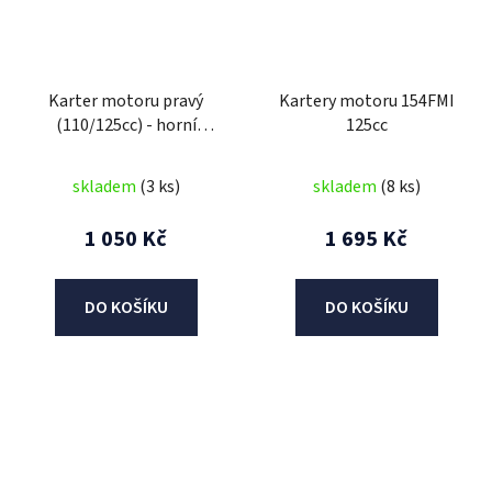
Karter motoru pravý
Kartery motoru 154FMI
(110/125cc) - horní
125cc
startér
skladem
(3 ks)
skladem
(8 ks)
1 050 Kč
1 695 Kč
DO KOŠÍKU
DO KOŠÍKU