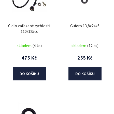
i
s
p
r
Čidlo zařazené rychlosti
Gufero 13,8x24x5
o
110/125cc
d
u
skladem
(4 ks)
skladem
(12 ks)
k
t
475 Kč
255 Kč
ů
DO KOŠÍKU
DO KOŠÍKU