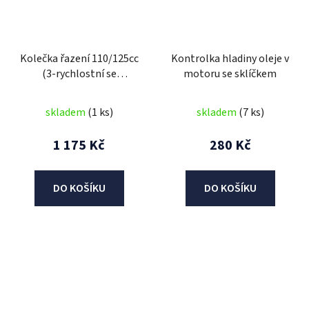
Kolečka řazení 110/125cc
Kontrolka hladiny oleje v
(3-rychlostní se
motoru se sklíčkem
zpátečkou)
skladem
(1 ks)
skladem
(7 ks)
1 175 Kč
280 Kč
DO KOŠÍKU
DO KOŠÍKU