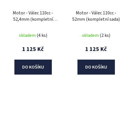
Motor - Válec 110cc -
Motor - Válec 110cc -
52,4mm (kompletní
52mm (kompletní sada)
sada)- dolní startér
skladem
(4 ks)
skladem
(2 ks)
1 125 Kč
1 125 Kč
DO KOŠÍKU
DO KOŠÍKU