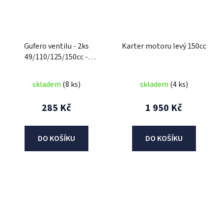
Gufero ventilu - 2ks
Karter motoru levý 150cc
49/110/125/150cc -
1pružinka
skladem
(8 ks)
skladem
(4 ks)
285 Kč
1 950 Kč
DO KOŠÍKU
DO KOŠÍKU