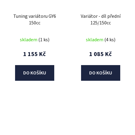
Tuning variátoru GY6
Variátor - díl přední
150cc
125/150cc
skladem
(1 ks)
skladem
(4 ks)
1 155 Kč
1 085 Kč
DO KOŠÍKU
DO KOŠÍKU