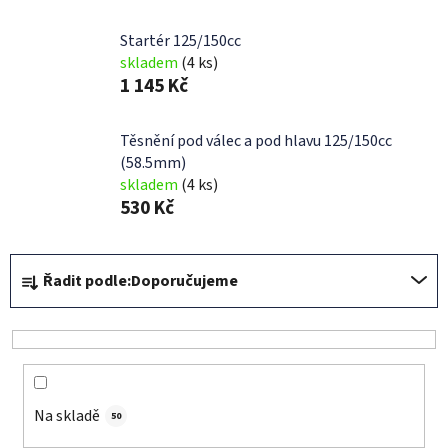
Startér 125/150cc
skladem
(4 ks)
1 145 Kč
Těsnění pod válec a pod hlavu 125/150cc
(58.5mm)
skladem
(4 ks)
530 Kč
Ř
Řadit podle:
Doporučujeme
a
z
e
n
í
Na skladě
p
50
r