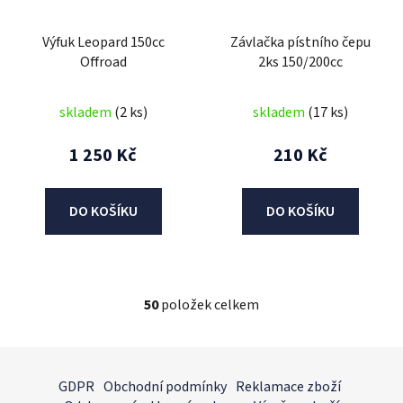
Výfuk Leopard 150cc
Závlačka pístního čepu
Offroad
2ks 150/200cc
skladem
(2 ks)
skladem
(17 ks)
1 250 Kč
210 Kč
DO KOŠÍKU
DO KOŠÍKU
50
položek celkem
O
v
l
Z
á
á
GDPR
Obchodní podmínky
Reklamace zboží
d