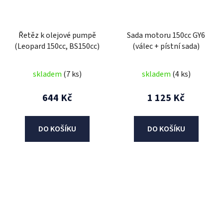
Řetěz k olejové pumpě
Sada motoru 150cc GY6
(Leopard 150cc, BS150cc)
(válec + pístní sada)
skladem
(7 ks)
skladem
(4 ks)
644 Kč
1 125 Kč
DO KOŠÍKU
DO KOŠÍKU