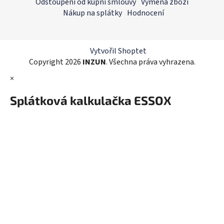
p
Odstoupení od kupní smlouvy
Výměna zboží
a
a
Nákup na splátky
Hodnocení
c
t
í
í
p
r
Vytvořil Shoptet
v
Copyright 2026
INZUN
. Všechna práva vyhrazena.
k
×
y
v
Splátková kalkulačka ESSOX
ý
p
i
s
u