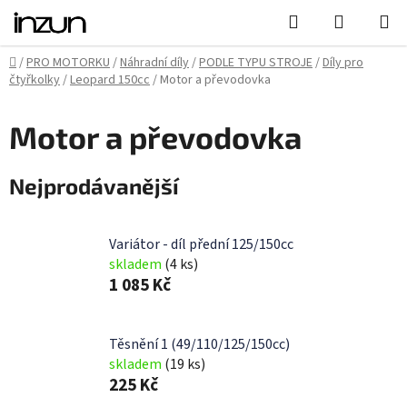
Přejít
Hledat
NÁKUPN
na
KOŠÍK
obsah
Domů
/
PRO MOTORKU
/
Náhradní díly
/
PODLE TYPU STROJE
/
Díly pro
čtyřkolky
/
Leopard 150cc
/
Motor a převodovka
Motor a převodovka
Nejprodávanější
Variátor - díl přední 125/150cc
skladem
(4 ks)
1 085 Kč
Těsnění 1 (49/110/125/150cc)
skladem
(19 ks)
225 Kč