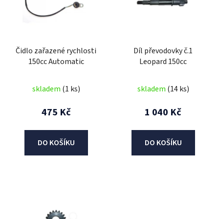
i
s
p
r
Čidlo zařazené rychlosti
Díl převodovky č.1
o
150cc Automatic
Leopard 150cc
d
u
skladem
(1 ks)
skladem
(14 ks)
k
t
475 Kč
1 040 Kč
ů
DO KOŠÍKU
DO KOŠÍKU