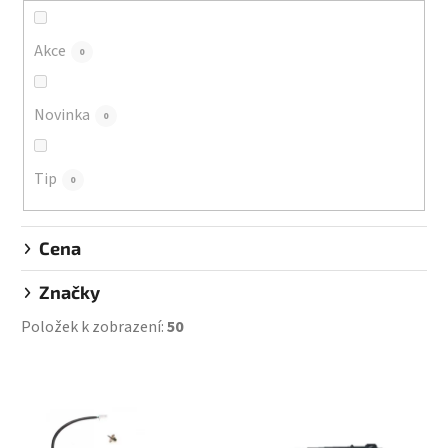
o
d
Akce
0
u
k
Novinka
0
t
ů
Tip
0
Cena
Značky
Položek k zobrazení:
50
V
ý
p