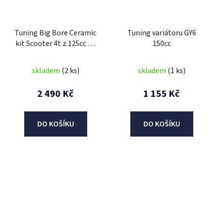
Tuning Big Bore Ceramic
Tuning variátoru GY6
kit Scooter 4t z 125cc na
150cc
170cc
skladem
(2 ks)
skladem
(1 ks)
2 490 Kč
1 155 Kč
DO KOŠÍKU
DO KOŠÍKU