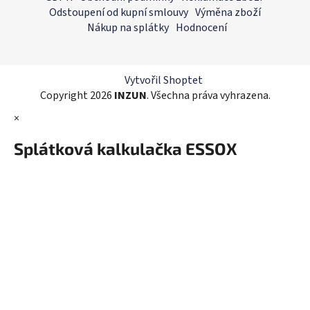
d
p
Odstoupení od kupní smlouvy
Výměna zboží
a
a
Nákup na splátky
Hodnocení
c
t
í
í
p
r
Vytvořil Shoptet
v
Copyright 2026
INZUN
. Všechna práva vyhrazena.
k
×
y
v
Splátková kalkulačka ESSOX
ý
p
i
s
u