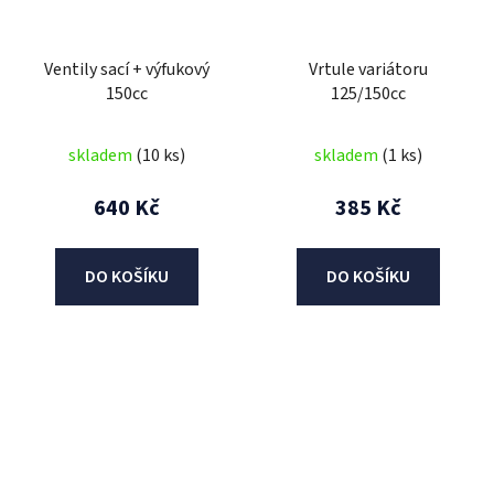
Ventily sací + výfukový
Vrtule variátoru
150cc
125/150cc
skladem
(10 ks)
skladem
(1 ks)
640 Kč
385 Kč
DO KOŠÍKU
DO KOŠÍKU