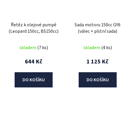
Řetěz k olejové pumpě
Sada motoru 150cc GY6
(Leopard 150cc, BS150cc)
(válec + pístní sada)
skladem
(7 ks)
skladem
(4 ks)
644 Kč
1 125 Kč
DO KOŠÍKU
DO KOŠÍKU