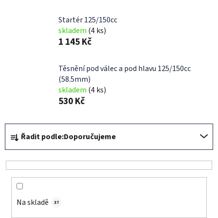
Startér 125/150cc
skladem
(4 ks)
1 145 Kč
Těsnění pod válec a pod hlavu 125/150cc
(58.5mm)
skladem
(4 ks)
530 Kč
Ř
Řadit podle:
Doporučujeme
a
z
e
n
í
Na skladě
p
37
r