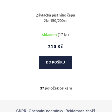
Závlačka pístního čepu
2ks 150/200cc
skladem
(17 ks)
210 Kč
DO KOŠÍKU
37
položek celkem
O
v
l
Z
á
á
GDPR
Obchodní podmínky
Reklamace zboží