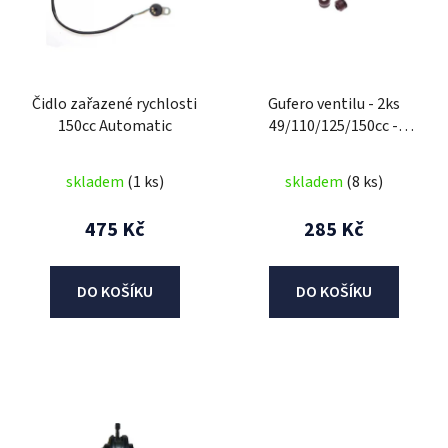
i
s
p
r
Čidlo zařazené rychlosti
Gufero ventilu - 2ks
o
150cc Automatic
49/110/125/150cc -
d
1pružinka
u
skladem
(1 ks)
skladem
(8 ks)
k
t
475 Kč
285 Kč
ů
DO KOŠÍKU
DO KOŠÍKU