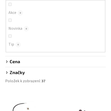
o
d
Akce
0
u
k
Novinka
0
t
ů
Tip
0
Cena
Značky
Položek k zobrazení:
37
V
ý
p