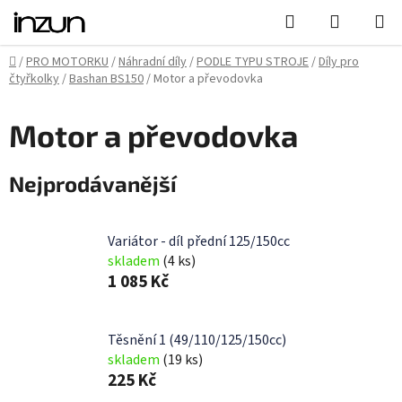
Přejít
Hledat
NÁKUPN
na
KOŠÍK
obsah
Domů
/
PRO MOTORKU
/
Náhradní díly
/
PODLE TYPU STROJE
/
Díly pro
čtyřkolky
/
Bashan BS150
/
Motor a převodovka
Motor a převodovka
Nejprodávanější
Variátor - díl přední 125/150cc
skladem
(4 ks)
1 085 Kč
Těsnění 1 (49/110/125/150cc)
skladem
(19 ks)
225 Kč