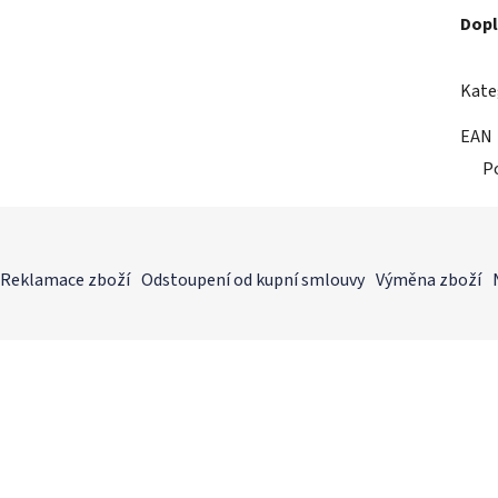
Dopl
Kate
EAN
P
Reklamace zboží
Odstoupení od kupní smlouvy
Výměna zboží