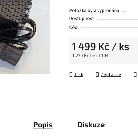
je
Položka byla vyprodána…
0,0
Dostupnost
z
Kód:
5
hvězdiček.
1 499 Kč
/ ks
1 239 Kč bez DPH
Měrná cena:
Tisk
Zeptat se
Popis
Diskuze