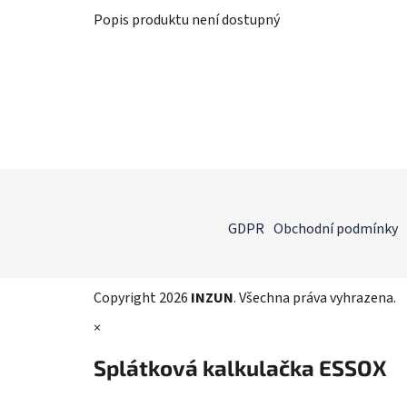
Popis produktu není dostupný
Z
á
GDPR
Obchodní podmínky
p
a
t
Copyright 2026
INZUN
. Všechna práva vyhrazena.
í
×
Splátková kalkulačka ESSOX