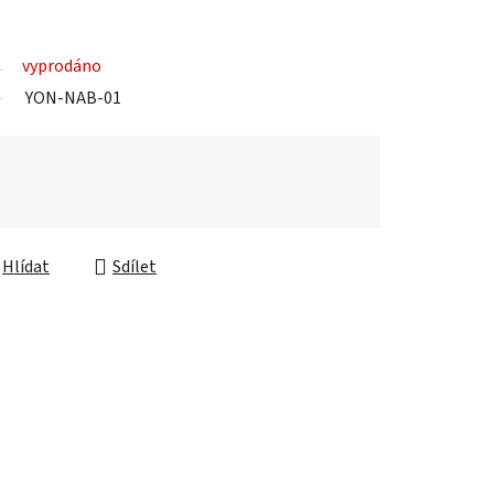
vyprodáno
YON-NAB-01
Hlídat
Sdílet