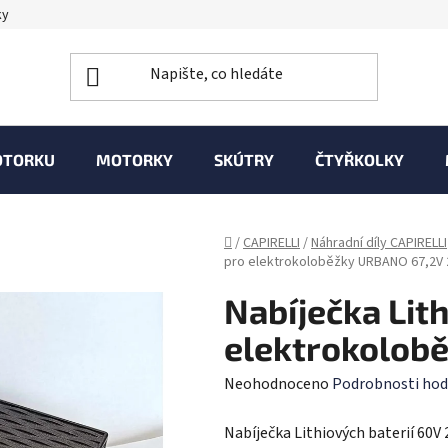
ky
OTORKU
MOTORKY
SKÚTRY
ČTYŘKOLKY
Domů
/
CAPIRELLI
/
Náhradní díly CAPIRELLI
pro elektrokoloběžky URBANO 67,2V 
Nabíječka Lith
elektrokolob
Průměrné
Neohodnoceno
Podrobnosti hod
hodnocení
Nabíječka Lithiových baterií 60
produktu