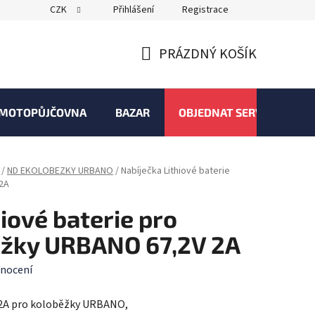
CZK
Přihlášení
Registrace
PRÁZDNÝ KOŠÍK
NÁKUPNÍ
KOŠÍK
MOTOPŮJČOVNA
BAZAR
OBJEDNAT SERVIS
/
ND EKOLOBEZKY URBANO
/
Nabíječka Lithiové baterie
2A
iové baterie pro
ěžky URBANO 67,2V 2A
nocení
V 2A pro koloběžky URBANO,