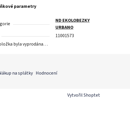
ňkové parametry
ND EKOLOBEZKY
gorie
URBANO
11001573
oložka byla vyprodána…
Nákup na splátky
Hodnocení
Vytvořil Shoptet