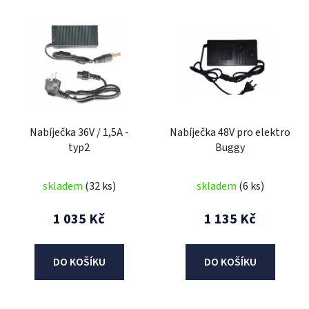
V
ý
p
i
s
p
r
Nabíječka 36V / 1,5A -
Nabíječka 48V pro elektro
o
typ2
Buggy
d
u
skladem
(32 ks)
skladem
(6 ks)
k
t
1 035 Kč
1 135 Kč
ů
DO KOŠÍKU
DO KOŠÍKU