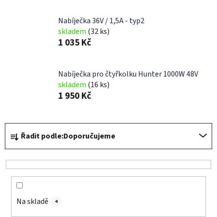
Nabíječka 36V / 1,5A - typ2
skladem
(32 ks)
1 035 Kč
Nabíječka pro čtyřkolku Hunter 1000W 48V
skladem
(16 ks)
1 950 Kč
Ř
Řadit podle:
Doporučujeme
a
z
e
n
í
Na skladě
p
4
r