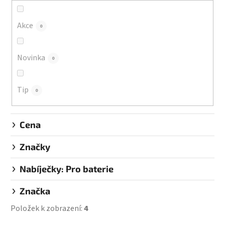
o
d
Akce
0
u
k
Novinka
0
t
ů
Tip
0
Cena
Značky
Nabíječky: Pro baterie
Značka
Položek k zobrazení:
4