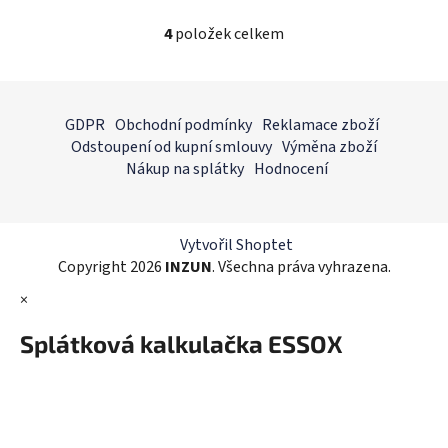
4
položek celkem
O
v
l
Z
á
á
GDPR
Obchodní podmínky
Reklamace zboží
d
p
Odstoupení od kupní smlouvy
Výměna zboží
a
a
Nákup na splátky
Hodnocení
c
t
í
í
p
r
Vytvořil Shoptet
v
Copyright 2026
INZUN
. Všechna práva vyhrazena.
k
×
y
v
Splátková kalkulačka ESSOX
ý
p
i
s
u