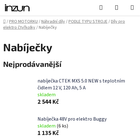
Přejít
Hledat
NÁKUPN
na
KOŠÍK
obsah
Domů
/
PRO MOTORKU
/
Náhradní díly
/
PODLE TYPU STROJE
/
Díly pro
elektro čtyřkolky
/
Nabíječky
Nabíječky
Nejprodávanější
nabíječka CTEK MXS 5.0 NEW s teplotním
čidlem 12 V, 120 Ah, 5 A
skladem
2 544 Kč
Nabíječka 48V pro elektro Buggy
skladem
(6 ks)
1 135 Kč