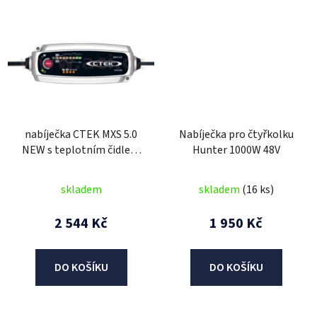
nabíječka CTEK MXS 5.0
Nabíječka pro čtyřkolku
NEW s teplotním čidlem
Hunter 1000W 48V
12 V, 120 Ah, 5 A
skladem
skladem
(16 ks)
2 544 Kč
1 950 Kč
DO KOŠÍKU
DO KOŠÍKU