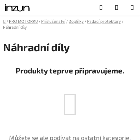
Přejít
Hledat
NÁKUPN
na
KOŠÍK
obsah
Domů
/
PRO MOTORKU
/
Příslušenství
/
Doplňky
/
Padací protektory
/
Náhradní díly
Náhradní díly
Produkty teprve připravujeme.
Můžete se ale podívat na ostatní kategorie.