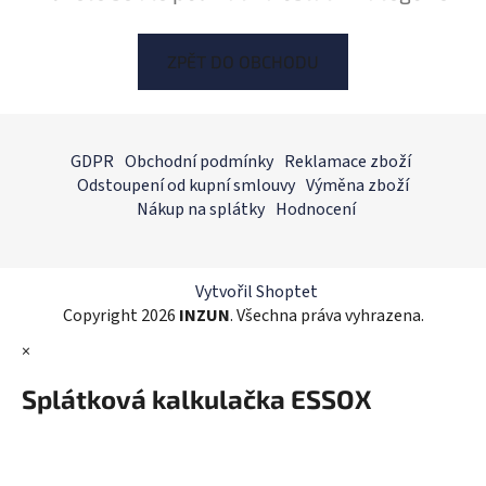
ZPĚT DO OBCHODU
Z
á
GDPR
Obchodní podmínky
Reklamace zboží
p
Odstoupení od kupní smlouvy
Výměna zboží
a
Nákup na splátky
Hodnocení
t
í
Vytvořil Shoptet
Copyright 2026
INZUN
. Všechna práva vyhrazena.
×
Splátková kalkulačka ESSOX