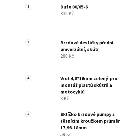
Duše 80/65-6
335 Kč
Brzdové destičky přední
univerzální, skútr
280 Kč
Vrut 4,8*16mm zelený-pro
montáž plastů skútrů a
motocyklů
8 Kč
Sklíčko brzdové pumpy s
těsnícím kroužkem prúměr
17,96-18mm
59 Kč