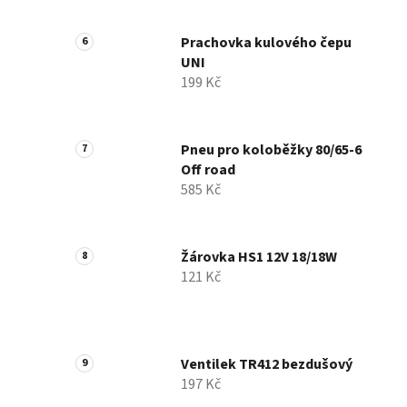
Prachovka kulového čepu
UNI
199 Kč
Pneu pro koloběžky 80/65-6
Off road
585 Kč
Žárovka HS1 12V 18/18W
121 Kč
Ventilek TR412 bezdušový
197 Kč