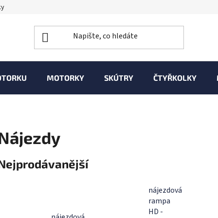
ky
OTORKU
MOTORKY
SKÚTRY
ČTYŘKOLKY
Nájezdy
Nejprodávanější
nájezdová
rampa
HD -
nájezdová