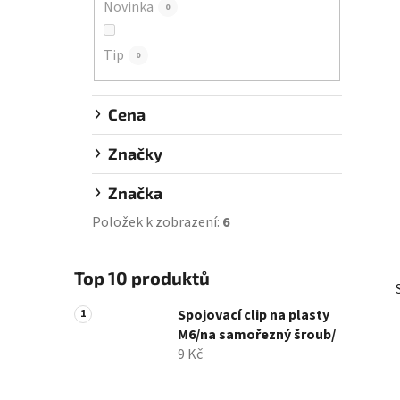
Novinka
0
í
p
Tip
a
0
n
e
Cena
l
Značky
Značka
Položek k zobrazení:
6
Top 10 produktů
Spojovací clip na plasty
M6/na samořezný šroub/
9 Kč