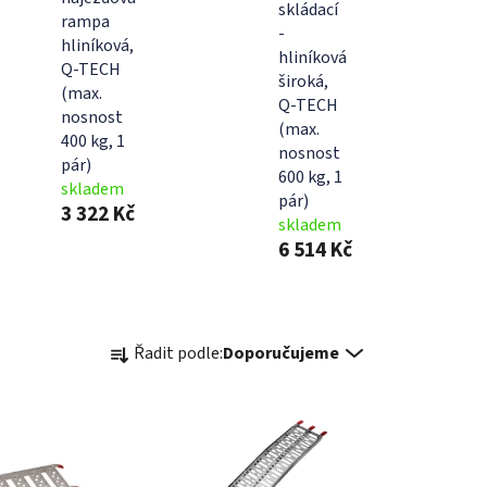
skládací
rampa
-
hliníková,
hliníková
Q-TECH
široká,
(max.
Q-TECH
nosnost
(max.
400 kg, 1
nosnost
pár)
600 kg, 1
skladem
pár)
3 322 Kč
skladem
6 514 Kč
Ř
Řadit podle:
Doporučujeme
a
z
e
n
í