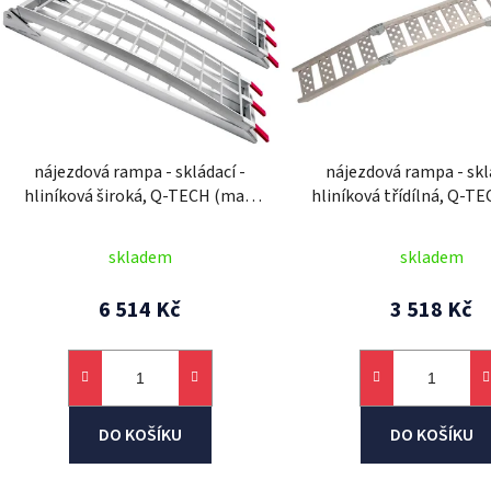
i
s
p
r
o
d
nájezdová rampa - skládací -
nájezdová rampa - skl
u
hliníková široká, Q-TECH (max.
hliníková třídílná, Q-T
k
nosnost 600 kg, 1 pár)
nosnost 340 kg, 1 
t
skladem
skladem
ů
6 514 Kč
3 518 Kč
DO KOŠÍKU
DO KOŠÍKU