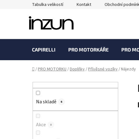
Přejít
Tabulka velikostí
Kontakt
Obchodní podmín
na
obsah
CAPIRELLI
PRO MOTORKÁŘE
PRO M
Domů
/
PRO MOTORKU
/
Doplňky
/
Přívěsné vozíky
/
Nájezdy
P
o
s
Na skladě
t
6
r
a
Akce
0
n
n