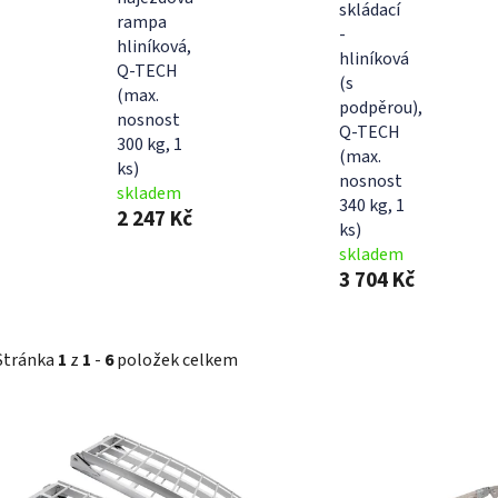
skládací
rampa
-
hliníková,
hliníková
Q-TECH
(s
(max.
podpěrou),
nosnost
Q-TECH
300 kg, 1
(max.
ks)
nosnost
skladem
340 kg, 1
2 247 Kč
ks)
skladem
3 704 Kč
Stránka
1
z
1
-
6
položek celkem
V
ý
p