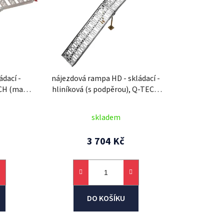
p
r
o
d
u
k
ádací -
nájezdová rampa HD - skládací -
t
ECH (max.
hliníková (s podpěrou), Q-TECH
ů
ks)
(max. nosnost 340 kg, 1 ks)
skladem
3 704 Kč
DO KOŠÍKU