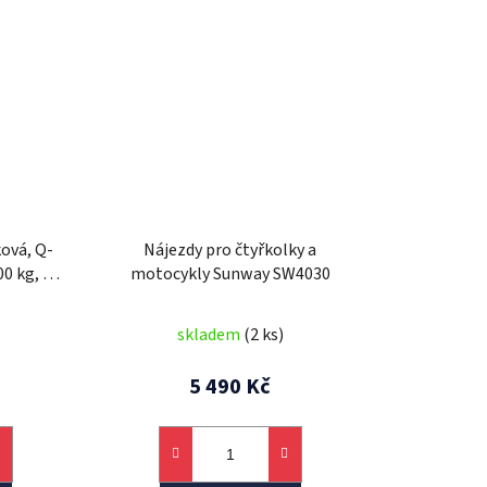
ová, Q-
Nájezdy pro čtyřkolky a
0 kg, 1
motocykly Sunway SW4030
skladem
(2 ks)
5 490 Kč