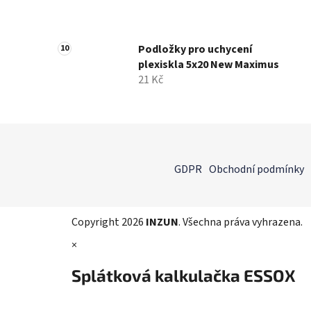
Podložky pro uchycení
plexiskla 5x20 New Maximus
21 Kč
Z
á
GDPR
Obchodní podmínky
p
a
t
Copyright 2026
INZUN
. Všechna práva vyhrazena.
í
×
Splátková kalkulačka ESSOX