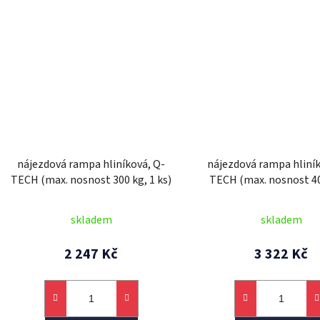
nájezdová rampa hliníková, Q-
nájezdová rampa hliník
TECH (max. nosnost 300 kg, 1 ks)
TECH (max. nosnost 40
pár)
skladem
skladem
2 247 Kč
3 322 Kč