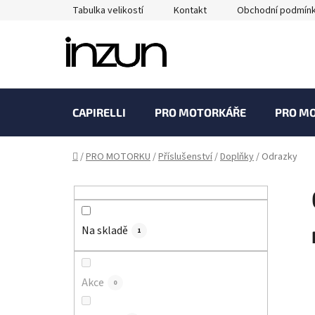
Přejít
Tabulka velikostí
Kontakt
Obchodní podmín
na
obsah
CAPIRELLI
PRO MOTORKÁŘE
PRO M
Domů
/
PRO MOTORKU
/
Příslušenství
/
Doplňky
/
Odrazky
P
o
s
Na skladě
t
1
r
a
Akce
0
n
n