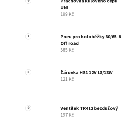
Prachovka kulového čepu
UNI
199 Kč
Pneu pro koloběžky 80/65-6
Off road
585 Kč
Žárovka HS1 12V 18/18W
121 Kč
Ventilek TR412 bezdušový
197 Kč