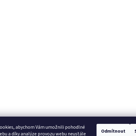
ookies, abychom Vám umožnili pohodlné
Odmítnout
ebu a díky analýze provozu webu neustále