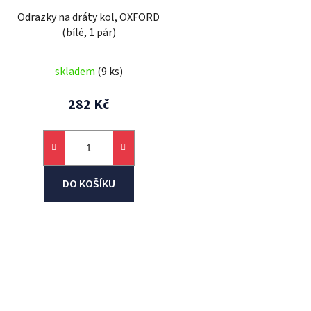
d
Odrazky na dráty kol, OXFORD
u
(bílé, 1 pár)
k
t
skladem
(9 ks)
ů
282 Kč
DO KOŠÍKU
O
v
l
á
d