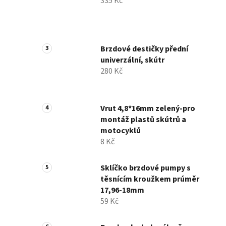
335 Kč
Brzdové destičky přední
univerzální, skútr
280 Kč
Vrut 4,8*16mm zelený-pro
montáž plastů skútrů a
motocyklů
8 Kč
Sklíčko brzdové pumpy s
těsnícím kroužkem prúměr
17,96-18mm
59 Kč