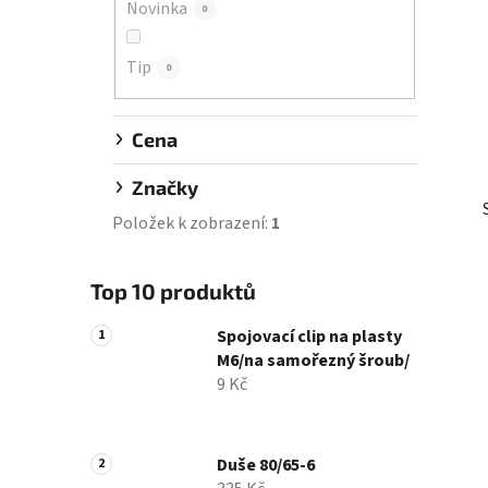
Novinka
0
í
p
Tip
a
0
n
e
Cena
l
Značky
Položek k zobrazení:
1
Top 10 produktů
Spojovací clip na plasty
M6/na samořezný šroub/
9 Kč
Duše 80/65-6