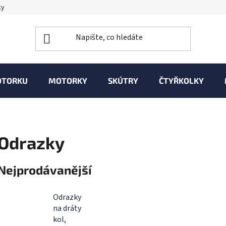
ky
OTORKU
MOTORKY
SKÚTRY
ČTYŘKOLKY
Odrazky
Nejprodávanější
Odrazky
na dráty
kol,