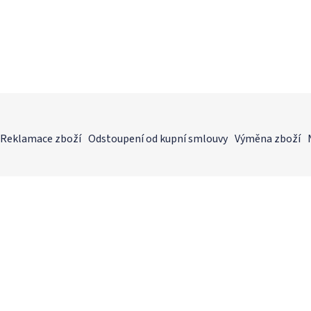
Reklamace zboží
Odstoupení od kupní smlouvy
Výměna zboží