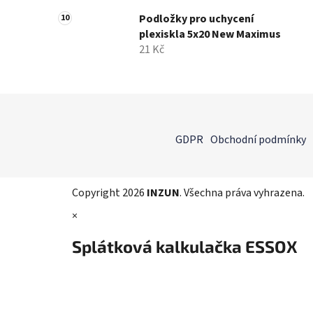
Podložky pro uchycení
plexiskla 5x20 New Maximus
21 Kč
Z
á
GDPR
Obchodní podmínky
p
a
t
Copyright 2026
INZUN
. Všechna práva vyhrazena.
í
×
Splátková kalkulačka ESSOX