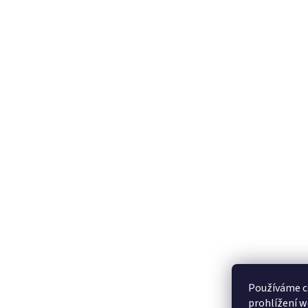
Používáme c
prohlížení w