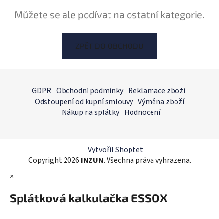
Můžete se ale podívat na ostatní kategorie.
ZPĚT DO OBCHODU
Z
á
GDPR
Obchodní podmínky
Reklamace zboží
p
Odstoupení od kupní smlouvy
Výměna zboží
a
Nákup na splátky
Hodnocení
t
í
Vytvořil Shoptet
Copyright 2026
INZUN
. Všechna práva vyhrazena.
×
Splátková kalkulačka ESSOX