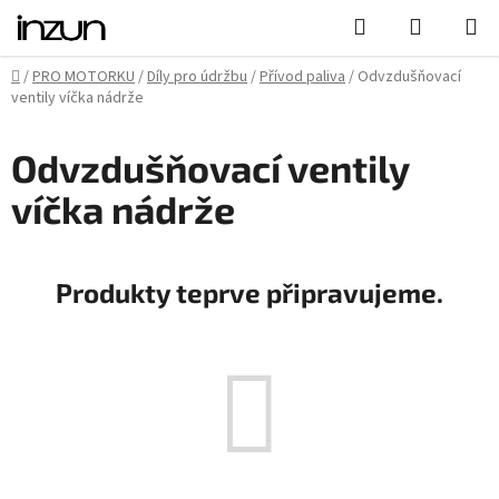
Přejít
Hledat
NÁKUPN
na
KOŠÍK
obsah
Domů
/
PRO MOTORKU
/
Díly pro údržbu
/
Přívod paliva
/
Odvzdušňovací
ventily víčka nádrže
Odvzdušňovací ventily
víčka nádrže
Produkty teprve připravujeme.